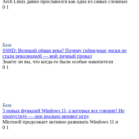
Arch Linux давно прославился как одна из самых сложных
0
1
База
SSHD: Великий обман века? Почему гибридные диски не
стали революцией — мой личный провал
Знаете ли вы, что когда-то были особые накопители
0
1
База
5 новых функций Windows 11, о которых все говорят! Не
пропустите — они реально меняют игру
Microsoft продолжает активно развивать Windows 11 и
0
1