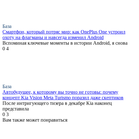
База
Смартфон, который потряс мир: как OnePlus One устроил
охоту на флагманы и навсегда изменил Android
Вспоминая ключевые моменты в истории Android, я снова
0
4
База
Автобудущее, к которому вы точно не готовы: почему
концепт Kia Vision Meta Turismo поразил даже скептиков
После интригующего тизера в декабре Kia наконец
представила
0
3
Вам также может понравиться