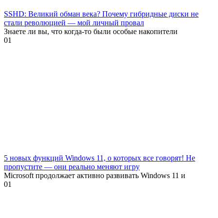
SSHD: Великий обман века? Почему гибридные диски не
стали революцией — мой личный провал
Знаете ли вы, что когда-то были особые накопители
0
1
5 новых функций Windows 11, о которых все говорят! Не
пропустите — они реально меняют игру
Microsoft продолжает активно развивать Windows 11 и
0
1