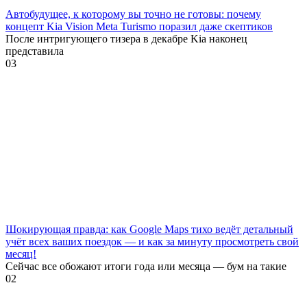
Автобудущее, к которому вы точно не готовы: почему
концепт Kia Vision Meta Turismo поразил даже скептиков
После интригующего тизера в декабре Kia наконец
представила
0
3
Шокирующая правда: как Google Maps тихо ведёт детальный
учёт всех ваших поездок — и как за минуту просмотреть свой
месяц!
Сейчас все обожают итоги года или месяца — бум на такие
0
2