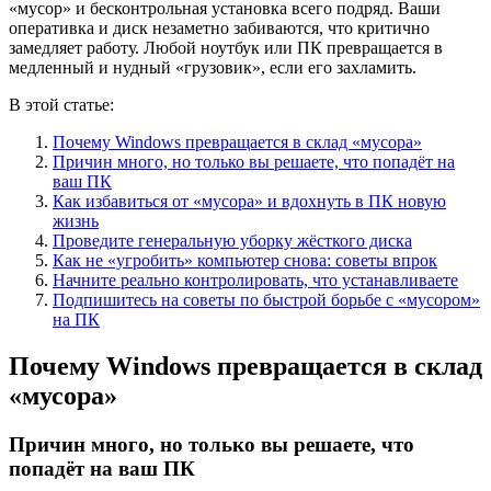
«мусор» и бесконтрольная установка всего подряд. Ваши
оперативка и диск незаметно забиваются, что критично
замедляет работу. Любой ноутбук или ПК превращается в
медленный и нудный «грузовик», если его захламить.
В этой статье:
Почему Windows превращается в склад «мусора»
Причин много, но только вы решаете, что попадёт на
ваш ПК
Как избавиться от «мусора» и вдохнуть в ПК новую
жизнь
Проведите генеральную уборку жёсткого диска
Как не «угробить» компьютер снова: советы впрок
Начните реально контролировать, что устанавливаете
Подпишитесь на советы по быстрой борьбе с «мусором»
на ПК
Почему Windows превращается в склад
«мусора»
Причин много, но только вы решаете, что
попадёт на ваш ПК