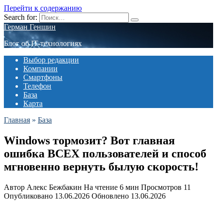
Перейти к содержанию
Search for:
Герман Геншин
Блог об IT-технологиях
Выбор редакции
Компании
Смартфоны
Телефон
База
Карта
Главная
»
База
Windows тормозит? Вот главная
ошибка ВСЕХ пользователей и способ
мгновенно вернуть былую скорость!
Автор
Алекс Бежбакин
На чтение
6 мин
Просмотров
11
Опубликовано
13.06.2026
Обновлено
13.06.2026