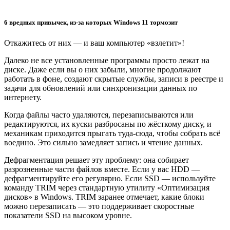
6 вредных привычек, из-за которых Windows 11 тормозит
Откажитесь от них — и ваш компьютер «взлетит»!
Далеко не все установленные программы просто лежат на
диске. Даже если вы о них забыли, многие продолжают
работать в фоне, создают скрытые службы, записи в реестре и
задачи для обновлений или синхронизации данных по
интернету.
Когда файлы часто удаляются, перезаписываются или
редактируются, их куски разбросаны по жёсткому диску, и
механикам приходится прыгать туда-сюда, чтобы собрать всё
воедино. Это сильно замедляет запись и чтение данных.
Дефрагментация решает эту проблему: она собирает
разрозненные части файлов вместе. Если у вас HDD —
дефрагментируйте его регулярно. Если SSD — используйте
команду TRIM через стандартную утилиту «Оптимизация
дисков» в Windows. TRIM заранее отмечает, какие блоки
можно перезаписать — это поддерживает скоростные
показатели SSD на высоком уровне.