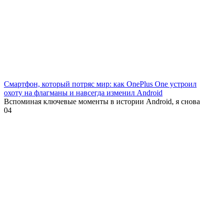
Смартфон, который потряс мир: как OnePlus One устроил
охоту на флагманы и навсегда изменил Android
Вспоминая ключевые моменты в истории Android, я снова
0
4