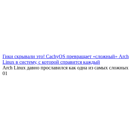
Гики скрывали это! CachyOS превращает «сложный» Arch
Linux в систему, с которой справится каждый
Arch Linux давно прославился как одна из самых сложных
0
1