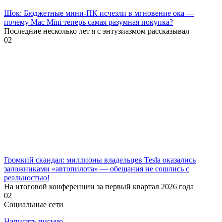
Шок: Бюджетные мини-ПК исчезли в мгновение ока —
почему Mac Mini теперь самая разумная покупка?
Последние несколько лет я с энтузиазмом рассказывал
0
2
Громкий скандал: миллионы владельцев Tesla оказались
заложниками «автопилота» — обещания не сошлись с
реальностью!
На итоговой конференции за первый квартал 2026 года
0
2
Социальные сети
Написать письмо