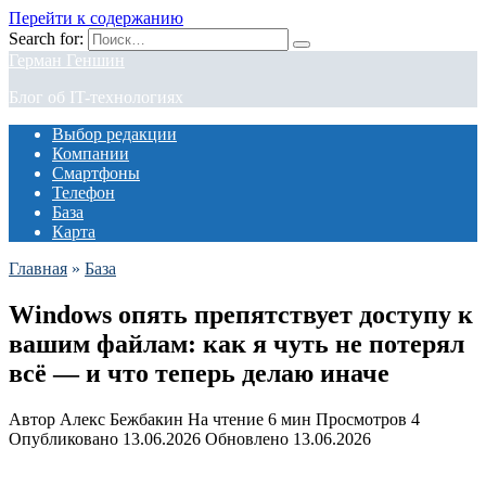
Перейти к содержанию
Search for:
Герман Геншин
Блог об IT-технологиях
Выбор редакции
Компании
Смартфоны
Телефон
База
Карта
Главная
»
База
Windows опять препятствует доступу к
вашим файлам: как я чуть не потерял
всё — и что теперь делаю иначе
Автор
Алекс Бежбакин
На чтение
6 мин
Просмотров
4
Опубликовано
13.06.2026
Обновлено
13.06.2026