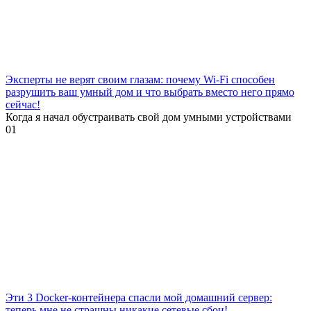
Эксперты не верят своим глазам: почему Wi-Fi способен
разрушить ваш умный дом и что выбрать вместо него прямо
сейчас!
Когда я начал обустраивать свой дом умными устройствами
0
1
Эти 3 Docker-контейнера спасли мой домашний сервер:
теперь мне не страшны никакие сетевые сбои!