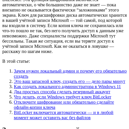
автоматически, о чём большинство даже не знает — пока
внезапно не оказывается фактически “заложниками” этого
экрана. Ключ для расшифровки диска автоматически хранится
в вашей учётной записи Microsoft — той самой, под которой
вы входили в систему. Если копия ключа не сохранилась или
что-то пошло не так, без него получить доступ к данным уже
невозможно. Даже специалисты поддержки Microsoft тут
бессильны. Такая же ситуация, если вы теряете доступ к
учётной записи Microsoft. Как не оказаться в ловушке —
расскажу по шагам ниже.
В этой статье:
Зачем нужен локальный админ и почему его обязательно
создать
Это ваш запасной ключ, создать его — дело пары минут
Как создать локального администратора в Windows 11
Два простых способа сделать резервный аккаунт
Что делать, если Windows требует ключ BitLocker
Отключите шифрование или обязательно сделайте
офлайн-копии ключа
BitLocker включается автоматически — и в любой
момент может оставить вас без файлов