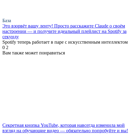
База
Это взорвёт вашу ленту! Просто расскажите Claude о своём
настроении — и получите идеальный плейлист на Spotify за
секунду
Spotify теперь работает в паре с искусственным интеллектом
0
2
Вам также может понравиться
Секретная кнопка YouTube, которая навсегда изменила мой
взгляд на обучающие видео — обязательно попробуйте и вы!