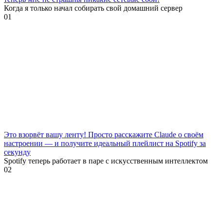
Когда я только начал собирать свой домашний сервер
0
1
Это взорвёт вашу ленту! Просто расскажите Claude о своём
настроении — и получите идеальный плейлист на Spotify за
секунду
Spotify теперь работает в паре с искусственным интеллектом
0
2