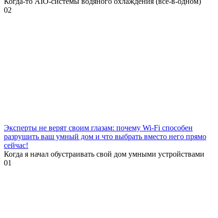
Когда-то AIO-системы водяного охлаждения (всё-в-одном)
0
2
Эксперты не верят своим глазам: почему Wi-Fi способен
разрушить ваш умный дом и что выбрать вместо него прямо
сейчас!
Когда я начал обустраивать свой дом умными устройствами
0
1