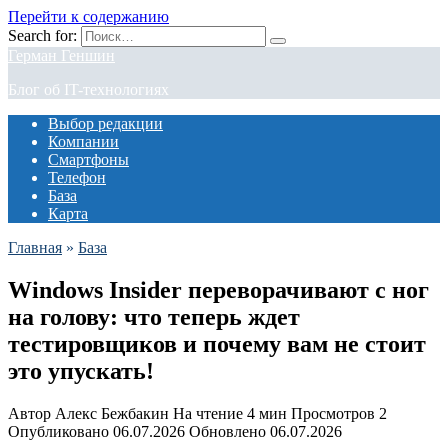
Перейти к содержанию
Search for:
Герман Геншин
Блог об IT-технологиях
Выбор редакции
Компании
Смартфоны
Телефон
База
Карта
Главная
»
База
Windows Insider переворачивают с ног
на голову: что теперь ждет
тестировщиков и почему вам не стоит
это упускать!
Автор
Алекс Бежбакин
На чтение
4 мин
Просмотров
2
Опубликовано
06.07.2026
Обновлено
06.07.2026