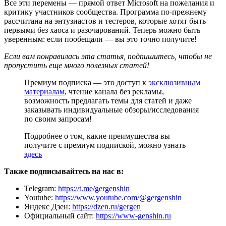
Все эти перемены — прямой ответ Microsoft на пожелания и
критику участников сообщества. Программа по-прежнему
рассчитана на энтузиастов и тестеров, которые хотят быть
первыми без хаоса и разочарований. Теперь можно быть
уверенным: если пообещали — вы это точно получите!
Если вам понравилась эта статья, подпишитесь, чтобы не
пропустить еще много полезных статей!
Премиум подписка — это доступ к
эксклюзивным
материалам
, чтение канала без рекламы,
возможность предлагать темы для статей и даже
заказывать индивидуальные обзоры/исследования
по своим запросам!
Подробнее о том, какие преимущества вы
получите с премиум подпиской, можно узнать
здесь
Также подписывайтесь на нас в:
Telegram:
https://t.me/gergenshin
Youtube:
https://www.youtube.com/@gergenshin
Яндекс Дзен:
https://dzen.ru/gergen
Официальный сайт:
https://www-genshin.ru