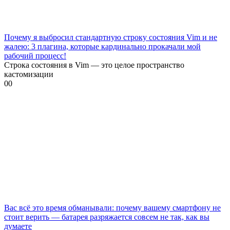
Почему я выбросил стандартную строку состояния Vim и не
жалею: 3 плагина, которые кардинально прокачали мой
рабочий процесс!
Строка состояния в Vim — это целое пространство
кастомизации
0
0
Вас всё это время обманывали: почему вашему смартфону не
стоит верить — батарея разряжается совсем не так, как вы
думаете