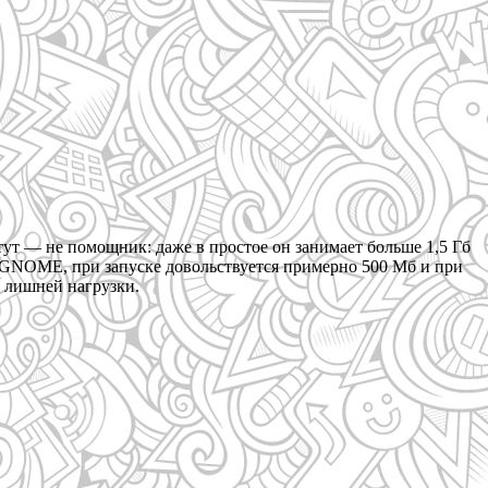
тут — не помощник: даже в простое он занимает больше 1,5 Гб
т GNOME, при запуске довольствуется примерно 500 Мб и при
и лишней нагрузки.