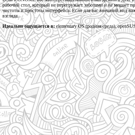
рабочий стол, который не перегружает заботами и не мешает пр
чистоты и простоты интерфейса. Если для вас внешний вид важ
взгляда.
Идеально ощущается в:
elementary OS (родная среда), openSU