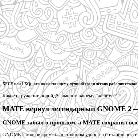
XFCE или LXQt: кто по-настоящему лучший среди лёгких рабочих столов
Какое окружение подойдёт именно вашему “железу”?
MATE вернул легендарный GNOME 2 — 
GNOME забыл о прошлом, а MATE сохранил всю
GNOME 2 долгое время был эталоном удобства и стабильности