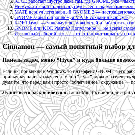
XFCE работает шустро даже там, где GNOME уже “пыхт
Не мучайте свой старый ноутбук — есть окружения лег
MATE вернул легендарный GNOME 2 — настоящая класс
GNOME забыл о прошлом, а MATE сохранил всю суть
KDE Plasma — максимум возможностей и гибкости сразу 
GNOME или KDE Plasma? Популярное — не всегда самое
Идеальный рабочий стол — тот, что подстраивается под в
Cinnamon — самый понятный выбор для
Панель задач, меню “Пуск” и куда больше возмож
Если вы привыкли к Windows, то интерфейс GNOME с его рабо
привычная панель задач, есть меню “Пуск”, можно размещать яр
думайте, что перед вами просто “облегчённое” окружение — по
Лучше всего раскрывается в:
Linux Mint (основной дистрибут