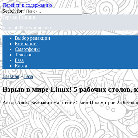
Перейти к содержанию
Search for:
Герман Геншин
Блог об IT-технологиях
Выбор редакции
Компании
Смартфоны
Телефон
База
Карта
Главная
»
База
Взрыв в мире Linux! 5 рабочих столов
Автор
Алекс Бежбакин
На чтение
5 мин
Просмотров
2
Опубли