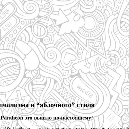
имализма и “яблочного” стиля
Pantheon это вышло по-настоящему!
OS, Pantheon — то окружение, где это реализовано идеально. В