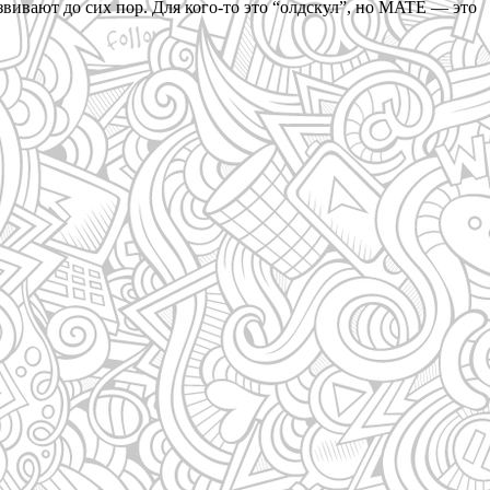
вивают до сих пор. Для кого-то это “олдскул”, но MATE — это