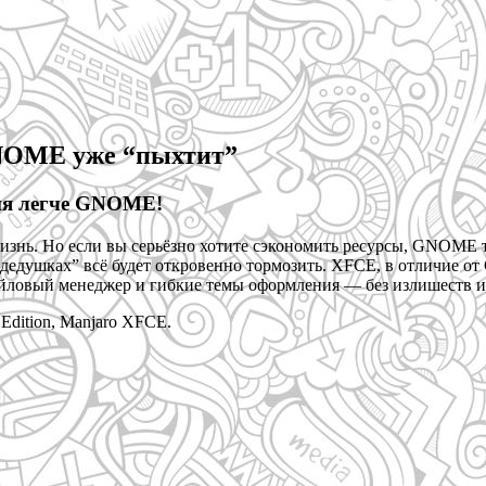
GNOME уже “пыхтит”
ния легче GNOME!
 жизнь. Но если вы серьёзно хотите сэкономить ресурсы, GNOME 
 “дедушках” всё будет откровенно тормозить. XFCE, в отличие о
файловый менеджер и гибкие темы оформления — без излишеств 
Edition, Manjaro XFCE.