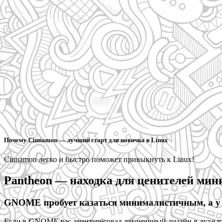
Почему Cinnamon — лучший старт для новичка в Linux
Cinnamon легко и быстро поможет привыкнуть к Linux!
Pantheon — находка для ценителей мин
GNOME пробует казаться минималистичным, а у 
Если в GNOME вас заинтересовал лаконичный дизайн в духе mac