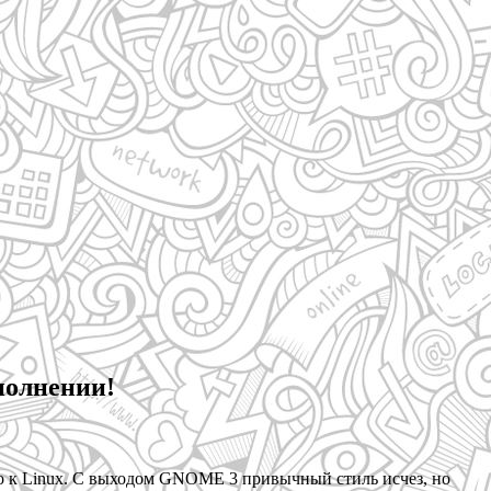
полнении!
ло к Linux. С выходом GNOME 3 привычный стиль исчез, но