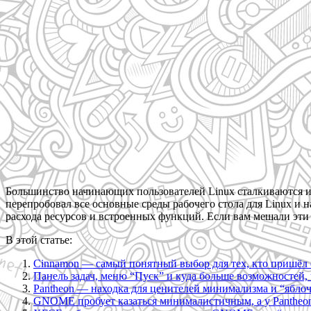
Большинство начинающих пользователей Linux сталкиваются им
перепробовал все основные среды рабочего стола для Linux и 
расхода ресурсов и встроенных функций. Если вам мешали эти
В этой статье:
Cinnamon — самый понятный выбор для тех, кто пришёл
Панель задач, меню “Пуск” и куда больше возможностей, 
Pantheon — находка для ценителей минимализма и “яблоч
GNOME пробует казаться минималистичным, а у Pantheo