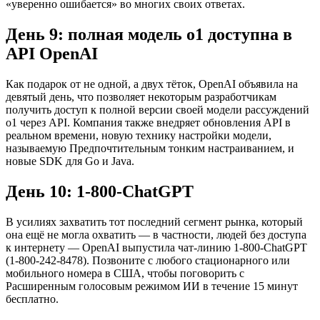
«уверенно ошибается» во многих своих ответах.
День 9: полная модель o1 доступна в
API OpenAI
Как подарок от не одной, а двух тёток, OpenAI объявила на
девятый день, что позволяет некоторым разработчикам
получить доступ к полной версии своей модели рассуждений
o1 через API. Компания также внедряет обновления API в
реальном времени, новую технику настройки модели,
называемую Предпочтительным тонким настраиванием, и
новые SDK для Go и Java.
День 10: 1-800-ChatGPT
В усилиях захватить тот последний сегмент рынка, который
она ещё не могла охватить — в частности, людей без доступа
к интернету — OpenAI выпустила чат-линию 1-800-ChatGPT
(1-800-242-8478). Позвоните с любого стационарного или
мобильного номера в США, чтобы поговорить с
Расширенным голосовым режимом ИИ в течение 15 минут
бесплатно.