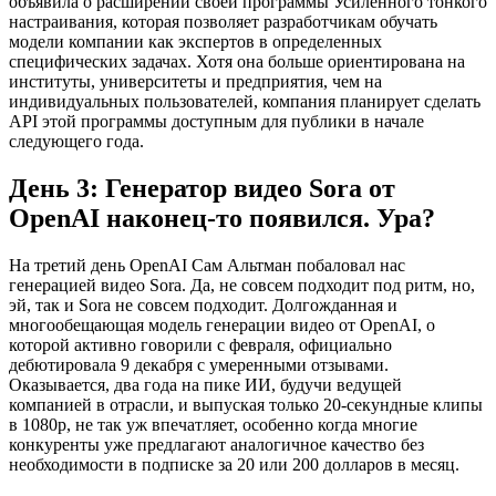
объявила о расширении своей программы Усиленного тонкого
настраивания, которая позволяет разработчикам обучать
модели компании как экспертов в определенных
специфических задачах. Хотя она больше ориентирована на
институты, университеты и предприятия, чем на
индивидуальных пользователей, компания планирует сделать
API этой программы доступным для публики в начале
следующего года.
День 3: Генератор видео Sora от
OpenAI наконец-то появился. Ура?
На третий день OpenAI Сам Альтман побаловал нас
генерацией видео Sora. Да, не совсем подходит под ритм, но,
эй, так и Sora не совсем подходит. Долгожданная и
многообещающая модель генерации видео от OpenAI, о
которой активно говорили с февраля, официально
дебютировала 9 декабря с умеренными отзывами.
Оказывается, два года на пике ИИ, будучи ведущей
компанией в отрасли, и выпуская только 20-секундные клипы
в 1080p, не так уж впечатляет, особенно когда многие
конкуренты уже предлагают аналогичное качество без
необходимости в подписке за 20 или 200 долларов в месяц.