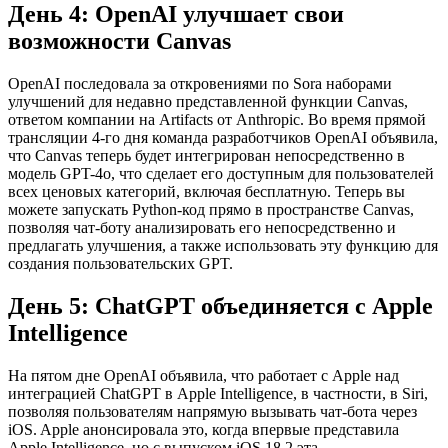
День 4: OpenAI улучшает свои
возможности Canvas
OpenAI последовала за откровениями по Sora наборами
улучшений для недавно представленной функции Canvas,
ответом компании на Artifacts от Anthropic. Во время прямой
трансляции 4-го дня команда разработчиков OpenAI объявила,
что Canvas теперь будет интегрирован непосредственно в
модель GPT-4o, что сделает его доступным для пользователей
всех ценовых категорий, включая бесплатную. Теперь вы
можете запускать Python-код прямо в пространстве Canvas,
позволяя чат-боту анализировать его непосредственно и
предлагать улучшения, а также использовать эту функцию для
создания пользовательских GPT.
День 5: ChatGPT объединяется с Apple
Intelligence
На пятом дне OpenAI объявила, что работает с Apple над
интеграцией ChatGPT в Apple Intelligence, в частности, в Siri,
позволяя пользователям напрямую вызывать чат-бота через
iOS. Apple анонсировала это, когда впервые представила
Apple Intelligence, но с выпуском iOS 18.2 эта