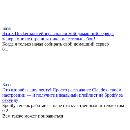
База
Эти 3 Docker-контейнера спасли мой домашний сервер:
теперь мне не страшны никакие сетевые сбои!
Когда я только начал собирать свой домашний сервер
0
1
База
Это взорвёт вашу ленту! Просто расскажите Claude о своём
настроении — и получите идеальный плейлист на Spotify за
секунду
Spotify теперь работает в паре с искусственным интеллектом
0
2
Вам также может понравиться