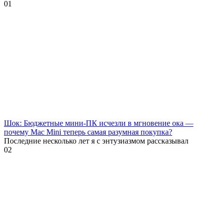
0
1
Шок: Бюджетные мини-ПК исчезли в мгновение ока —
почему Mac Mini теперь самая разумная покупка?
Последние несколько лет я с энтузиазмом рассказывал
0
2