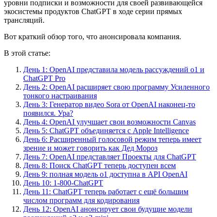
уровни подписки и возможности для своей развивающейся
экосистемы продуктов ChatGPT в ходе серии прямых
трансляций.
Вот краткий обзор того, что анонсировала компания.
В этой статье:
День 1: OpenAI представила модель рассуждений o1 и
ChatGPT Pro
День 2: OpenAI расширяет свою программу Усиленного
тонкого настраивания
День 3: Генератор видео Sora от OpenAI наконец-то
появился. Ура?
День 4: OpenAI улучшает свои возможности Canvas
День 5: ChatGPT объединяется с Apple Intelligence
День 6: Расширенный голосовой режим теперь имеет
зрение и может говорить как Дед Мороз
День 7: OpenAI представляет Проекты для ChatGPT
День 8: Поиск ChatGPT теперь доступен всем
День 9: полная модель o1 доступна в API OpenAI
День 10: 1-800-ChatGPT
День 11: ChatGPT теперь работает с ещё большим
числом программ для кодирования
День 12: OpenAI анонсирует свои будущие модели