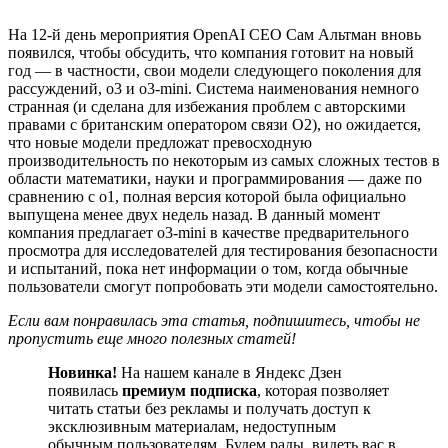
На 12-й день мероприятия OpenAI CEO Сам Альтман вновь
появился, чтобы обсудить, что компания готовит на новый
год — в частности, свои модели следующего поколения для
рассуждений, o3 и o3-mini. Система наименования немного
странная (и сделана для избежания проблем с авторскими
правами с британским оператором связи O2), но ожидается,
что новые модели предложат превосходную
производительность по некоторым из самых сложных тестов в
области математики, науки и программирования — даже по
сравнению с o1, полная версия которой была официально
выпущена менее двух недель назад. В данный момент
компания предлагает o3-mini в качестве предварительного
просмотра для исследователей для тестирования безопасности
и испытаний, пока нет информации о том, когда обычные
пользователи смогут попробовать эти модели самостоятельно.
Если вам понравилась эта статья, подпишитесь, чтобы не
пропустить еще много полезных статей!
Новинка!
На нашем канале в Яндекс Дзен
появилась
премиум подписка
, которая позволяет
читать статьи без рекламы и получать доступ к
эксклюзивным материалам, недоступным
обычным пользователям. Будем рады, видеть вас в