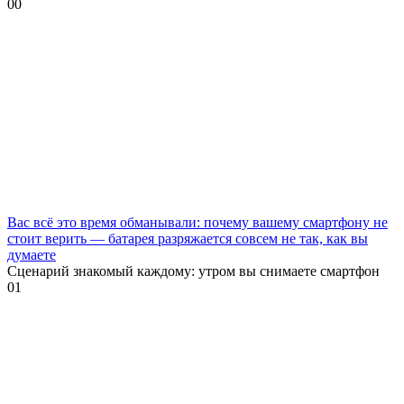
0
0
Вас всё это время обманывали: почему вашему смартфону не
стоит верить — батарея разряжается совсем не так, как вы
думаете
Сценарий знакомый каждому: утром вы снимаете смартфон
0
1