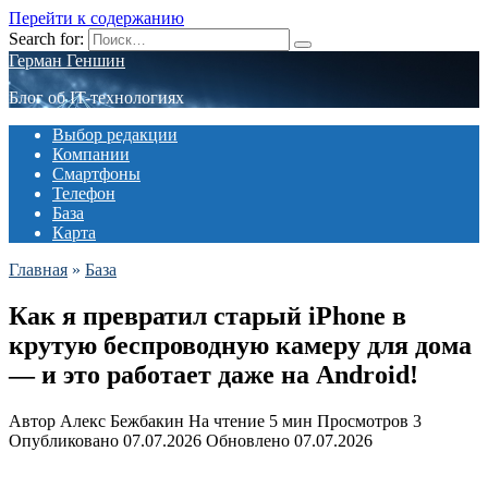
Перейти к содержанию
Search for:
Герман Геншин
Блог об IT-технологиях
Выбор редакции
Компании
Смартфоны
Телефон
База
Карта
Главная
»
База
Как я превратил старый iPhone в
крутую беспроводную камеру для дома
— и это работает даже на Android!
Автор
Алекс Бежбакин
На чтение
5 мин
Просмотров
3
Опубликовано
07.07.2026
Обновлено
07.07.2026