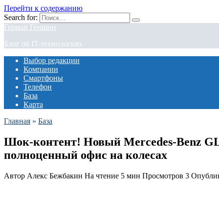
Перейти к содержанию
Search for:
Герман Геншин
Блог об IT-технологиях
Выбор редакции
Компании
Смартфоны
Телефон
База
Карта
Главная
»
База
Шок-контент! Новый Mercedes-Benz GLE
полноценный офис на колесах
Автор
Алекс Бежбакин
На чтение
5 мин
Просмотров
3
Опубли