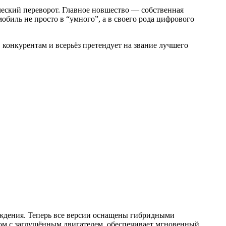
ческий переворот. Главное новшество — собственная
иль не просто в “умного”, а в своего рода цифрового
в конкурентам и всерьёз претендует на звание лучшего
ождения. Теперь все версии оснащены гибридными
атом с заглушённым двигателем, обеспечивает мгновенный