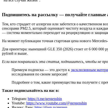
“на все случаи жизни”.
Подпишитесь на рассылку — получайте главные 
Тем, кто страдает от аллергии или заботится о качественном в
сенсорами PM2.5, который оценивает чистоту воздуха и кажд
— система моментально переходит на рециркуляцию и защищае
На момент публикации точная стартовая цена нового Mercedes
Для ориентира: нынешний GLE 350 (2026) стоит от 6 000 000 ру
рублей и выше.
Если вам понравилась эта статья, подпишитесь, чтобы не пр
Премиум подписка — это доступ к
эксклюзивным матер
исследования по своим запросам!
Подробнее о том, какие преимущества вы получите с пр
Также подписывайтесь на нас в:
Telegram:
https://t.me/gergenshin
Youtube:
https://www.youtube.com/@gergenshin
Яндекс Дзен:
https://dzen.ru/gergen