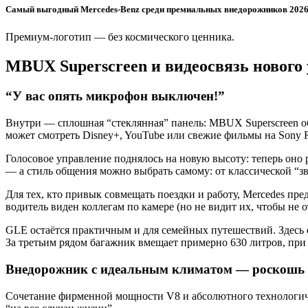
Самый выгодный Mercedes-Benz среди премиальных внедорожников 2026
Премиум-логотип — без космического ценника.
MBUX Superscreen и видеосвязь нового
“У вас опять микрофон выключен!”
Внутри — сплошная “стеклянная” панель: MBUX Superscreen об
может смотреть Disney+, YouTube или свежие фильмы на Sony
Голосовое управление поднялось на новую высоту: теперь оно 
— а стиль общения можно выбрать самому: от классической “з
Для тех, кто привык совмещать поездки и работу, Mercedes п
водитель виден коллегам по камере (но не видит их, чтобы не о
GLE остаётся практичным и для семейных путешествий. Здесь е
За третьим рядом багажник вмещает примерно 630 литров, при 
Внедорожник с идеальным климатом — роскошь 
Сочетание фирменной мощности V8 и абсолютного технологиче