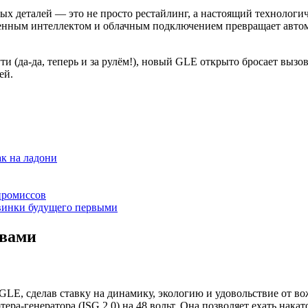
ых деталей — это не просто рестайлинг, а настоящий технологи
ным интеллектом и облачным подключением превращает автомоб
и (да-да, теперь и за рулём!), новый GLE открыто бросает вызо
ей.
к на ладони
промиссов
винки будущего первыми
 вами
LE, сделав ставку на динамику, экологию и удовольствие от в
ера-генератора (ISG 2.0) на 48 вольт. Она позволяет ехать нак