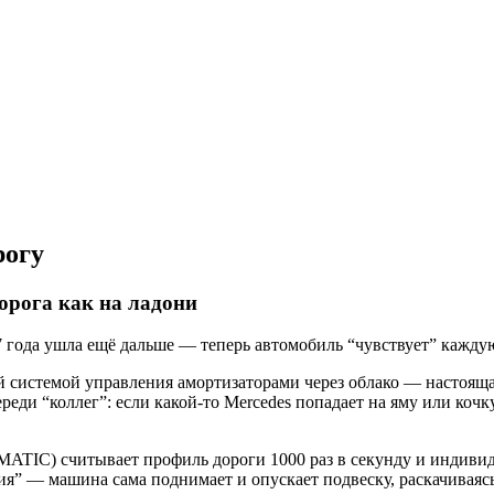
рогу
рога как на ладони
 года ушла ещё дальше — теперь автомобиль “чувствует” каждую
 системой управления амортизаторами через облако — настояща
ди “коллег”: если какой-то Mercedes попадает на яму или кочку
 4MATIC) считывает профиль дороги 1000 раз в секунду и индив
ия” — машина сама поднимает и опускает подвеску, раскачиваясь 