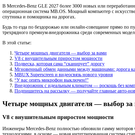
В Mercedes-Benz GLE 2027 более 3000 новых или переработанн
операционная система MB.OS. Мощный компьютер с искусствен
спутника и помощника на дорогах.
Будь то езда по бездорожью или онлайн-совещание прямо по пут
трехрядного премиум-внедорожника среди современных модел
В этой статье:
Четыре мощных двигателя — выбор за вами
V8 с внушительным приростом мощности
Подвеска, которая сама “сканирует” дорогу
Мгновенный обмен данными между машинами: дорога ка
MBUX Superscreen и видеосвязь нового уровня
“У вас опять микрофон выключен!”
Внедорожник с идеальным климатом — роскошь без ком
Подпишитесь на рассылку — получайте главные авто-но
Четыре мощных двигателя — выбор за
V8 с внушительным приростом мощности
Инженеры Mercedes-Benz полностью обновили гамму моторов G
технологиями, в основе — новая интегрированная система старт