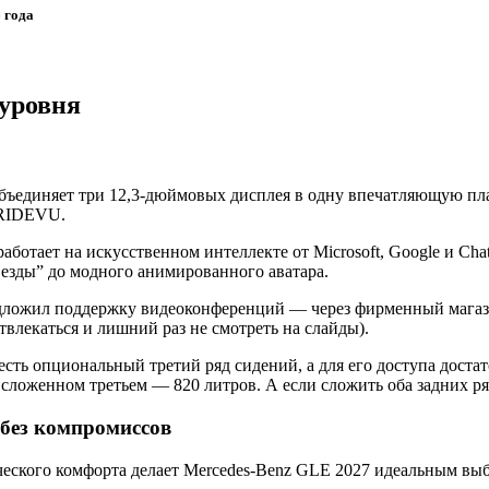
 года
 уровня
ъединяет три 12,3-дюймовых дисплея в одну впечатляющую плат
 RIDEVU.
работает на искусственном интеллекте от Microsoft, Google и Ch
везды” до модного анимированного аватара.
редложил поддержку видеоконференций — через фирменный магази
твлекаться и лишний раз не смотреть на слайды).
сть опциональный третий ряд сидений, а для его доступа достат
сложенном третьем — 820 литров. А если сложить оба задних ряд
без компромиссов
ского комфорта делает Mercedes-Benz GLE 2027 идеальным выбо