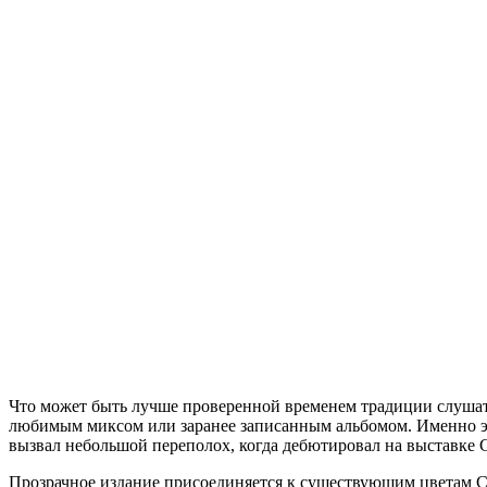
Что может быть лучше проверенной временем традиции слушать к
любимым миксом или заранее записанным альбомом. Именно эт
вызвал небольшой переполох, когда дебютировал на выставке 
Прозрачное издание присоединяется к существующим цветам C