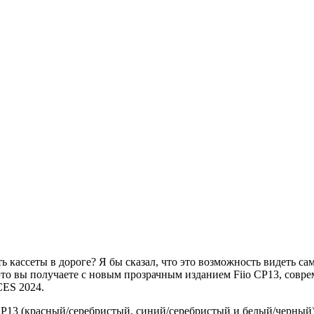
ассеты в дороге? Я бы сказал, что это возможность видеть саму
о вы получаете с новым прозрачным изданием Fiio CP13, совре
CES 2024.
P13 (красный/серебристый, синий/серебристый и белый/черный)