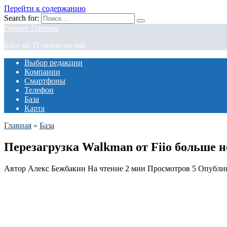
Перейти к содержанию
Search for:
Герман Геншин
Блог об IT-технологиях
Выбор редакции
Компании
Смартфоны
Телефон
База
Карта
Главная
»
База
Перезагрузка Walkman от Fiio больше 
Автор
Алекс Бежбакин
На чтение
2 мин
Просмотров
5
Опубли