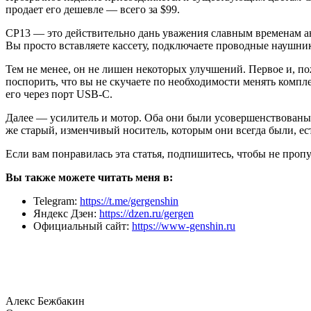
продает его дешевле — всего за $99.
CP13 — это действительно дань уважения славным временам ан
Вы просто вставляете кассету, подключаете проводные наушни
Тем не менее, он не лишен некоторых улучшений. Первое и, пож
поспорить, что вы не скучаете по необходимости менять компл
его через порт USB-C.
Далее — усилитель и мотор. Оба они были усовершенствованы п
же старый, изменчивый носитель, которым они всегда были, ест
Если вам понравилась эта статья, подпишитесь, чтобы не проп
Вы также можете читать меня в:
Telegram:
https://t.me/gergenshin
Яндекс Дзен:
https://dzen.ru/gergen
Официальный сайт:
https://www-genshin.ru
Алекс Бежбакин