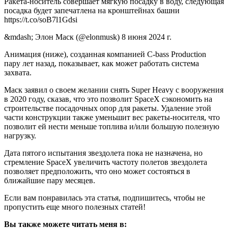
Ракета-носитель совершает мягкую посадку в воду, следующая
посадка будет запечатлена на кронштейнах башни
https://t.co/soB7l1Gdsi
&mdash; Элон Маск (@elonmusk) 8 июня 2024 г.
Анимация (ниже), созданная компанией C-bass Production
пару лет назад, показывает, как может работать система
захвата.
Маск заявил о своем желании снять Super Heavy с вооружения
в 2020 году, сказав, что это позволит SpaceX сэкономить на
строительстве посадочных опор для ракеты. Удаление этой
части конструкции также уменьшит вес ракеты-носителя, что
позволит ей нести меньше топлива и/или большую полезную
нагрузку.
Дата пятого испытания звездолета пока не назначена, но
стремление SpaceX увеличить частоту полетов звездолета
позволяет предположить, что оно может состояться в
ближайшие пару месяцев.
Если вам понравилась эта статья, подпишитесь, чтобы не
пропустить еще много полезных статей!
Вы также можете читать меня в: