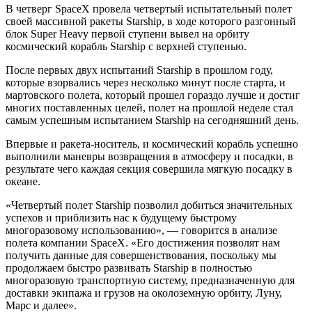
В четверг SpaceX провела четвертый испытательный полет
своей массивной ракеты Starship, в ходе которого разгонный
блок Super Heavy первой ступени вывел на орбиту
космический корабль Starship с верхней ступенью.
После первых двух испытаний Starship в прошлом году,
которые взорвались через несколько минут после старта, и
мартовского полета, который прошел гораздо лучше и достиг
многих поставленных целей, полет на прошлой неделе стал
самым успешным испытанием Starship на сегодняшний день.
Впервые и ракета-носитель, и космический корабль успешно
выполнили маневры возвращения в атмосферу и посадки, в
результате чего каждая секция совершила мягкую посадку в
океане.
«Четвертый полет Starship позволил добиться значительных
успехов и приблизить нас к будущему быстрому
многоразовому использованию», — говорится в анализе
полета компании SpaceX. «Его достижения позволят нам
получить данные для совершенствования, поскольку мы
продолжаем быстро развивать Starship в полностью
многоразовую транспортную систему, предназначенную для
доставки экипажа и грузов на околоземную орбиту, Луну,
Марс и далее».