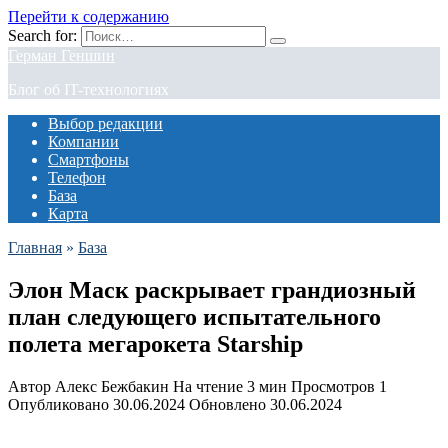
Перейти к содержанию
Search for:
Герман Геншин
Блог об IT-технологиях
Выбор редакции
Компании
Смартфоны
Телефон
База
Карта
Главная
»
База
Элон Маск раскрывает грандиозный
план следующего испытательного
полета мегарокета Starship
Автор
Алекс Бежбакин
На чтение
3 мин
Просмотров
1
Опубликовано
30.06.2024
Обновлено
30.06.2024