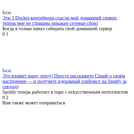
База
Эти 3 Docker-контейнера спасли мой домашний сервер:
теперь мне не страшны никакие сетевые сбои!
Когда я только начал собирать свой домашний сервер
0
1
База
Это взорвёт вашу ленту! Просто расскажите Claude о своём
настроении — и получите идеальный плейлист на Spotify за
секунду
Spotify теперь работает в паре с искусственным интеллектом
0
2
Вам также может понравиться