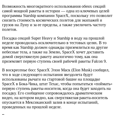
Возможность многократного использования обеих секций
самой мощной ракеты в истории — одна из ключевых целей
программы Starship компании SpaceX, поскольку это позволит
снизить стоимость космических полетов для экипажей и
грузов на Луну и за ее пределы, а также увеличить частоту
полетов.
Посадка секций Super Heavy и Starship в воду на прошлой
неделе проводилась исключительно в тестовых целях. В то
время как Starship должен однажды приземлиться на другие
небесные тела, а также на Землю, SpaceX хочет доставить
домой сверхтяжелую ракету аналогично тому, как она
приземляет первую ступень своей рабочей ракеты Falcon 9.
В воскресенье босс SpaceX Элон Маск (Elon Musk) сообщил,
что в ходе следующего испытания звездолета будут
использованы рычаги на стартовой башне на площадке
SpaceX в Бока-Чика, штат Техас, чтобы попытаться «поймать»
первую ступень ракеты-носителя, когда она будет заходить на
посадку. Его сообщение сопровождалось драматическим
видео, на котором видно, как сверхтяжелая ракета-носитель
опускается в Мексиканский залив в конце испытаний,
проведенных на прошлой неделе.