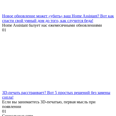
Новое обновление может «убить» ваш Home Assistant? Вот как
спасти свой умный дом до того, как случится беда!
Home Assistant балует нас ежемесячными обновлениями
0
1
3D-печать расстраивает? Вот 5 простых решений без замены
сопла!
Если вы занимаетесь 3D-печатью, первая мысль при
появлении
0
1
Социальные сети