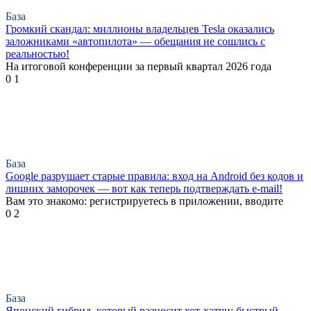
База
Громкий скандал: миллионы владельцев Tesla оказались
заложниками «автопилота» — обещания не сошлись с
реальностью!
На итоговой конференции за первый квартал 2026 года
0
1
База
Google разрушает старые правила: вход на Android без кодов и
лишних заморочек — вот как теперь подтверждать e-mail!
Вам это знакомо: регистрируетесь в приложении, вводите
0
2
База
Японский гибрид, который разносит хот-хэтчи: быстрый,