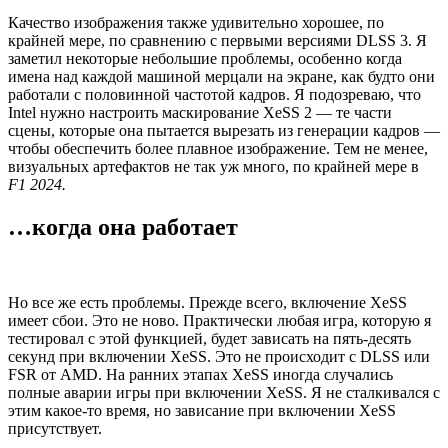
Качество изображения также удивительно хорошее, по
крайней мере, по сравнению с первыми версиями DLSS 3. Я
заметил некоторые небольшие проблемы, особенно когда
имена над каждой машиной мерцали на экране, как будто они
работали с половинной частотой кадров. Я подозреваю, что
Intel нужно настроить маскирование XeSS 2 — те части
сцены, которые она пытается вырезать из генерации кадров —
чтобы обеспечить более плавное изображение. Тем не менее,
визуальных артефактов не так уж много, по крайней мере в
F1 2024.
…когда она работает
Но все же есть проблемы. Прежде всего, включение XeSS
имеет сбои. Это не ново. Практически любая игра, которую я
тестировал с этой функцией, будет зависать на пять-десять
секунд при включении XeSS. Это не происходит с DLSS или
FSR от AMD. На ранних этапах XeSS иногда случались
полные аварии игры при включении XeSS. Я не сталкивался с
этим какое-то время, но зависание при включении XeSS
присутствует.