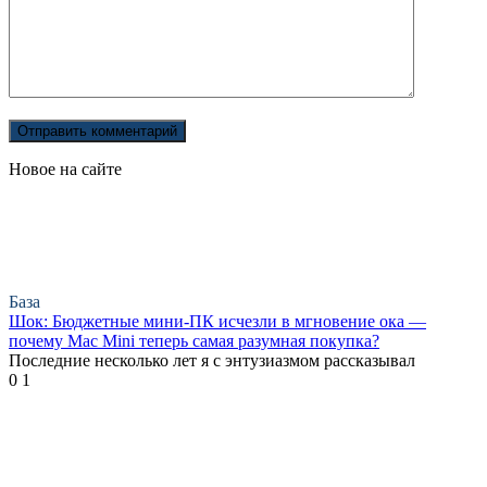
Новое на сайте
База
Шок: Бюджетные мини-ПК исчезли в мгновение ока —
почему Mac Mini теперь самая разумная покупка?
Последние несколько лет я с энтузиазмом рассказывал
0
1