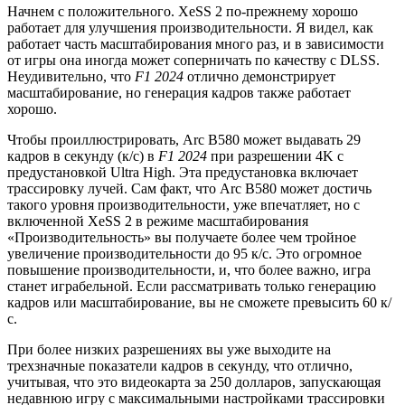
Начнем с положительного. XeSS 2 по-прежнему хорошо
работает для улучшения производительности. Я видел, как
работает часть масштабирования много раз, и в зависимости
от игры она иногда может соперничать по качеству с DLSS.
Неудивительно, что
F1 2024
отлично демонстрирует
масштабирование, но генерация кадров также работает
хорошо.
Чтобы проиллюстрировать, Arc B580 может выдавать 29
кадров в секунду (к/с) в
F1 2024
при разрешении 4K с
предустановкой Ultra High. Эта предустановка включает
трассировку лучей. Сам факт, что Arc B580 может достичь
такого уровня производительности, уже впечатляет, но с
включенной XeSS 2 в режиме масштабирования
«Производительность» вы получаете более чем тройное
увеличение производительности до 95 к/с. Это огромное
повышение производительности, и, что более важно, игра
станет играбельной. Если рассматривать только генерацию
кадров или масштабирование, вы не сможете превысить 60 к/
с.
При более низких разрешениях вы уже выходите на
трехзначные показатели кадров в секунду, что отлично,
учитывая, что это видеокарта за 250 долларов, запускающая
недавнюю игру с максимальными настройками трассировки