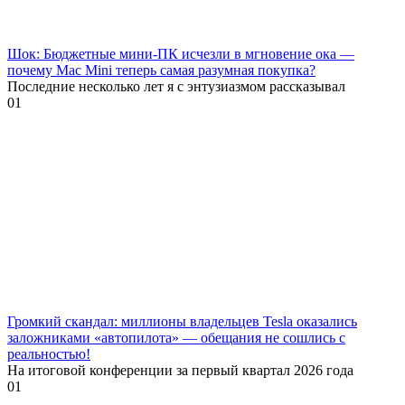
Шок: Бюджетные мини-ПК исчезли в мгновение ока —
почему Mac Mini теперь самая разумная покупка?
Последние несколько лет я с энтузиазмом рассказывал
0
1
Громкий скандал: миллионы владельцев Tesla оказались
заложниками «автопилота» — обещания не сошлись с
реальностью!
На итоговой конференции за первый квартал 2026 года
0
1