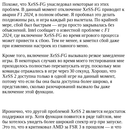
Похоже, что XeSS-FG унаследовал некоторые из этих
проблем. В данный момент отключение XeSS-FG приводит к
аварии
F1 2024,
в полном объеме. Я пробовал это делать
полдюжины раз, и игра каждый раз вылетала. По крайней
мере, сбой был быстрым — игра просто закрывалась без
объяснений. Intel сообщает о известной проблеме с
F1
2024,
где включение XeSS-FG во время игрового процесса
может привести к сбою. Тем не менее, я заметил сбой даже
при изменении настроек из главного меню.
Кроме того, включение
XeSS-FG
вызывало резкое замедление
игры. В некоторых случаях во время моего тестирования мне
приходилось полностью перезапускать игру, поскольку мои
команды отражались в игре через 30 секунд. Хорошо, что
XeSS 2 доступна только в одной игре на данный момент,
потому что если бы она была доступна более широко, я
представляю, сколько разочарований вызвало бы даже
включение этой функции.
Иронично, что другой проблемой XeSS 2 является недостаток
поддержки игр. Хотя функция появится в ряде тайтлов, мне
бы хотелось увидеть более широкий спектр игр при запуске.
Это то, что я критиковал AMD за FSR 3 в прошлом — и что