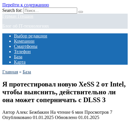
Перейти к содержанию
Search for:
Герман Геншин
Блог об IT-технологиях
Выбор редакции
Компании
Смартфоны
Телефон
База
Карта
Главная
»
База
Я протестировал новую XeSS 2 от Intel,
чтобы выяснить, действительно ли
она может соперничать с DLSS 3
Автор
Алекс Бежбакин
На чтение
6 мин
Просмотров
7
Опубликовано
01.01.2025
Обновлено
01.01.2025