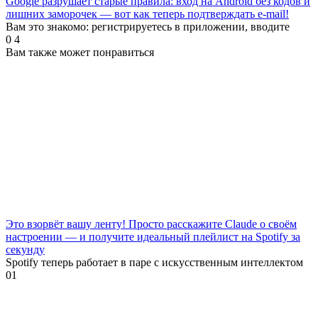
Google разрушает старые правила: вход на Android без кодов и
лишних заморочек — вот как теперь подтверждать e-mail!
Вам это знакомо: регистрируетесь в приложении, вводите
0
4
Вам также может понравиться
Это взорвёт вашу ленту! Просто расскажите Claude о своём
настроении — и получите идеальный плейлист на Spotify за
секунду
Spotify теперь работает в паре с искусственным интеллектом
0
1