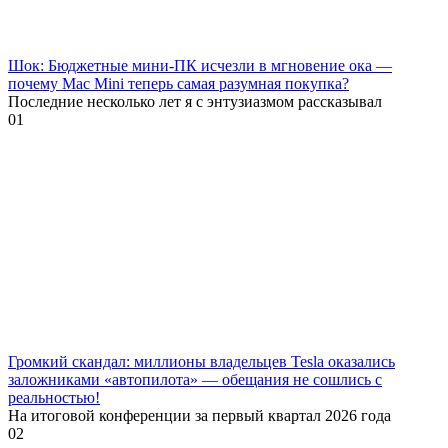
Шок: Бюджетные мини-ПК исчезли в мгновение ока —
почему Mac Mini теперь самая разумная покупка?
Последние несколько лет я с энтузиазмом рассказывал
0
1
Громкий скандал: миллионы владельцев Tesla оказались
заложниками «автопилота» — обещания не сошлись с
реальностью!
На итоговой конференции за первый квартал 2026 года
0
2