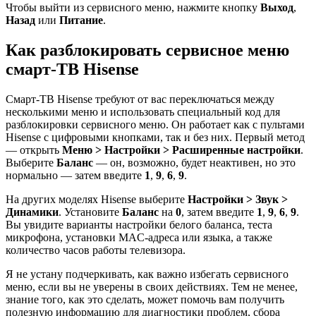
Чтобы выйти из сервисного меню, нажмите кнопку
Выход
,
Назад
или
Питание
.
Как разблокировать сервисное меню
смарт-ТВ Hisense
Смарт-ТВ Hisense требуют от вас переключаться между
несколькими меню и использовать специальный код для
разблокировки сервисного меню. Он работает как с пультами
Hisense с цифровыми кнопками, так и без них. Первый метод
— открыть
Меню > Настройки > Расширенные настройки
.
Выберите
Баланс
— он, возможно, будет неактивен, но это
нормально — затем введите
1
,
9
,
6
,
9
.
На других моделях Hisense выберите
Настройки > Звук >
Динамики
. Установите
Баланс
на
0
, затем введите
1
,
9
,
6
,
9
.
Вы увидите варианты настройки белого баланса, теста
микрофона, установки MAC-адреса или языка, а также
количество часов работы телевизора.
Я не устану подчеркивать, как важно избегать сервисного
меню, если вы не уверены в своих действиях. Тем не менее,
знание того, как это сделать, может помочь вам получить
полезную информацию для диагностики проблем, сбора