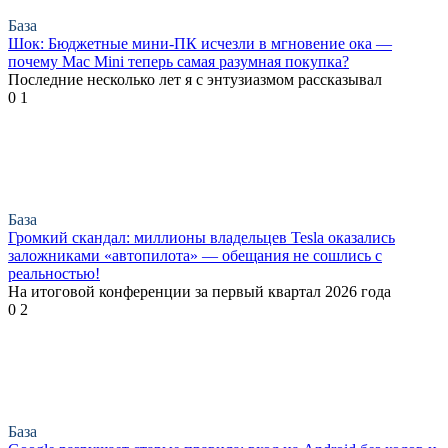
База
Шок: Бюджетные мини-ПК исчезли в мгновение ока —
почему Mac Mini теперь самая разумная покупка?
Последние несколько лет я с энтузиазмом рассказывал
0
1
База
Громкий скандал: миллионы владельцев Tesla оказались
заложниками «автопилота» — обещания не сошлись с
реальностью!
На итоговой конференции за первый квартал 2026 года
0
2
База