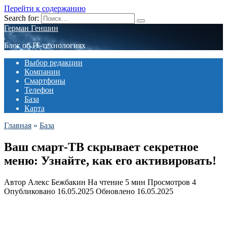
Перейти к содержанию
Search for:
Герман Геншин
Блог об IT-технологиях
Выбор редакции
Компании
Смартфоны
Телефон
База
Карта
Главная
»
База
Ваш смарт-ТВ скрывает секретное
меню: Узнайте, как его активировать!
Автор
Алекс Бежбакин
На чтение
5 мин
Просмотров
4
Опубликовано
16.05.2025
Обновлено
16.05.2025