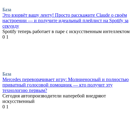
База
Это взорвёт вашу ленту! Просто расскажите Claude о своём
настроении — и получите идеальный плейлист на Spotify за
секунду
Spotify теперь работает в паре с искусственным интеллектом
0
1
База
Mercedes переворачивает игру: Молниеносный и полностью
приватный голосовой помощник — кто получит эту
технологию первым?
Сегодня автопроизводители наперебой внедряют
искусственный
0
1