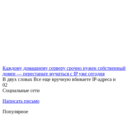
Каждому домашнему серверу срочно нужен собственный
домен — перестаньте мучиться с IP уже сегодня
В двух словах Все еще вручную вбиваете IP-адреса и
0
2
Социальные сети
Написать письмо
Популярное