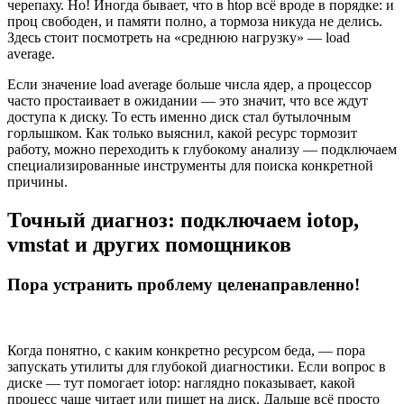
черепаху. Но! Иногда бывает, что в htop всё вроде в порядке: и
проц свободен, и памяти полно, а тормоза никуда не делись.
Здесь стоит посмотреть на «среднюю нагрузку» — load
average.
Если значение load average больше числа ядер, а процессор
часто простаивает в ожидании — это значит, что все ждут
доступа к диску. То есть именно диск стал бутылочным
горлышком. Как только выяснил, какой ресурс тормозит
работу, можно переходить к глубокому анализу — подключаем
специализированные инструменты для поиска конкретной
причины.
Точный диагноз: подключаем iotop,
vmstat и других помощников
Пора устранить проблему целенаправленно!
Когда понятно, с каким конкретно ресурсом беда, — пора
запускать утилиты для глубокой диагностики. Если вопрос в
диске — тут помогает iotop: наглядно показывает, какой
процесс чаще читает или пишет на диск. Дальше всё просто