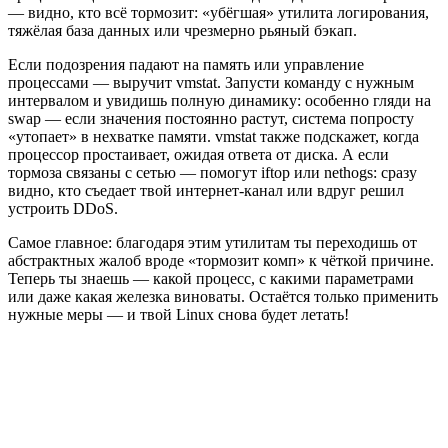
— видно, кто всё тормозит: «убёгшая» утилита логирования,
тяжёлая база данных или чрезмерно рьяный бэкап.
Если подозрения падают на память или управление
процессами — выручит vmstat. Запусти команду с нужным
интервалом и увидишь полную динамику: особенно гляди на
swap — если значения постоянно растут, система попросту
«утопает» в нехватке памяти. vmstat также подскажет, когда
процессор простаивает, ожидая ответа от диска. А если
тормоза связаны с сетью — помогут iftop или nethogs: сразу
видно, кто съедает твой интернет-канал или вдруг решил
устроить DDoS.
Самое главное: благодаря этим утилитам ты переходишь от
абстрактных жалоб вроде «тормозит комп» к чёткой причине.
Теперь ты знаешь — какой процесс, с какими параметрами
или даже какая железка виноваты. Остаётся только применить
нужные меры — и твой Linux снова будет летать!