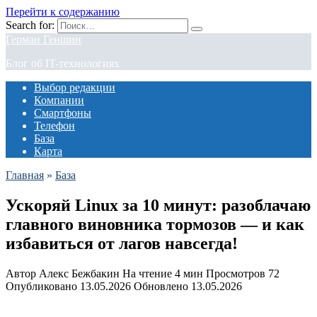
Перейти к содержанию
Search for:
Герман Геншин
Блог об IT-технологиях
Выбор редакции
Компании
Смартфоны
Телефон
База
Карта
Главная
»
База
Ускоряй Linux за 10 минут: разоблачаю
главного виновника тормозов — и как
избавиться от лагов навсегда!
Автор
Алекс Бежбакин
На чтение
4 мин
Просмотров
72
Опубликовано
13.05.2026
Обновлено
13.05.2026