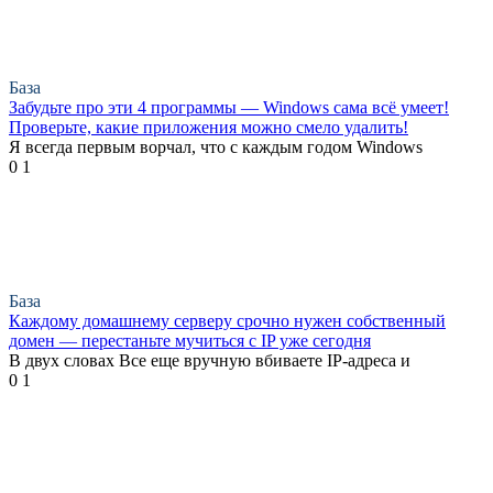
База
Забудьте про эти 4 программы — Windows сама всё умеет!
Проверьте, какие приложения можно смело удалить!
Я всегда первым ворчал, что с каждым годом Windows
0
1
База
Каждому домашнему серверу срочно нужен собственный
домен — перестаньте мучиться с IP уже сегодня
В двух словах Все еще вручную вбиваете IP-адреса и
0
1