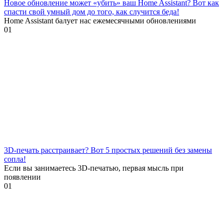
Новое обновление может «убить» ваш Home Assistant? Вот как
спасти свой умный дом до того, как случится беда!
Home Assistant балует нас ежемесячными обновлениями
0
1
3D-печать расстраивает? Вот 5 простых решений без замены
сопла!
Если вы занимаетесь 3D-печатью, первая мысль при
появлении
0
1