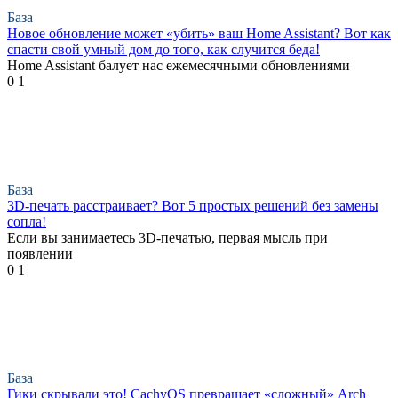
База
Новое обновление может «убить» ваш Home Assistant? Вот как
спасти свой умный дом до того, как случится беда!
Home Assistant балует нас ежемесячными обновлениями
0
1
База
3D-печать расстраивает? Вот 5 простых решений без замены
сопла!
Если вы занимаетесь 3D-печатью, первая мысль при
появлении
0
1
База
Гики скрывали это! CachyOS превращает «сложный» Arch