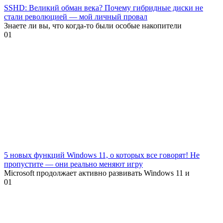
SSHD: Великий обман века? Почему гибридные диски не
стали революцией — мой личный провал
Знаете ли вы, что когда-то были особые накопители
0
1
5 новых функций Windows 11, о которых все говорят! Не
пропустите — они реально меняют игру
Microsoft продолжает активно развивать Windows 11 и
0
1