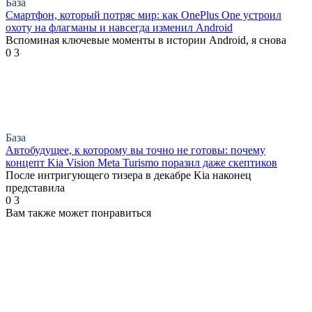
База
Смартфон, который потряс мир: как OnePlus One устроил
охоту на флагманы и навсегда изменил Android
Вспоминая ключевые моменты в истории Android, я снова
0
3
База
Автобудущее, к которому вы точно не готовы: почему
концепт Kia Vision Meta Turismo поразил даже скептиков
После интригующего тизера в декабре Kia наконец
представила
0
3
Вам также может понравиться