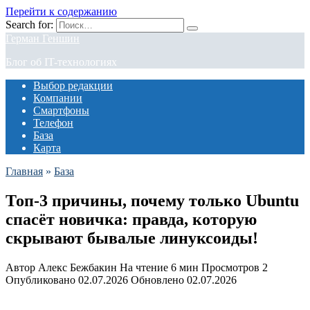
Перейти к содержанию
Search for:
Герман Геншин
Блог об IT-технологиях
Выбор редакции
Компании
Смартфоны
Телефон
База
Карта
Главная
»
База
Топ-3 причины, почему только Ubuntu
спасёт новичка: правда, которую
скрывают бывалые линуксоиды!
Автор
Алекс Бежбакин
На чтение
6 мин
Просмотров
2
Опубликовано
02.07.2026
Обновлено
02.07.2026