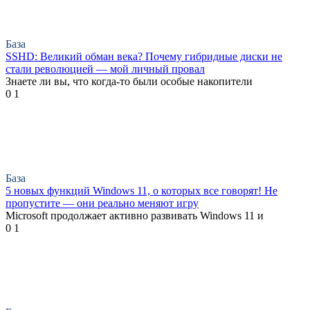
База
SSHD: Великий обман века? Почему гибридные диски не
стали революцией — мой личный провал
Знаете ли вы, что когда-то были особые накопители
0
1
База
5 новых функций Windows 11, о которых все говорят! Не
пропустите — они реально меняют игру
Microsoft продолжает активно развивать Windows 11 и
0
1