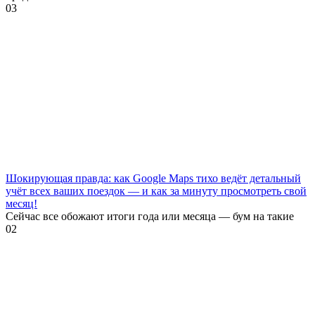
0
3
Шокирующая правда: как Google Maps тихо ведёт детальный
учёт всех ваших поездок — и как за минуту просмотреть свой
месяц!
Сейчас все обожают итоги года или месяца — бум на такие
0
2