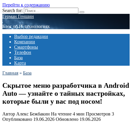
Перейти к содержанию
Search for:
Герман Геншин
Блог об IT-технологиях
Выбор редакции
Компании
Смартфоны
Телефон
База
Карта
Главная
»
База
Скрытое меню разработчика в Android
Auto — узнайте о тайных настройках,
которые были у вас под носом!
Автор
Алекс Бежбакин
На чтение
4 мин
Просмотров
3
Опубликовано
19.06.2026
Обновлено
19.06.2026