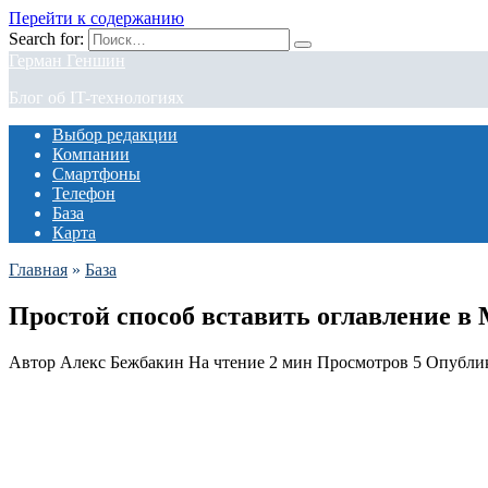
Перейти к содержанию
Search for:
Герман Геншин
Блог об IT-технологиях
Выбор редакции
Компании
Смартфоны
Телефон
База
Карта
Главная
»
База
Простой способ вставить оглавление в 
Автор
Алекс Бежбакин
На чтение
2 мин
Просмотров
5
Опубли