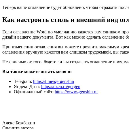
Теперь ваше оглавление будет обновлено, чтобы отражать посл
Как настроить стиль и внешний вид ог
Если оглавление Word по умолчанию кажется вам слишком прост
дизайн вашего документа. Вот как можно сделать оглавление б
При изменении оглавления вы можете проявить максимум креат
оглавления вручную кажется вам слишком трудоемкой, вы такж
Независимо от того, будете ли вы создавать оглавление вручну
Вы также можете читать меня в:
Telegram:
https://t.me/gergenshin
Яндекс Дзен:
https://dzen.ru/gergen
Официальный сайт:
https://www-genshin.ru
Алекс Бежбакин
Оцените автора