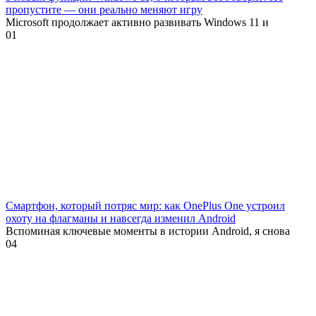
пропустите — они реально меняют игру
Microsoft продолжает активно развивать Windows 11 и
0
1
Смартфон, который потряс мир: как OnePlus One устроил
охоту на флагманы и навсегда изменил Android
Вспоминая ключевые моменты в истории Android, я снова
0
4