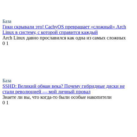
База
Гики скрывали это! CachyOS превращает «сложный» Arch
Linux в систему, с которой справится каждый
Arch Linux давно прославился как одна из самых сложных
0
1
База
SSHD: Великий обман века? Почему гибридные диски не
стали революцией — мой личный провал
Знаете ли вы, что когда-то были особые накопители
0
1