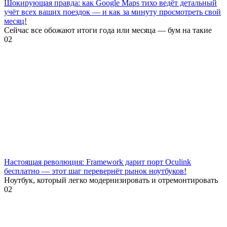
Шокирующая правда: как Google Maps тихо ведёт детальный
учёт всех ваших поездок — и как за минуту просмотреть свой
месяц!
Сейчас все обожают итоги года или месяца — бум на такие
0
2
Настоящая революция: Framework дарит порт Oculink
бесплатно — этот шаг перевернёт рынок ноутбуков!
Ноутбук, который легко модернизировать и отремонтировать
0
2