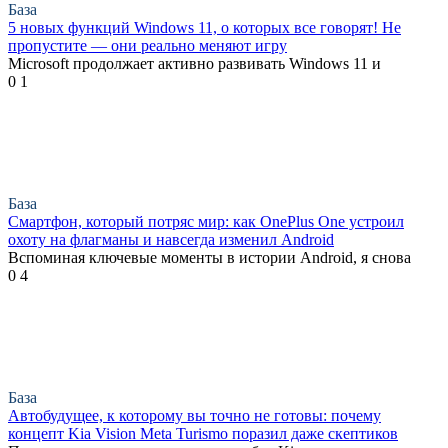
База
5 новых функций Windows 11, о которых все говорят! Не
пропустите — они реально меняют игру
Microsoft продолжает активно развивать Windows 11 и
0
1
База
Смартфон, который потряс мир: как OnePlus One устроил
охоту на флагманы и навсегда изменил Android
Вспоминая ключевые моменты в истории Android, я снова
0
4
База
Автобудущее, к которому вы точно не готовы: почему
концепт Kia Vision Meta Turismo поразил даже скептиков