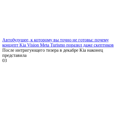
Автобудущее, к которому вы точно не готовы: почему
концепт Kia Vision Meta Turismo поразил даже скептиков
После интригующего тизера в декабре Kia наконец
представила
0
3