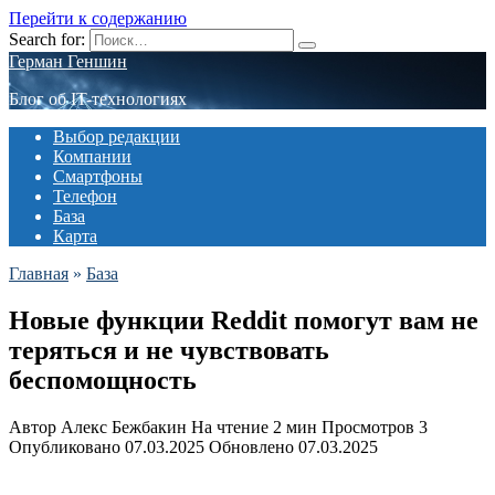
Перейти к содержанию
Search for:
Герман Геншин
Блог об IT-технологиях
Выбор редакции
Компании
Смартфоны
Телефон
База
Карта
Главная
»
База
Новые функции Reddit помогут вам не
теряться и не чувствовать
беспомощность
Автор
Алекс Бежбакин
На чтение
2 мин
Просмотров
3
Опубликовано
07.03.2025
Обновлено
07.03.2025