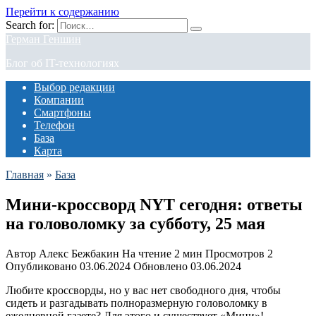
Перейти к содержанию
Search for:
Герман Геншин
Блог об IT-технологиях
Выбор редакции
Компании
Смартфоны
Телефон
База
Карта
Главная
»
База
Мини-кроссворд NYT сегодня: ответы
на головоломку за субботу, 25 мая
Автор
Алекс Бежбакин
На чтение
2 мин
Просмотров
2
Опубликовано
03.06.2024
Обновлено
03.06.2024
Любите кроссворды, но у вас нет свободного дня, чтобы
сидеть и разгадывать полноразмерную головоломку в
ежедневной газете? Для этого и существует «Мини»!