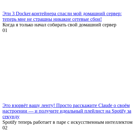
Эти 3 Docker-контейнера спасли мой домашний сервер:
теперь мне не страшны никакие сетевые сбои!
Когда я только начал собирать свой домашний сервер
0
1
Это взорвёт вашу ленту! Просто расскажите Claude о своём
настроении — и получите идеальный плейлист на Spotify за
секунду
Spotify теперь работает в паре с искусственным интеллектом
0
2