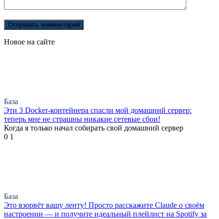
Новое на сайте
База
Эти 3 Docker-контейнера спасли мой домашний сервер:
теперь мне не страшны никакие сетевые сбои!
Когда я только начал собирать свой домашний сервер
0
1
База
Это взорвёт вашу ленту! Просто расскажите Claude о своём
настроении — и получите идеальный плейлист на Spotify за