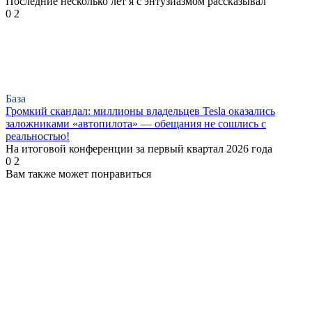
Последние несколько лет я с энтузиазмом рассказывал
0
2
База
Громкий скандал: миллионы владельцев Tesla оказались
заложниками «автопилота» — обещания не сошлись с
реальностью!
На итоговой конференции за первый квартал 2026 года
0
2
Вам также может понравиться