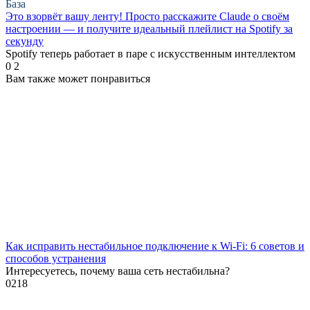
База
Это взорвёт вашу ленту! Просто расскажите Claude о своём
настроении — и получите идеальный плейлист на Spotify за
секунду
Spotify теперь работает в паре с искусственным интеллектом
0
2
Вам также может понравиться
Как исправить нестабильное подключение к Wi-Fi: 6 советов и
способов устранения
Интересуетесь, почему ваша сеть нестабильна?
0
218