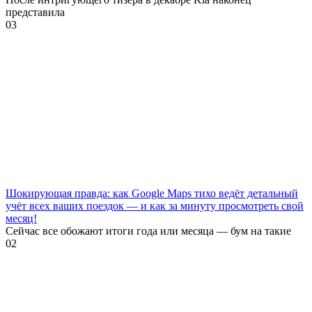
представила
0
3
Шокирующая правда: как Google Maps тихо ведёт детальный
учёт всех ваших поездок — и как за минуту просмотреть свой
месяц!
Сейчас все обожают итоги года или месяца — бум на такие
0
2