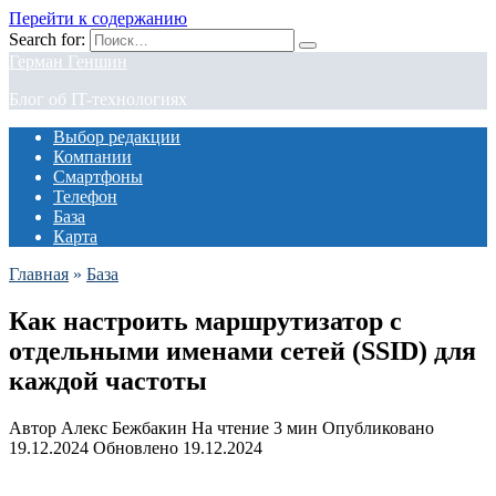
Перейти к содержанию
Search for:
Герман Геншин
Блог об IT-технологиях
Выбор редакции
Компании
Смартфоны
Телефон
База
Карта
Главная
»
База
Как настроить маршрутизатор с
отдельными именами сетей (SSID) для
каждой частоты
Автор
Алекс Бежбакин
На чтение
3 мин
Опубликовано
19.12.2024
Обновлено
19.12.2024