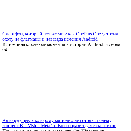
Смартфон, который потряс мир: как OnePlus One устроил
охоту на флагманы и навсегда изменил Android
Вспоминая ключевые моменты в истории Android, я снова
0
4
Автобудущее, к которому вы точно не готовы: почему
концепт Kia Vision Meta Turismo поразил даже скептиков
После интригующего тизера в декабре Kia наконец