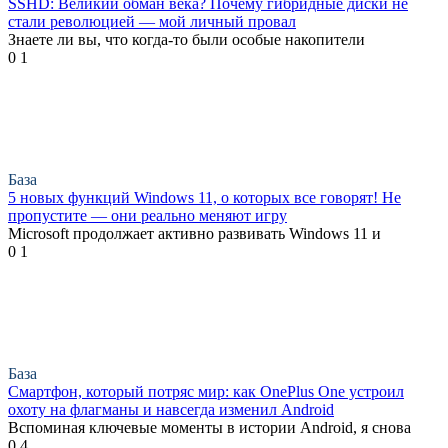
SSHD: Великий обман века? Почему гибридные диски не
стали революцией — мой личный провал
Знаете ли вы, что когда-то были особые накопители
0
1
База
5 новых функций Windows 11, о которых все говорят! Не
пропустите — они реально меняют игру
Microsoft продолжает активно развивать Windows 11 и
0
1
База
Смартфон, который потряс мир: как OnePlus One устроил
охоту на флагманы и навсегда изменил Android
Вспоминая ключевые моменты в истории Android, я снова
0
4