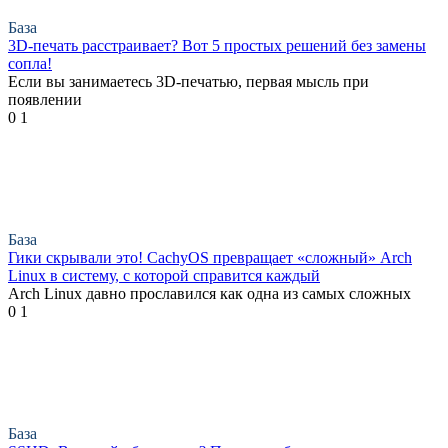
База
3D-печать расстраивает? Вот 5 простых решений без замены
сопла!
Если вы занимаетесь 3D-печатью, первая мысль при
появлении
0
1
База
Гики скрывали это! CachyOS превращает «сложный» Arch
Linux в систему, с которой справится каждый
Arch Linux давно прославился как одна из самых сложных
0
1
База