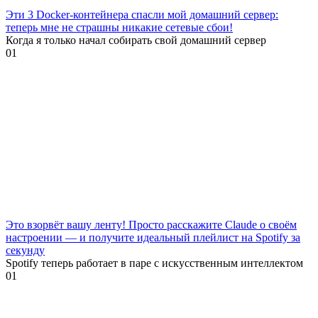
Эти 3 Docker-контейнера спасли мой домашний сервер:
теперь мне не страшны никакие сетевые сбои!
Когда я только начал собирать свой домашний сервер
0
1
Это взорвёт вашу ленту! Просто расскажите Claude о своём
настроении — и получите идеальный плейлист на Spotify за
секунду
Spotify теперь работает в паре с искусственным интеллектом
0
1