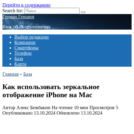
Перейти к содержанию
Search for:
Герман Геншин
Блог об IT-технологиях
Выбор редакции
Компании
Смартфоны
Телефон
База
Карта
Главная
»
База
Как использовать зеркальное
отображение iPhone на Mac
Автор
Алекс Бежбакин
На чтение
10 мин
Просмотров
5
Опубликовано
13.10.2024
Обновлено
13.10.2024