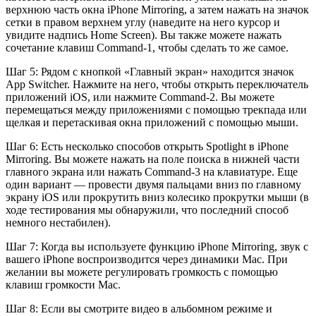
верхнюю часть окна iPhone Mirroring, а затем нажать на значок
сетки в правом верхнем углу (наведите на него курсор и
увидите надпись Home Screen). Вы также можете нажать
сочетание клавиш Command-1, чтобы сделать то же самое.
Шаг 5: Рядом с кнопкой «Главный экран» находится значок
App Switcher. Нажмите на него, чтобы открыть переключатель
приложений iOS, или нажмите Command-2. Вы можете
перемещаться между приложениями с помощью трекпада или
щелкая и перетаскивая окна приложений с помощью мыши.
Шаг 6: Есть несколько способов открыть Spotlight в iPhone
Mirroring. Вы можете нажать на поле поиска в нижней части
главного экрана или нажать Command-3 на клавиатуре. Еще
один вариант — провести двумя пальцами вниз по главному
экрану iOS или прокрутить вниз колесико прокрутки мыши (в
ходе тестирования мы обнаружили, что последний способ
немного нестабилен).
Шаг 7: Когда вы используете функцию iPhone Mirroring, звук с
вашего iPhone воспроизводится через динамики Mac. При
желании вы можете регулировать громкость с помощью
клавиш громкости Mac.
Шаг 8: Если вы смотрите видео в альбомном режиме и