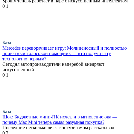
Spotify теперь работает в паре с искусственным интеллектом
0
1
База
Mercedes переворачивает игру: Молниеносный и полностью
приватный голосовой помощник — кто получит эту
технологию первым?
Сегодня автопроизводители наперебой внедряют
искусственный
0
1
База
Шок: Бюджетные мини-ПК исчезли в мгновение ока —
почему Mac Mini теперь самая разумная покупка?
Последние несколько лет я с энтузиазмом рассказывал
0
2