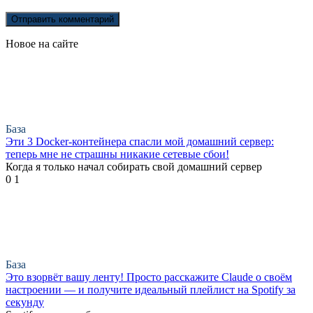
Новое на сайте
База
Эти 3 Docker-контейнера спасли мой домашний сервер:
теперь мне не страшны никакие сетевые сбои!
Когда я только начал собирать свой домашний сервер
0
1
База
Это взорвёт вашу ленту! Просто расскажите Claude о своём
настроении — и получите идеальный плейлист на Spotify за
секунду