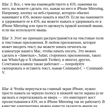
Шаг 2: Все, с чем вы взаимодействуете в iOS, нажимая на
него, вы можете сделать это, нажав на него в iPhone Mirroring.
Например, кнопку на веб-странице, которую обычно
нажимают в iOS, можно нажать в macOS. Если вы нажимаете
и удерживаете ее в iOS, вы можете нажать и удерживать ее в
iPhone Mirroring или просто щелкнуть правой кнопкой мыши,
если вы используете мышь.
Шаг 3: Этот же принцип распространяется на текстовые поля
и текстовые приложения. В любом приложении, которое
может вводить текст, вы можете начать печатать на
клавиатуре вашего Mac, чтобы начать писать. Это можно
сделать в «Заметках», Safari, сторонних приложениях, таких
как WhatsApp и X (бывший Twitter), и многих других.
Сочетания клавиш также работают — попробуйте
скопировать и вставить текст, нажав Command-C > Command-
V.
Шаг 4: Чтобы вернуться на главный экран iPhone, нужно
просто нажать на черную полосу в нижней части экрана (а не
щелкать и перетаскивать ее вверх — это имитирует жест
пролистывания в iOS, но в iPhone Mirroring так не работает). В
качестве альтернативы можно навести указатель мыши на