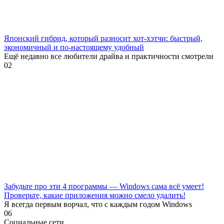
Японский гибрид, который разносит хот-хэтчи: быстрый,
экономичный и по-настоящему удобный
Ещё недавно все любители драйва и практичности смотрели
0
2
Забудьте про эти 4 программы — Windows сама всё умеет!
Проверьте, какие приложения можно смело удалить!
Я всегда первым ворчал, что с каждым годом Windows
0
6
Социальные сети