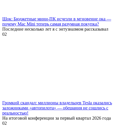
Шок: Бюджетные мини-ПК исчезли в мгновение ока —
почему Mac Mini теперь самая разумная покупка?
Последние несколько лет я с энтузиазмом рассказывал
0
2
Громкий скандал: миллионы владельцев Tesla оказались
заложниками «автопилота» — обещания не сошлись с
реальностью!
На итоговой конференции за первый квартал 2026 года
0
2