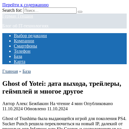
Перейти к содержанию
Search for:
Герман Геншин
Блог об IT-технологиях
Выбор редакции
Компании
Смартфоны
Телефон
База
Карта
Главная
»
База
Ghost of Yotei: дата выхода, трейлеры,
геймплей и многое другое
Автор
Алекс Бежбакин
На чтение
4 мин
Опубликовано
11.10.2024
Обновлено
11.10.2024
Ghost of Tsushima была выдающейся игрой для поколения PS4.
Sucker Punch решила переключиться на новый IP, далекий от
прошлых игр Infamous или Sly Cooper, и сосредоточиться на