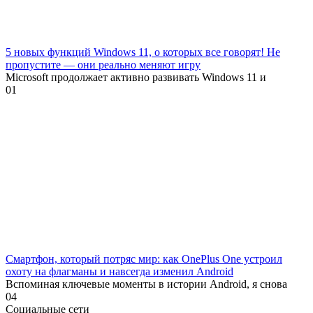
5 новых функций Windows 11, о которых все говорят! Не
пропустите — они реально меняют игру
Microsoft продолжает активно развивать Windows 11 и
0
1
Смартфон, который потряс мир: как OnePlus One устроил
охоту на флагманы и навсегда изменил Android
Вспоминая ключевые моменты в истории Android, я снова
0
4
Социальные сети