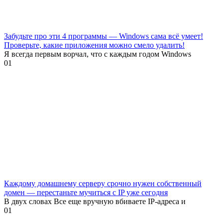
Забудьте про эти 4 программы — Windows сама всё умеет!
Проверьте, какие приложения можно смело удалить!
Я всегда первым ворчал, что с каждым годом Windows
0
1
Каждому домашнему серверу срочно нужен собственный
домен — перестаньте мучиться с IP уже сегодня
В двух словах Все еще вручную вбиваете IP-адреса и
0
1