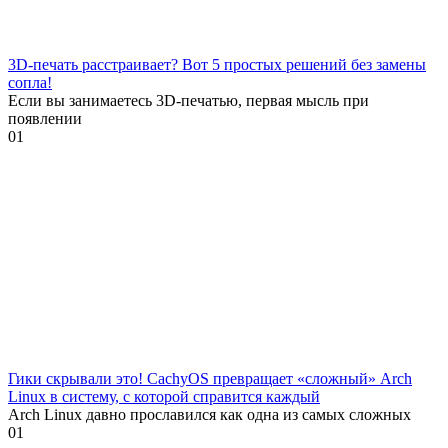
3D-печать расстраивает? Вот 5 простых решений без замены
сопла!
Если вы занимаетесь 3D-печатью, первая мысль при
появлении
0
1
Гики скрывали это! CachyOS превращает «сложный» Arch
Linux в систему, с которой справится каждый
Arch Linux давно прославился как одна из самых сложных
0
1