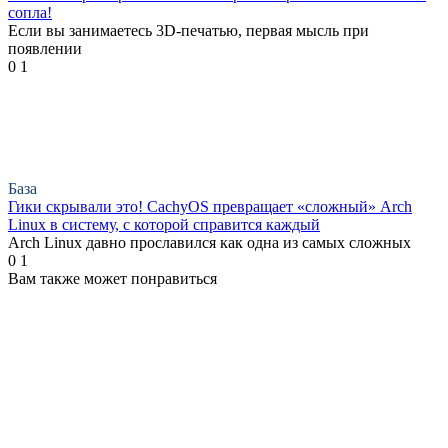
сопла!
Если вы занимаетесь 3D-печатью, первая мысль при
появлении
0
1
База
Гики скрывали это! CachyOS превращает «сложный» Arch
Linux в систему, с которой справится каждый
Arch Linux давно прославился как одна из самых сложных
0
1
Вам также может понравиться