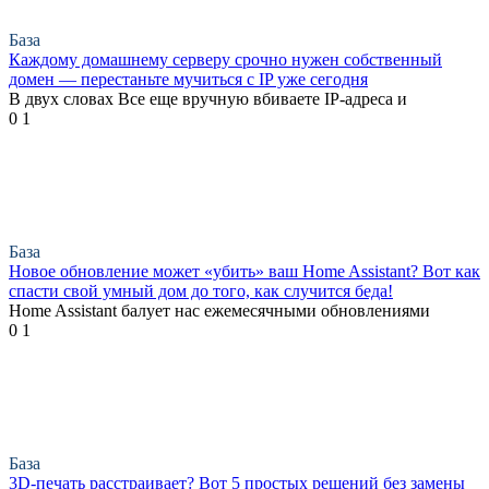
База
Каждому домашнему серверу срочно нужен собственный
домен — перестаньте мучиться с IP уже сегодня
В двух словах Все еще вручную вбиваете IP-адреса и
0
1
База
Новое обновление может «убить» ваш Home Assistant? Вот как
спасти свой умный дом до того, как случится беда!
Home Assistant балует нас ежемесячными обновлениями
0
1
База
3D-печать расстраивает? Вот 5 простых решений без замены