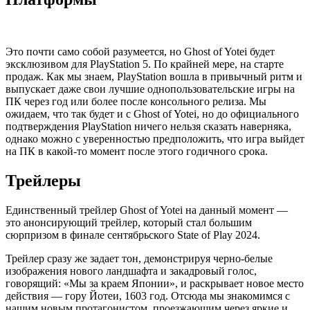
Это почти само собой разумеется, но Ghost of Yotei будет
эксклюзивом для PlayStation 5. По крайней мере, на старте
продаж. Как мы знаем, PlayStation вошла в привычный ритм и
выпускает даже свои лучшие однопользовательские игры на
ПК через год или более после консольного релиза. Мы
ожидаем, что так будет и с Ghost of Yotei, но до официального
подтверждения PlayStation ничего нельзя сказать наверняка,
однако можно с уверенностью предположить, что игра выйдет
на ПК в какой-то момент после этого годичного срока.
Трейлеры
Единственный трейлер Ghost of Yotei на данный момент —
это анонсирующий трейлер, который стал большим
сюрпризом в финале сентябрьского State of Play 2024.
Трейлер сразу же задает тон, демонстрируя черно-белые
изображения нового ландшафта и закадровый голос,
говорящий: «Мы за краем Японии», и раскрывает новое место
действия — гору Йотеи, 1603 год. Отсюда мы знакомимся с
нашим новым протагонистом, проезжающим через яркие и