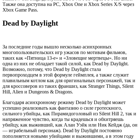
Также она доступна на PC, Xbox One и Xbox Series X/S через
Xbox Game Pass.
Dead by Daylight
За последние годы вышло несколько асинхронных
многопользовательских игр ужасов по мотивам фильмов,
таких как «Пятница 13-е» и «Зловещие мертвецы». Но ни
одна из них не обладает такой силой, как Dead by Daylight.
Возможно, потому, что Dead by Daylight стала
первопроходцем в этой формуле геймплея, а также служит
плавильным котлом как для оригинальных персонажей, так и
для кроссоверов из таких франшиз, как Stranger Things, Silent
Hill, Alien и Dungeons & Dragons.
Благодаря асинхронному режиму Dead by Daylight может
успешно реализовать как фантазию о силе гротескного,
сильного убийцы, как Пирамидоголовый из Silent Hill 2, так и
напряженное чувство, когда ты крадешься и обхитряешь
убийцу, как выживший, как Алан Уэйк или Ник Кейдж (да, он
— играбельный персонаж). Dead by Daylight постоянно
пополняется новыми убийцами и выжившими, а в этом году