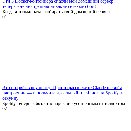
Эти 3 Docker-контейнера спасли мой домашний сервер:
теперь мне не страшны никакие сетевые сбои!
Когда я только начал собирать свой домашний сервер
0
1
Это взорвёт вашу ленту! Просто расскажите Claude о своём
настроении — и получите идеальный плейлист на Spotify за
секунду
Spotify теперь работает в паре с искусственным интеллектом
0
2