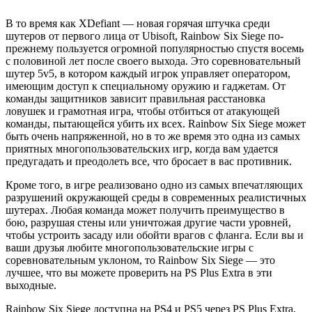
В то время как XDefiant — новая горячая штучка среди
шутеров от первого лица от Ubisoft, Rainbow Six Siege по-
прежнему пользуется огромной популярностью спустя восемь
с половиной лет после своего выхода. Это соревновательный
шутер 5v5, в котором каждый игрок управляет оператором,
имеющим доступ к специальному оружию и гаджетам. От
команды защитников зависит правильная расстановка
ловушек и грамотная игра, чтобы отбиться от атакующей
команды, пытающейся убить их всех. Rainbow Six Siege может
быть очень напряженной, но в то же время это одна из самых
приятных многопользовательских игр, когда вам удается
предугадать и преодолеть все, что бросает в вас противник.
Кроме того, в игре реализовано одно из самых впечатляющих
разрушений окружающей среды в современных реалистичных
шутерах. Любая команда может получить преимущество в
бою, разрушая стены или уничтожая другие части уровней,
чтобы устроить засаду или обойти врагов с фланга. Если вы и
ваши друзья любите многопользовательские игры с
соревновательным уклоном, то Rainbow Six Siege — это
лучшее, что вы можете проверить на PS Plus Extra в эти
выходные.
Rainbow Six Siege доступна на PS4 и PS5 через PS Plus Extra.