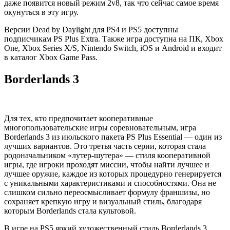
даже появится новый режим 2v8, так что сейчас самое время
окунуться в эту игру.
Версии Dead by Daylight для PS4 и PS5 доступны
подписчикам PS Plus Extra. Также игра доступна на ПК, Xbox
One, Xbox Series X/S, Nintendo Switch, iOS и Android и входит
в каталог Xbox Game Pass.
Borderlands 3
Для тех, кто предпочитает кооперативные
многопользовательские игры соревновательным, игра
Borderlands 3 из июльского пакета PS Plus Essential — один из
лучших вариантов. Это третья часть серии, которая стала
родоначальником «лутер-шутера» — стиля кооперативной
игры, где игроки проходят миссии, чтобы найти лучшее и
лучшее оружие, каждое из которых процедурно генерируется
с уникальными характеристиками и способностями. Она не
слишком сильно переосмысливает формулу франшизы, но
сохраняет крепкую игру и визуальный стиль, благодаря
которым Borderlands стала культовой.
В игре на PS5 яркий художественный стиль Borderlands 3,