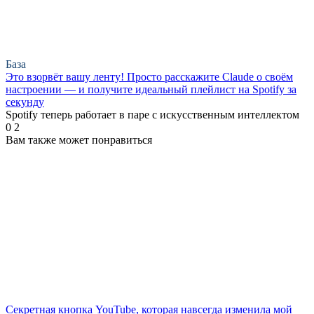
База
Это взорвёт вашу ленту! Просто расскажите Claude о своём
настроении — и получите идеальный плейлист на Spotify за
секунду
Spotify теперь работает в паре с искусственным интеллектом
0
2
Вам также может понравиться
Секретная кнопка YouTube, которая навсегда изменила мой