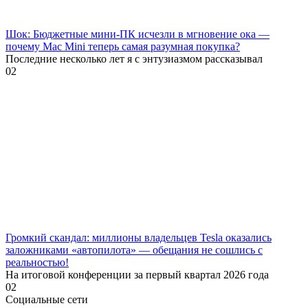
Шок: Бюджетные мини-ПК исчезли в мгновение ока —
почему Mac Mini теперь самая разумная покупка?
Последние несколько лет я с энтузиазмом рассказывал
0
2
Громкий скандал: миллионы владельцев Tesla оказались
заложниками «автопилота» — обещания не сошлись с
реальностью!
На итоговой конференции за первый квартал 2026 года
0
2
Социальные сети