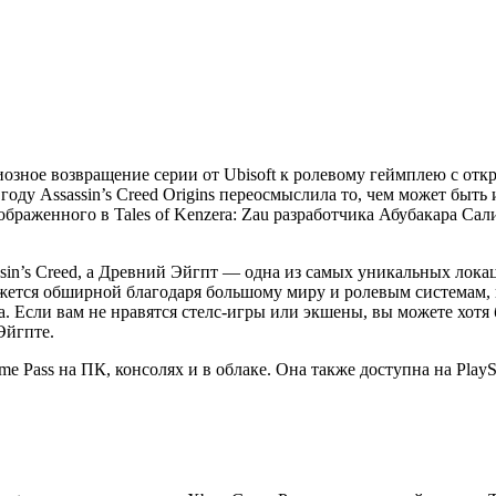
ндиозное возвращение серии от Ubisoft к ролевому геймплею с о
ду Assassin’s Creed Origins переосмыслила то, чем может быть и
браженного в Tales of Kenzera: Zau разработчика Абубакара Сал
ssin’s Creed, а Древний Эйгпт — одна из самых уникальных лок
кажется обширной благодаря большому миру и ролевым системам, и,
alla. Если вам не нравятся стелс-игры или экшены, вы можете хот
Эйгпте.
me Pass на ПК, консолях и в облаке. Она также доступна на PlaySt