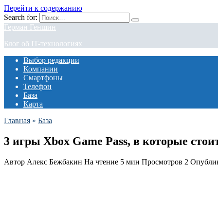
Перейти к содержанию
Search for:
Герман Геншин
Блог об IT-технологиях
Выбор редакции
Компании
Смартфоны
Телефон
База
Карта
Главная
»
База
3 игры Xbox Game Pass, в которые стоит
Автор
Алекс Бежбакин
На чтение
5 мин
Просмотров
2
Опубли