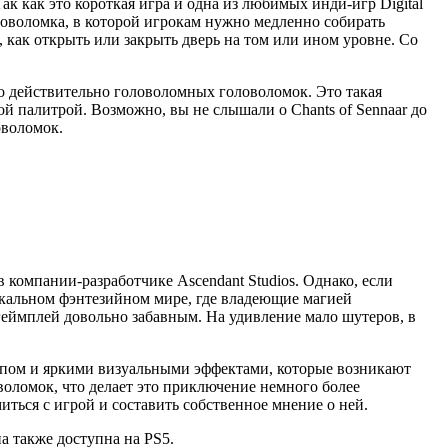
 Так как это короткая игра и одна из любимых инди-игр Digital
оловоломка, в которой игрокам нужно медленно собирать
 как открыть или закрыть дверь на том или ином уровне. Со
ько действительно головоломных головоломок. Это такая
ой палитрой. Возможно, вы не слышали о Chants of Sennaar до
оволомок.
 компании-разработчике Ascendant Studios. Однако, если
никальном фэнтезийном мире, где владеющие магией
 геймплей довольно забавным. На удивление мало шутеров, в
типом и яркими визуальными эффектами, которые возникают
ловоломок, что делает это приключение немного более
иться с игрой и составить собственное мнение о ней.
на также доступна на PS5.