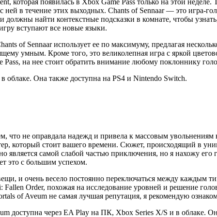
ment, которая появилась в Xbox Game Pass только на этой неделе.
 с ней в течение этих выходных. Chants of Sennaar — это игра-г
 должны найти контекстные подсказки в комнате, чтобы узнать,
 игру вступают все новые языки.
hants of Sennaar использует ее по максимуму, предлагая нескол
ящему умным. Кроме того, это великолепная игра с яркой цветов
me Pass, на нее стоит обратить внимание любому поклоннику гол
 в облаке. Она также доступна на PS4 и Nintendo Switch.
м, что не оправдала надежд и привела к массовым увольнениям в
шутер, который стоит вашего времени. Сюжет, происходящий в у
но является самой слабой частью приключения, но я нахожу его
ет это с большим успехом.
е вещи, и очень весело постоянно переключаться между каждым 
di: Fallen Order, похожая на исследование уровней и решение го
tals of Aveum не самая лучшая репутация, я рекомендую ознаком
um доступна через EA Play на ПК, Xbox Series X/S и в облаке. О