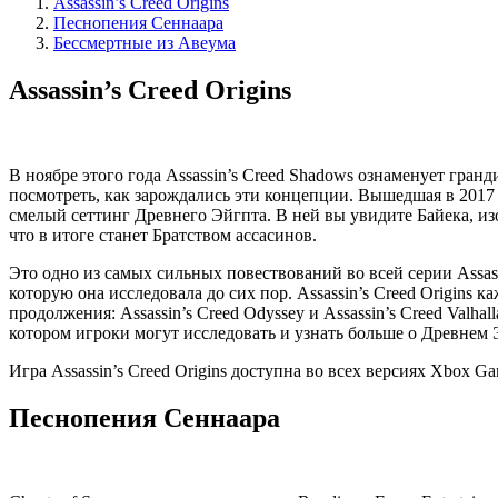
Assassin’s Creed Origins
Песнопения Сеннаара
Бессмертные из Авеума
Assassin’s Creed Origins
В ноябре этого года Assassin’s Creed Shadows ознаменует гра
посмотреть, как зарождались эти концепции. Вышедшая в 2017 го
смелый сеттинг Древнего Эйгпта. В ней вы увидите Байека, изо
что в итоге станет Братством ассасинов.
Это одно из самых сильных повествований во всей серии Assa
которую она исследовала до сих пор. Assassin’s Creed Origins 
продолжения: Assassin’s Creed Odyssey и Assassin’s Creed Valh
котором игроки могут исследовать и узнать больше о Древнем 
Игра Assassin’s Creed Origins доступна во всех версиях Xbox Ga
Песнопения Сеннаара