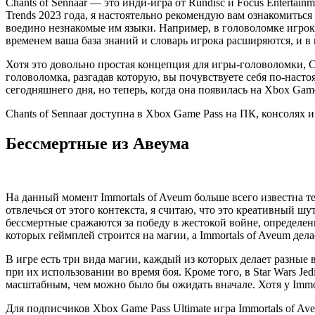
Chants of Sennaar — это инди-игра от Rundisc и Focus Entertain
Trends 2023 года, я настоятельно рекомендую вам ознакомиться
воедино незнакомые им языки. Например, в головоломке игроки
временем ваша база знаний и словарь игрока расширяются, и в
Хотя это довольно простая концепция для игры-головоломки, C
головоломка, разгадав которую, вы почувствуете себя по-насто
сегодняшнего дня, но теперь, когда она появилась на Xbox Ga
Chants of Sennaar доступна в Xbox Game Pass на ПК, консолях и
Бессмертные из Авеума
На данный момент Immortals of Aveum больше всего известна те
отвлечься от этого контекста, я считаю, что это креативный 
бессмертные сражаются за победу в жестокой войне, определен
которых геймплей строится на магии, а Immortals of Aveum дела
В игре есть три вида магии, каждый из которых делает разны
при их использовании во время боя. Кроме того, в Star Wars Je
масштабным, чем можно было бы ожидать вначале. Хотя у Immor
Для подписчиков Xbox Game Pass Ultimate игра Immortals of Ave