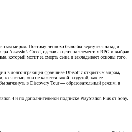
ткрытым миром. Поэтому неплохо было бы вернуться назад и
гра Assassin’s Creed, сделав акцент на элементах RPG и выбрав
има, который мстит за смерть сына и закладывает основы того,
аций в долгоиграющей франшизе Ubisoft с открытым миром,
 к счастью, она не кажется такой раздутой, как ее
я бы заглянуть в Discovery Tour — образовательный режим, в
ation 4 и по дополнительной подписке PlayStation Plus от Sony.