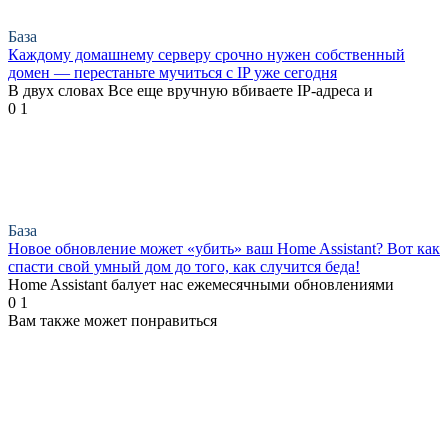
База
Каждому домашнему серверу срочно нужен собственный
домен — перестаньте мучиться с IP уже сегодня
В двух словах Все еще вручную вбиваете IP-адреса и
0
1
База
Новое обновление может «убить» ваш Home Assistant? Вот как
спасти свой умный дом до того, как случится беда!
Home Assistant балует нас ежемесячными обновлениями
0
1
Вам также может понравиться