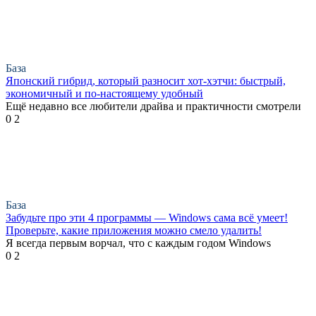
База
Японский гибрид, который разносит хот-хэтчи: быстрый,
экономичный и по-настоящему удобный
Ещё недавно все любители драйва и практичности смотрели
0
2
База
Забудьте про эти 4 программы — Windows сама всё умеет!
Проверьте, какие приложения можно смело удалить!
Я всегда первым ворчал, что с каждым годом Windows
0
2