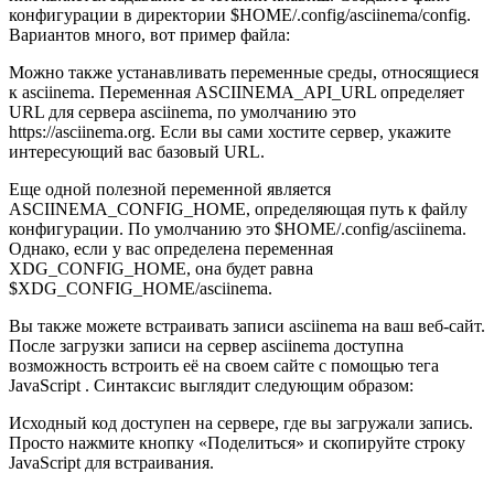
конфигурации в директории $HOME/.config/asciinema/config.
Вариантов много, вот пример файла:
Можно также устанавливать переменные среды, относящиеся
к asciinema. Переменная ASCIINEMA_API_URL определяет
URL для сервера asciinema, по умолчанию это
https://asciinema.org. Если вы сами хостите сервер, укажите
интересующий вас базовый URL.
Еще одной полезной переменной является
ASCIINEMA_CONFIG_HOME, определяющая путь к файлу
конфигурации. По умолчанию это $HOME/.config/asciinema.
Однако, если у вас определена переменная
XDG_CONFIG_HOME, она будет равна
$XDG_CONFIG_HOME/asciinema.
Вы также можете встраивать записи asciinema на ваш веб-сайт.
После загрузки записи на сервер asciinema доступна
возможность встроить её на своем сайте с помощью тега
JavaScript . Синтаксис выглядит следующим образом:
Исходный код доступен на сервере, где вы загружали запись.
Просто нажмите кнопку «Поделиться» и скопируйте строку
JavaScript для встраивания.