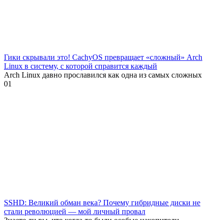
Гики скрывали это! CachyOS превращает «сложный» Arch
Linux в систему, с которой справится каждый
Arch Linux давно прославился как одна из самых сложных
0
1
SSHD: Великий обман века? Почему гибридные диски не
стали революцией — мой личный провал