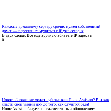
Каждому домашнему серверу срочно нужен собственный
домен — перестаньте мучиться с IP уже сегодня
В двух словах Все еще вручную вбиваете IP-адреса и
0
1
Новое обновление может «убить» ваш Home Assistant? Вот как
спасти свой умный дом до того, как случится беда!
Home Assistant балует нас ежемесячными обновлениями