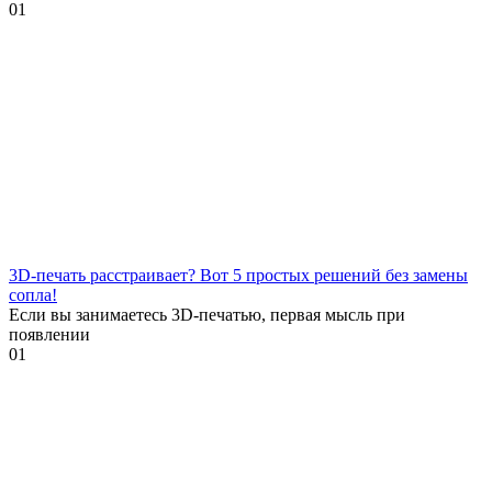
0
1
3D-печать расстраивает? Вот 5 простых решений без замены
сопла!
Если вы занимаетесь 3D-печатью, первая мысль при
появлении
0
1