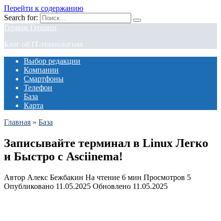
Перейти к содержанию
Search for:
Герман Геншин
Блог об IT-технологиях
Выбор редакции
Компании
Смартфоны
Телефон
База
Карта
Главная
»
База
Записывайте терминал в Linux Легко
и Быстро с Asciinema!
Автор
Алекс Бежбакин
На чтение
6 мин
Просмотров
5
Опубликовано
11.05.2025
Обновлено
11.05.2025