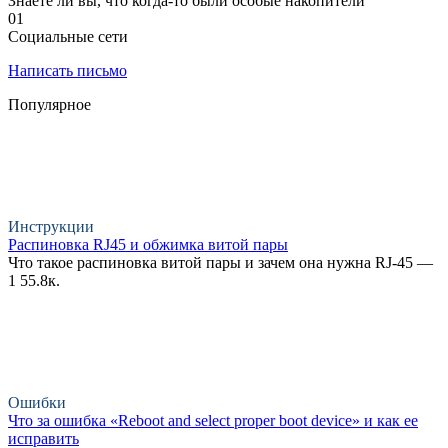
Знаете ли вы, что когда-то были особые накопители
0
1
Социальные сети
Написать письмо
Популярное
Инструкции
Распиновка RJ45 и обжимка витой пары
Что такое распиновка витой пары и зачем она нужна RJ-45 —
1
55.8к.
Ошибки
Что за ошибка «Reboot and select proper boot device» и как ее
исправить