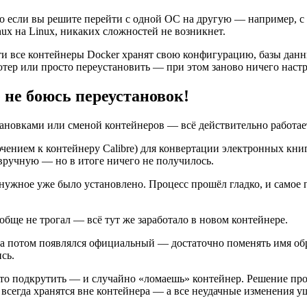
но если вы решите перейти с одной ОС на другую — например, 
ux на Linux, никаких сложностей не возникнет.
чти все контейнеры Docker хранят свою конфигурацию, базы дан
ютер или просто переустановить — при этом заново ничего настр
 не боюсь переустановок!
ановками или сменой контейнеров — всё действительно работает
чением к контейнеру Calibre) для конвертации электронных книг.
вручную — но в итоге ничего не получилось.
 нужное уже было установлено. Процесс прошёл гладко, и самое 
обще не трогал — всё тут же заработало в новом контейнере.
 а потом появлялся официальный — достаточно поменять имя обр
сь.
-то подкрутить — и случайно «ломаешь» контейнер. Решение прос
 всегда хранятся вне контейнера — а все неудачные изменения у