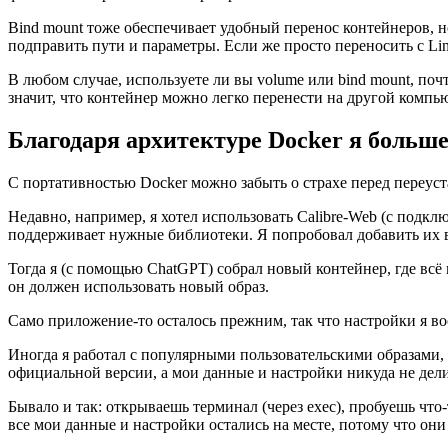
Bind mount тоже обеспечивает удобный перенос контейнеров, 
подправить пути и параметры. Если же просто переносить с Lin
В любом случае, используете ли вы volume или bind mount, по
значит, что контейнер можно легко перенести на другой компь
Благодаря архитектуре Docker я больше
С портативностью Docker можно забыть о страхе перед переуст
Недавно, например, я хотел использовать Calibre-Web (с подклю
поддерживает нужные библиотеки. Я попробовал добавить их 
Тогда я (с помощью ChatGPT) собрал новый контейнер, где всё
он должен использовать новый образ.
Само приложение-то осталось прежним, так что настройки я во
Иногда я работал с популярными пользовательскими образами,
официальной версии, а мои данные и настройки никуда не дели
Бывало и так: открываешь терминал (через exec), пробуешь что
все мои данные и настройки остались на месте, потому что они