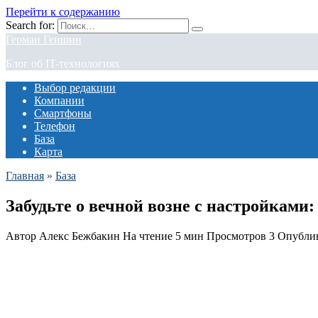
Перейти к содержанию
Search for:
Герман Геншин
Блог об IT-технологиях
Выбор редакции
Компании
Смартфоны
Телефон
База
Карта
Главная
»
База
Забудьте о вечной возне с настройками:
Автор
Алекс Бежбакин
На чтение
5 мин
Просмотров
3
Опубли