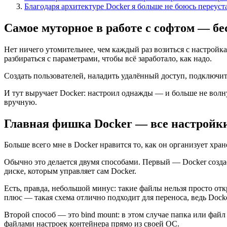
Благодаря архитектуре Docker я больше не боюсь переуст
Самое муторное в работе с софтом — б
Нет ничего утомительнее, чем каждый раз возиться с настройк
разбираться с параметрами, чтобы всё заработало, как надо.
Создать пользователей, наладить удалённый доступ, подключит
И тут выручает Docker: настроил однажды — и больше не волнуе
вручную.
Главная фишка Docker — все настройк
Больше всего мне в Docker нравится то, как он организует хра
Обычно это делается двумя способами. Первый — Docker создае
диске, которым управляет сам Docker.
Есть, правда, небольшой минус: такие файлы нельзя просто отк
плюс — такая схема отлично подходит для переноса, ведь Docke
Второй способ — это bind mount: в этом случае папка или файл
файлами настроек контейнера прямо из своей ОС.