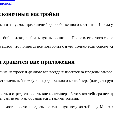
ановок!
есконечные настройки
ами и запуском приложений для собственного хостинга. Иногда у
ь библиотеки, выбрать нужные опции… После всего этого совсем
шься, что придётся всё повторять с нуля. Только если совсем у
и хранятся вне приложения
нение настроек и файлов: всё всегда выносится за пределы самог
т отдельный том (volume) для каждого контейнера (или для гру
рыть и отредактировать вне контейнера. Зато у контейнера нет пр
r сам знает, как обращаться с такими томами.
 на хосте просто «подвязывается» к нужному контейнеру. Мне это