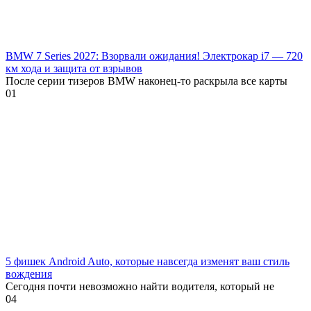
BMW 7 Series 2027: Взорвали ожидания! Электрокар i7 — 720
км хода и защита от взрывов
После серии тизеров BMW наконец-то раскрыла все карты
0
1
5 фишек Android Auto, которые навсегда изменят ваш стиль
вождения
Сегодня почти невозможно найти водителя, который не
0
4