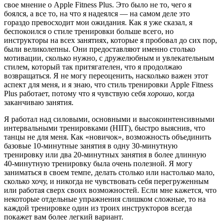
свое мнение о Apple Fitness Plus. Это было не то, чего я
боялся, а все то, на что я надеялся — на самом деле это
гораздо превосходит мои ожидания. Как я уже сказал, я
беспокоился о стиле тренировки больше всего, но
инструкторы на всех занятиях, которые я пробовал до сих пор,
были великолепны. Они предоставляют именно столько
мотивации, сколько нужно, с дружелюбным и увлекательным
стилем, который так притягателен, что я продолжаю
возвращаться. Я не могу переоценить, насколько важен этот
аспект для меня, и я знаю, что стиль тренировки Apple Fitness
Plus работает, потому что я чувствую себя
хорошо
, когда
заканчиваю занятия.
Я работал над силовыми, основными и высокоинтенсивными
интервальными тренировками (HIIT), быстро выяснив, что
танцы не для меня. Как «новичок», возможность объединить
базовые 10-минутные занятия в одну 30-минутную
тренировку или два 20-минутных занятия в более длинную
40-минутную тренировку была очень полезной. Я могу
заниматься в своем темпе, делать столько или настолько мало,
сколько хочу, и никогда не чувствовать себя перегруженным
или работая сверх своих возможностей. Если мне кажется, что
некоторые отдельные упражнения слишком сложные, то на
каждой тренировке один из троих инструкторов всегда
покажет вам более легкий вариант.