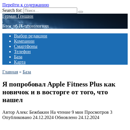
Перейти к содержанию
Search for:
Герман Геншин
Блог об IT-технологиях
Выбор редакции
Компании
Смартфоны
Телефон
База
Карта
Главная
»
База
Я попробовал Apple Fitness Plus как
новичок и в восторге от того, что
нашел
Автор
Алекс Бежбакин
На чтение
9 мин
Просмотров
3
Опубликовано
24.12.2024
Обновлено
24.12.2024