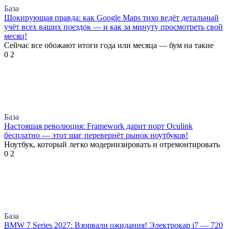
База
Шокирующая правда: как Google Maps тихо ведёт детальный
учёт всех ваших поездок — и как за минуту просмотреть свой
месяц!
Сейчас все обожают итоги года или месяца — бум на такие
0
2
База
Настоящая революция: Framework дарит порт Oculink
бесплатно — этот шаг перевернёт рынок ноутбуков!
Ноутбук, который легко модернизировать и отремонтировать
0
2
База
BMW 7 Series 2027: Взорвали ожидания! Электрокар i7 — 720