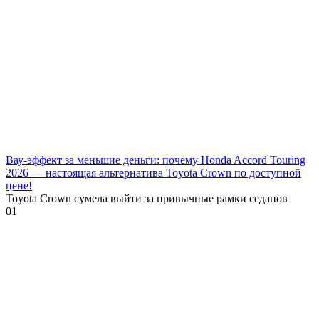
Вау-эффект за меньшие деньги: почему Honda Accord Touring
2026 — настоящая альтернатива Toyota Crown по доступной
цене!
Toyota Crown сумела выйти за привычные рамки седанов
0
1