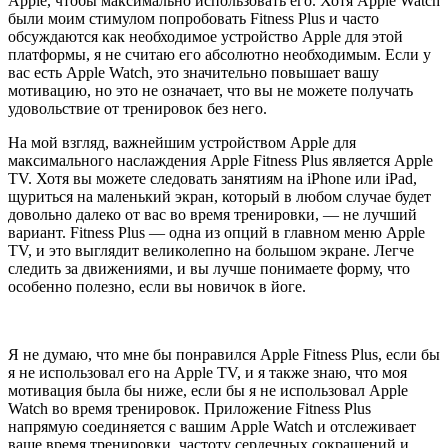
Apple, чтобы максимально использовать его. Хотя Apple Watch
были моим стимулом попробовать Fitness Plus и часто
обсуждаются как необходимое устройство Apple для этой
платформы, я не считаю его абсолютно необходимым. Если у
вас есть Apple Watch, это значительно повышает вашу
мотивацию, но это не означает, что вы не можете получать
удовольствие от тренировок без него.
На мой взгляд, важнейшим устройством Apple для
максимального наслаждения Apple Fitness Plus является Apple
TV. Хотя вы можете следовать занятиям на iPhone или iPad,
щуриться на маленький экран, который в любом случае будет
довольно далеко от вас во время тренировки, — не лучший
вариант. Fitness Plus — одна из опций в главном меню Apple
TV, и это выглядит великолепно на большом экране. Легче
следить за движениями, и вы лучше понимаете форму, что
особенно полезно, если вы новичок в йоге.
Я не думаю, что мне бы понравился Apple Fitness Plus, если бы
я не использовал его на Apple TV, и я также знаю, что моя
мотивация была бы ниже, если бы я не использовал Apple
Watch во время тренировок. Приложение Fitness Plus
напрямую соединяется с вашим Apple Watch и отслеживает
ваше время тренировки, частоту сердечных сокращений и