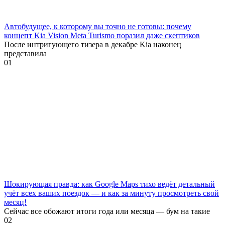
Автобудущее, к которому вы точно не готовы: почему
концепт Kia Vision Meta Turismo поразил даже скептиков
После интригующего тизера в декабре Kia наконец
представила
0
1
Шокирующая правда: как Google Maps тихо ведёт детальный
учёт всех ваших поездок — и как за минуту просмотреть свой
месяц!
Сейчас все обожают итоги года или месяца — бум на такие
0
2