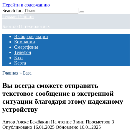
Перейти к содержанию
Search for:
Герман Геншин
Блог об IT-технологиях
Выбор редакции
Компании
Смартфоны
Телефон
База
Карта
Главная
»
База
Вы всегда сможете отправить
текстовое сообщение в экстренной
ситуации благодаря этому надежному
устройству
Автор
Алекс Бежбакин
На чтение
3 мин
Просмотров
3
Опубликовано
16.01.2025
Обновлено
16.01.2025