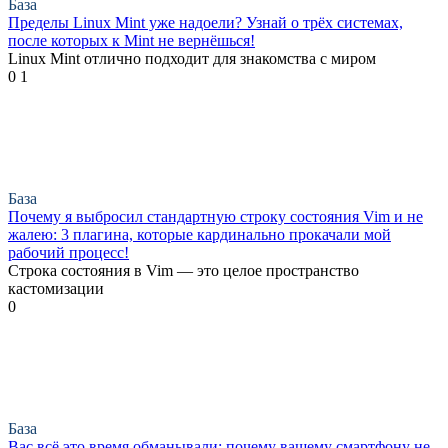
База
Пределы Linux Mint уже надоели? Узнай о трёх системах,
после которых к Mint не вернёшься!
Linux Mint отлично подходит для знакомства с миром
0
1
База
Почему я выбросил стандартную строку состояния Vim и не
жалею: 3 плагина, которые кардинально прокачали мой
рабочий процесс!
Строка состояния в Vim — это целое пространство
кастомизации
0
База
Вас всё это время обманывали: почему вашему смартфону не