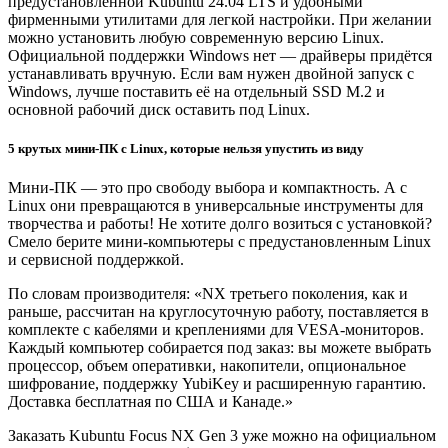
предустановленной Kubuntu 24.04 LTS и удобными
фирменными утилитами для легкой настройки. При желании
можно установить любую современную версию Linux.
Официальной поддержки Windows нет — драйверы придётся
устанавливать вручную. Если вам нужен двойной запуск с
Windows, лучше поставить её на отдельный SSD M.2 и
основной рабочий диск оставить под Linux.
5 крутых мини-ПК с Linux, которые нельзя упустить из виду
Мини-ПК — это про свободу выбора и компактность. А с
Linux они превращаются в универсальные инструменты для
творчества и работы! Не хотите долго возиться с установкой?
Смело берите мини-компьютеры с предустановленным Linux
и сервисной поддержкой.
По словам производителя: «NX третьего поколения, как и
раньше, рассчитан на круглосуточную работу, поставляется в
комплекте с кабелями и креплениями для VESA-мониторов.
Каждый компьютер собирается под заказ: вы можете выбрать
процессор, объем оперативки, накопители, опциональное
шифрование, поддержку YubiKey и расширенную гарантию.
Доставка бесплатная по США и Канаде.»
Заказать Kubuntu Focus NX Gen 3 уже можно на официальном