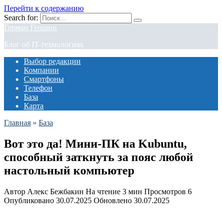
Перейти к содержанию
Search for:
Герман Геншин
Блог об IT-технологиях
Выбор редакции
Компании
Смартфоны
Телефон
База
Карта
Главная
»
База
Вот это да! Мини-ПК на Kubuntu,
способный заткнуть за пояс любой
настольный компьютер
Автор
Алекс Бежбакин
На чтение
3 мин
Просмотров
6
Опубликовано
30.07.2025
Обновлено
30.07.2025