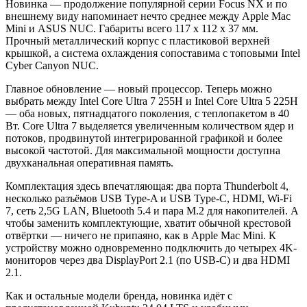
Новинка — продолжение популярной серии Focus NX и по
внешнему виду напоминает нечто среднее между Apple Mac
Mini и ASUS NUC. Габариты всего 117 x 112 x 37 мм.
Прочный металлический корпус с пластиковой верхней
крышкой, а система охлаждения сопоставима с топовыми Intel
Cyber Canyon NUC.
Главное обновление — новый процессор. Теперь можно
выбрать между Intel Core Ultra 7 255H и Intel Core Ultra 5 225H
— оба новых, пятнадцатого поколения, с теплопакетом в 40
Вт. Core Ultra 7 выделяется увеличенным количеством ядер и
потоков, продвинутой интегрированной графикой и более
высокой частотой. Для максимальной мощности доступна
двухканальная оперативная память.
Комплектация здесь впечатляющая: два порта Thunderbolt 4,
несколько разъёмов USB Type-A и USB Type-C, HDMI, Wi-Fi
7, сеть 2,5G LAN, Bluetooth 5.4 и пара M.2 для накопителей. А
чтобы заменить комплектующие, хватит обычной крестовой
отвёртки — ничего не припаяно, как в Apple Mac Mini. К
устройству можно одновременно подключить до четырех 4K-
мониторов через два DisplayPort 2.1 (по USB-C) и два HDMI
2.1.
Как и остальные модели бренда, новинка идёт с