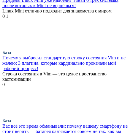
Пределы Linux Mint уже надоели? Узнай о трёх системах,
после которых к Mint не вернёшься!
Linux Mint отлично подходит для знакомства с миром
0
1
База
Почему я выбросил стандартную строку состояния Vim и не
жалею: 3 плагина, которые кардинально прокачали мой
рабочий процесс!
Строка состояния в Vim — это целое пространство
кастомизации
0
База
Вас всё это время обманывали: почему вашему смартфону не
стоит верить — батарея разряжается совсем не так, как вы