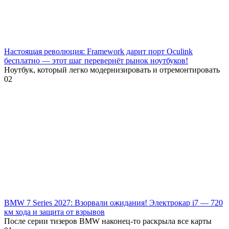
Настоящая революция: Framework дарит порт Oculink
бесплатно — этот шаг перевернёт рынок ноутбуков!
Ноутбук, который легко модернизировать и отремонтировать
0
2
BMW 7 Series 2027: Взорвали ожидания! Электрокар i7 — 720
км хода и защита от взрывов
После серии тизеров BMW наконец-то раскрыла все карты