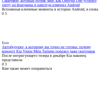
Смартфон, который потряс мир: как OnePlus One устроил
охоту на флагманы и навсегда изменил Android
Вспоминая ключевые моменты в истории Android, я снова
0
3
База
Автобудущее, к которому вы точно не готовы: почему
концепт Kia Vision Meta Turismo поразил даже скептиков
После интригующего тизера в декабре Kia наконец
представила
0
3
Вам также может понравиться