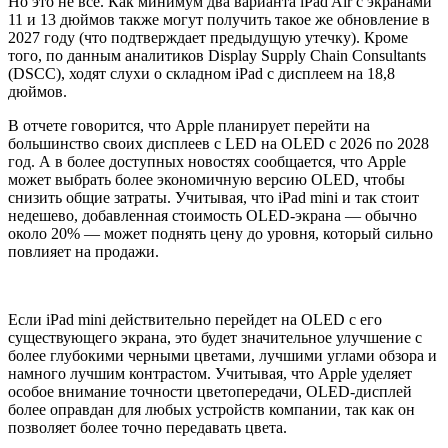
Но это не все. Как минимум два варианта iPad Air с экранами
11 и 13 дюймов также могут получить такое же обновление в
2027 году (что подтверждает предыдущую утечку). Кроме
того, по данным аналитиков Display Supply Chain Consultants
(DSCC), ходят слухи о складном iPad с дисплеем на 18,8
дюймов.
В отчете говорится, что Apple планирует перейти на
большинство своих дисплеев с LED на OLED с 2026 по 2028
год. А в более доступных новостях сообщается, что Apple
может выбрать более экономичную версию OLED, чтобы
снизить общие затраты. Учитывая, что iPad mini и так стоит
недешево, добавленная стоимость OLED-экрана — обычно
около 20% — может поднять цену до уровня, который сильно
повлияет на продажи.
Если iPad mini действительно перейдет на OLED с его
существующего экрана, это будет значительное улучшение с
более глубокими черными цветами, лучшими углами обзора и
намного лучшим контрастом. Учитывая, что Apple уделяет
особое внимание точности цветопередачи, OLED-дисплей
более оправдан для любых устройств компании, так как он
позволяет более точно передавать цвета.