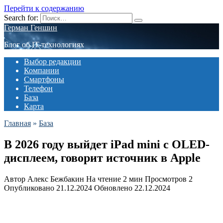
Перейти к содержанию
Search for:
Герман Геншин
Блог об IT-технологиях
Выбор редакции
Компании
Смартфоны
Телефон
База
Карта
Главная
»
База
В 2026 году выйдет iPad mini с OLED-
дисплеем, говорит источник в Apple
Автор
Алекс Бежбакин
На чтение
2 мин
Просмотров
2
Опубликовано
21.12.2024
Обновлено
22.12.2024