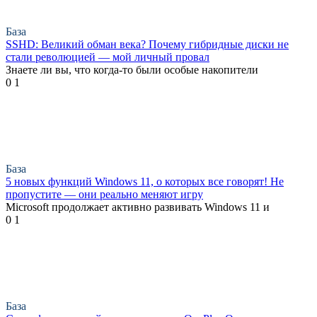
База
SSHD: Великий обман века? Почему гибридные диски не
стали революцией — мой личный провал
Знаете ли вы, что когда-то были особые накопители
0
1
База
5 новых функций Windows 11, о которых все говорят! Не
пропустите — они реально меняют игру
Microsoft продолжает активно развивать Windows 11 и
0
1
База