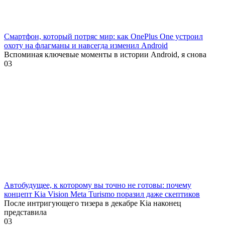
Смартфон, который потряс мир: как OnePlus One устроил
охоту на флагманы и навсегда изменил Android
Вспоминая ключевые моменты в истории Android, я снова
0
3
Автобудущее, к которому вы точно не готовы: почему
концепт Kia Vision Meta Turismo поразил даже скептиков
После интригующего тизера в декабре Kia наконец
представила
0
3