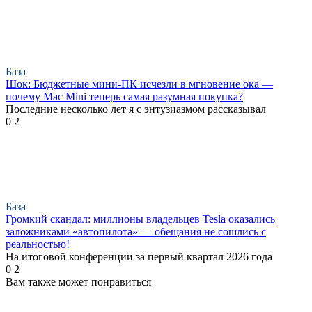
База
Шок: Бюджетные мини-ПК исчезли в мгновение ока —
почему Mac Mini теперь самая разумная покупка?
Последние несколько лет я с энтузиазмом рассказывал
0
2
База
Громкий скандал: миллионы владельцев Tesla оказались
заложниками «автопилота» — обещания не сошлись с
реальностью!
На итоговой конференции за первый квартал 2026 года
0
2
Вам также может понравиться