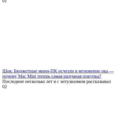
0
1
Шок: Бюджетные мини-ПК исчезли в мгновение ока —
почему Mac Mini теперь самая разумная покупка?
Последние несколько лет я с энтузиазмом рассказывал
0
2