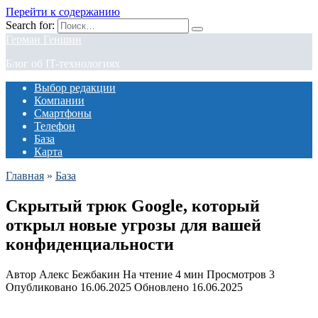
Перейти к содержанию
Search for:
Герман Геншин
Блог об IT-технологиях
Выбор редакции
Компании
Смартфоны
Телефон
База
Карта
Главная
»
База
Скрытый трюк Google, который
открыл новые угрозы для вашей
конфиденциальности
Автор
Алекс Бежбакин
На чтение
4 мин
Просмотров
3
Опубликовано
16.06.2025
Обновлено
16.06.2025