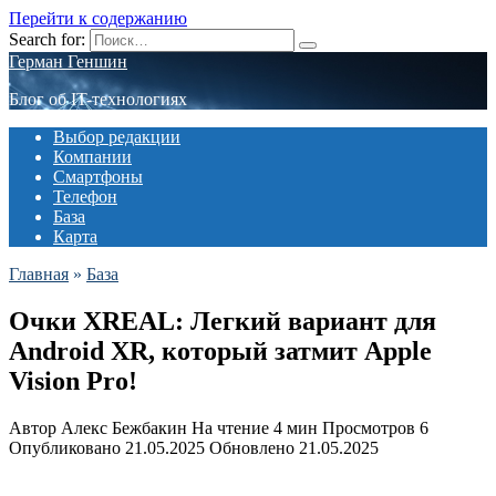
Перейти к содержанию
Search for:
Герман Геншин
Блог об IT-технологиях
Выбор редакции
Компании
Смартфоны
Телефон
База
Карта
Главная
»
База
Очки XREAL: Легкий вариант для
Android XR, который затмит Apple
Vision Pro!
Автор
Алекс Бежбакин
На чтение
4 мин
Просмотров
6
Опубликовано
21.05.2025
Обновлено
21.05.2025