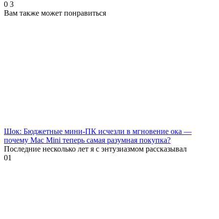
0
3
Вам также может понравиться
Шок: Бюджетные мини-ПК исчезли в мгновение ока —
почему Mac Mini теперь самая разумная покупка?
Последние несколько лет я с энтузиазмом рассказывал
0
1