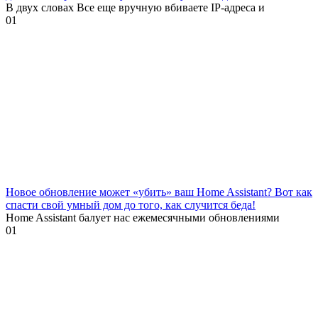
В двух словах Все еще вручную вбиваете IP-адреса и
0
1
Новое обновление может «убить» ваш Home Assistant? Вот как
спасти свой умный дом до того, как случится беда!
Home Assistant балует нас ежемесячными обновлениями
0
1