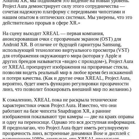
Android XR, мы поднимаем это видение на новый уровень.
Project Aura демонстрирует силу этого сотрудничества —
сочетая надежную платформу с передовыми чипсетами и
нашим опытом в оптических системах. Мы уверены, что это
действительно прорыв в сфере XR.»
На сцену выходит XREAL — первая компания,
анонсировавшая очки с прозрачным экраном (OST) для
Android XR. В отличие от будущей гарнитуры Samsung,
использующей технологию виртуального просмотра (VST)
для отображения окружающего мира (которая у Apple и
других брендов называется «видео с проходом»), Project Aura
от XREAL проецирует изображения на прозрачные стекла,
позволяя видеть реальный мир в любое время без искажений
и потери качества. (Как и другие очки XREAL, Project Aura,
вероятно, будет иметь функцию регулировки прозрачности
линз, что позволит блокировать внешний мир по желанию.)
К сожалению, XREAL пока не раскрыла технические
характеристики очков Project Aura. Известно, что они
работают на базе чипсета Snapdragon XR, а ранние
изображения показывают три камеры — две на краях оправы
и одну на переносице. Однако это вся доступная информация.
Я предполагаю, что Project Aura будет иметь регулируемую
прозрачность линз, встроенные динамики Bose и дисплей с
разрешением 1080p, учитывая, что XREAL предлагает