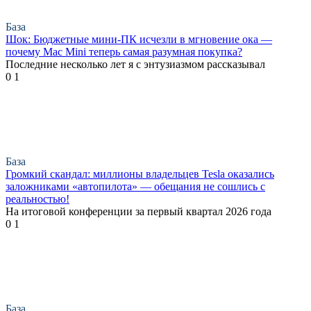
База
Шок: Бюджетные мини-ПК исчезли в мгновение ока —
почему Mac Mini теперь самая разумная покупка?
Последние несколько лет я с энтузиазмом рассказывал
0
1
База
Громкий скандал: миллионы владельцев Tesla оказались
заложниками «автопилота» — обещания не сошлись с
реальностью!
На итоговой конференции за первый квартал 2026 года
0
1
База