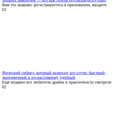
лишних заморочек — вот как теперь подтверждать e-mail!
Вам это знакомо: регистрируетесь в приложении, вводите
0
2
Японский гибрид, который разносит хот-хэтчи: быстрый,
экономичный и по-настоящему удобный
Ещё недавно все любители драйва и практичности смотрели
0
2