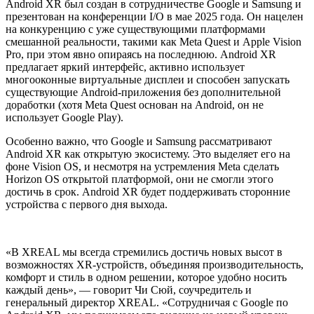
Android XR был создан в сотрудничестве Google и Samsung и
презентован на конференции I/O в мае 2025 года. Он нацелен
на конкуренцию с уже существующими платформами
смешанной реальности, такими как Meta Quest и Apple Vision
Pro, при этом явно опираясь на последнюю. Android XR
предлагает яркий интерфейс, активно использует
многооконные виртуальные дисплеи и способен запускать
существующие Android-приложения без дополнительной
доработки (хотя Meta Quest основан на Android, он не
использует Google Play).
Особенно важно, что Google и Samsung рассматривают
Android XR как открытую экосистему. Это выделяет его на
фоне Vision OS, и несмотря на устремления Meta сделать
Horizon OS открытой платформой, они не смогли этого
достичь в срок. Android XR будет поддерживать сторонние
устройства с первого дня выхода.
«В XREAL мы всегда стремились достичь новых высот в
возможностях XR-устройств, объединяя производительность,
комфорт и стиль в одном решении, которое удобно носить
каждый день», — говорит Чи Сюй, соучредитель и
генеральный директор XREAL. «Сотрудничая с Google по