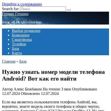
Перейти к содержанию
Search for:
Герман Геншин
Блог об IT-технологиях
Выбор редакции
Компании
Смартфоны
Телефон
База
Карта
Главная
»
База
Нужно узнать номер модели телефона
Android? Вот как его найти
Автор
Алекс Бежбакин
На чтение
3 мин
Опубликовано
12.07.2024
Обновлено
12.07.2024
Если вы являетесь пользователем телефона Android, вы,
вероятно, знаете модель своего телефона в общих чертах,
например, Samsung Galaxy S24 Ultra или OnePlus 12. Но что,