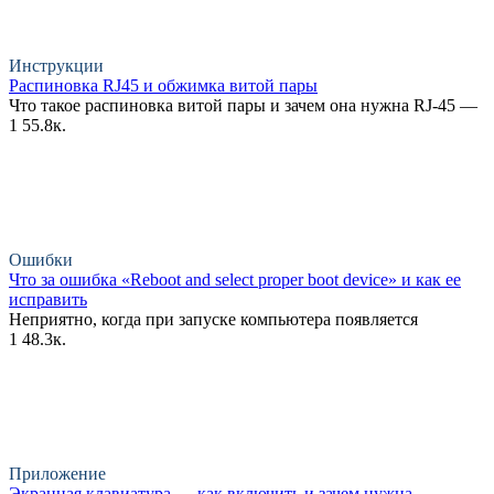
Инструкции
Распиновка RJ45 и обжимка витой пары
Что такое распиновка витой пары и зачем она нужна RJ-45 —
1
55.8к.
Ошибки
Что за ошибка «Reboot and select proper boot device» и как ее
исправить
Неприятно, когда при запуске компьютера появляется
1
48.3к.
Приложение
Экранная клавиатура — как включить и зачем нужна