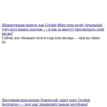
Шокирующая правда: как Google Maps тихо ведёт детальный
учёт всех ваших поездок — и как за минуту просмотреть свой
месяц!
Сейчас все обожают итоги года или месяца — бум на такие
0
2
Настоящая революция: Framework дарит порт Oculink
бесплатно — этот шаг перевернёт рынок ноутбуков!