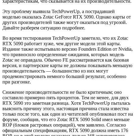
характеристикам, что сказывается на их производительности.
Эту проблему выявила TechPowerUp, а пострадавшей
моделью оказалась Zotac GeForce RTX 5090. Однако карты от
других производителей также могут оказаться под угрозой.
Давайте разберем ситуацию подробнее.
Во время тестирования TechPowerUp заметило, что их Zotac
RTX 5090 работает хуже, чем другие модели этой карты.
Издание также испытывало версию Founders Edition от Nvidia,
что привносило определенные ожидания, которых модель
Zotac не оправдала. Обычно FE рассматривается как базовая
версия, и партнерские карты не должны показывать меньшую
производительность — большинство из них могут
продемонстрировать немного больший результат, особенно
при разгонке.
Снижение производительности не было критичным; оно
составило примерно пять процентов. Тем не менее, для двух
RTX 5090 это заметная разница. Хотя TechPowerUp пыталась
выяснить причину этого, настоящая причина стала известна
только после того, как один из читателей опубликовал пост на
форуме, сообщив, что его Zotac RTX 5090 Solid имел меньше
ROP (блоков растровых операций), чем заявлено. Согласно
официальным спецификациям, RTX 5090 должна иметь 176
ROP, но в этой модели оказалось только 168 активировано,