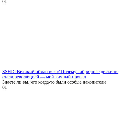
0
1
SSHD: Великий обман века? Почему гибридные диски не
стали революцией — мой личный провал
Знаете ли вы, что когда-то были особые накопители
0
1