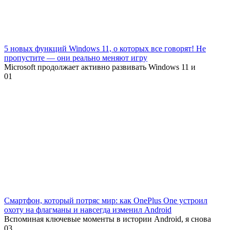
5 новых функций Windows 11, о которых все говорят! Не
пропустите — они реально меняют игру
Microsoft продолжает активно развивать Windows 11 и
0
1
Смартфон, который потряс мир: как OnePlus One устроил
охоту на флагманы и навсегда изменил Android
Вспоминая ключевые моменты в истории Android, я снова
0
3