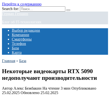
Перейти к содержанию
Search for:
Герман Геншин
Блог об IT-технологиях
Выбор редакции
Компании
Смартфоны
Телефон
База
Карта
Главная
»
База
Некоторые видеокарты RTX 5090
недополучают производительности
Автор
Алекс Бежбакин
На чтение
3 мин
Опубликовано
25.02.2025
Обновлено
25.02.2025