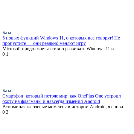
База
5 новых функций Windows 11, о которых все говорят! Не
пропустите — они реально меняют игру
Microsoft продолжает активно развивать Windows 11 и
0
1
База
Смартфон, который потряс мир: как OnePlus One устроил
охоту на флагманы и навсегда изменил Android
Вспоминая ключевые моменты в истории Android, я снова
0
3