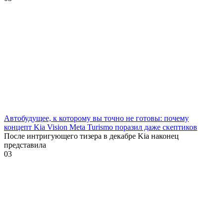
Автобудущее, к которому вы точно не готовы: почему
концепт Kia Vision Meta Turismo поразил даже скептиков
После интригующего тизера в декабре Kia наконец
представила
0
3