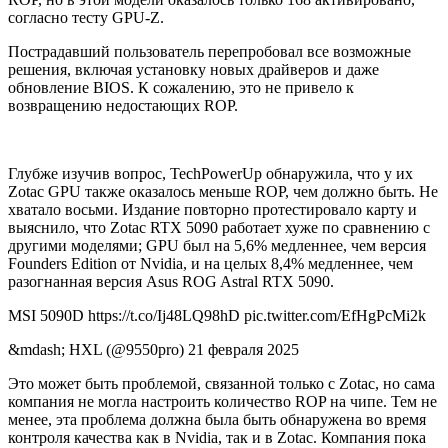
согласно тесту GPU-Z.
Пострадавший пользователь перепробовал все возможные
решения, включая установку новых драйверов и даже
обновление BIOS. К сожалению, это не привело к
возвращению недостающих ROP.
Глубже изучив вопрос, TechPowerUp обнаружила, что у их
Zotac GPU также оказалось меньше ROP, чем должно быть. Не
хватало восьми. Издание повторно протестировало карту и
выяснило, что Zotac RTX 5090 работает хуже по сравнению с
другими моделями; GPU был на 5,6% медленнее, чем версия
Founders Edition от Nvidia, и на целых 8,4% медленнее, чем
разогнанная версия Asus ROG Astral RTX 5090.
MSI 5090D https://t.co/Ij48LQ98hD pic.twitter.com/EfHgPcMi2k
&mdash; HXL (@9550pro) 21 февраля 2025
Это может быть проблемой, связанной только с Zotac, но сама
компания не могла настроить количество ROP на чипе. Тем не
менее, эта проблема должна была быть обнаружена во время
контроля качества как в Nvidia, так и в Zotac. Компания пока