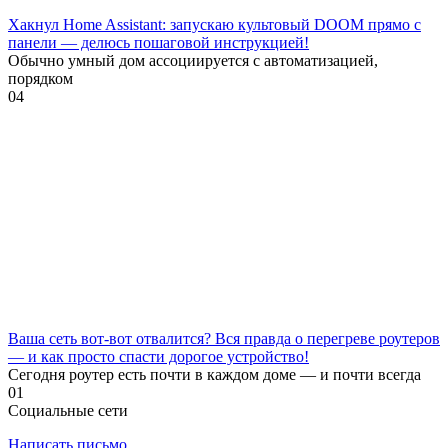
Хакнул Home Assistant: запускаю культовый DOOM прямо с
панели — делюсь пошаговой инструкцией!
Обычно умный дом ассоциируется с автоматизацией,
порядком
0
4
Ваша сеть вот-вот отвалится? Вся правда о перегреве роутеров
— и как просто спасти дорогое устройство!
Сегодня роутер есть почти в каждом доме — и почти всегда
0
1
Социальные сети
Написать письмо