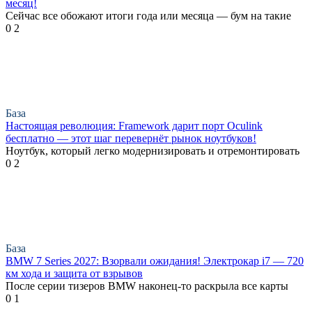
месяц!
Сейчас все обожают итоги года или месяца — бум на такие
0
2
База
Настоящая революция: Framework дарит порт Oculink
бесплатно — этот шаг перевернёт рынок ноутбуков!
Ноутбук, который легко модернизировать и отремонтировать
0
2
База
BMW 7 Series 2027: Взорвали ожидания! Электрокар i7 — 720
км хода и защита от взрывов
После серии тизеров BMW наконец-то раскрыла все карты
0
1