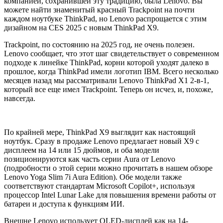
компанией, сохранившей эту традицию, была Lenovo. Вы
можете найти знаменитый красный Trackpoint на почти
каждом ноутбуке ThinkPad, но Lenovo распрощается с этим
дизайном на CES 2025 с новым ThinkPad X9.
Trackpoint, по состоянию на 2025 год, не очень полезен.
Lenovo сообщает, что этот шаг свидетельствует о современном
подходе к линейке ThinkPad, корни которой уходят далеко в
прошлое, когда ThinkPad имели логотип IBM. Всего несколько
месяцев назад мы рассматривали Lenovo ThinkPad X1 2-в-1,
который все еще имел Trackpoint. Теперь он исчез, и, похоже,
навсегда.
По крайней мере, ThinkPad X9 выглядит как настоящий
ноутбук. Сразу в продаже Lenovo предлагает новый X9 с
дисплеем на 14 или 15 дюймов, и оба модели
позиционируются как часть серии Aura от Lenovo
(подробности о этой серии можно прочитать в нашем обзоре
Lenovo Yoga Slim 7i Aura Edition). Обе модели также
соответствуют стандартам Microsoft Copilot+, используя
процессор Intel Lunar Lake для повышения времени работы от
батареи и доступа к функциям ИИ.
Внешне Lenovo использует OLED-дисплей как на 14-