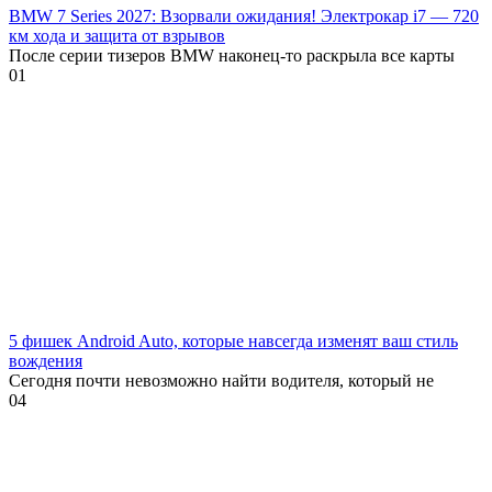
BMW 7 Series 2027: Взорвали ожидания! Электрокар i7 — 720
км хода и защита от взрывов
После серии тизеров BMW наконец-то раскрыла все карты
0
1
5 фишек Android Auto, которые навсегда изменят ваш стиль
вождения
Сегодня почти невозможно найти водителя, который не
0
4