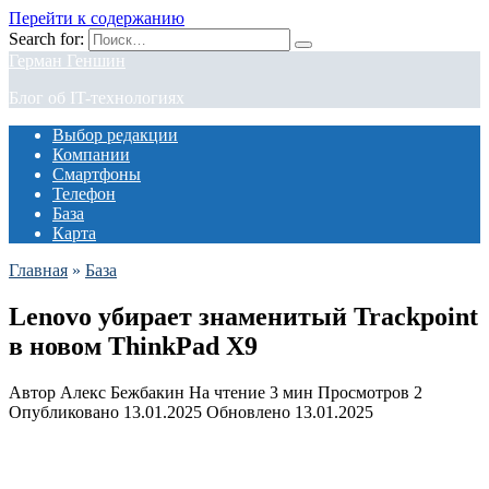
Перейти к содержанию
Search for:
Герман Геншин
Блог об IT-технологиях
Выбор редакции
Компании
Смартфоны
Телефон
База
Карта
Главная
»
База
Lenovo убирает знаменитый Trackpoint
в новом ThinkPad X9
Автор
Алекс Бежбакин
На чтение
3 мин
Просмотров
2
Опубликовано
13.01.2025
Обновлено
13.01.2025