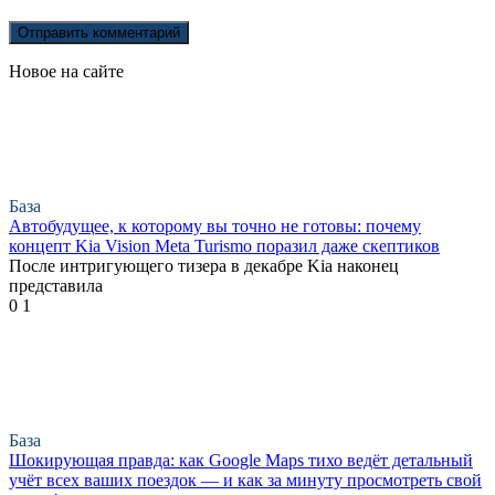
Новое на сайте
База
Автобудущее, к которому вы точно не готовы: почему
концепт Kia Vision Meta Turismo поразил даже скептиков
После интригующего тизера в декабре Kia наконец
представила
0
1
База
Шокирующая правда: как Google Maps тихо ведёт детальный
учёт всех ваших поездок — и как за минуту просмотреть свой