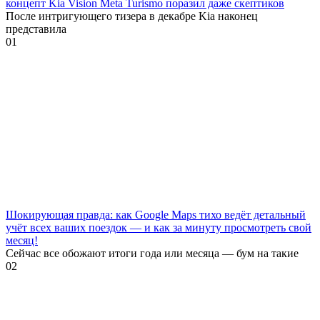
концепт Kia Vision Meta Turismo поразил даже скептиков
После интригующего тизера в декабре Kia наконец
представила
0
1
Шокирующая правда: как Google Maps тихо ведёт детальный
учёт всех ваших поездок — и как за минуту просмотреть свой
месяц!
Сейчас все обожают итоги года или месяца — бум на такие
0
2