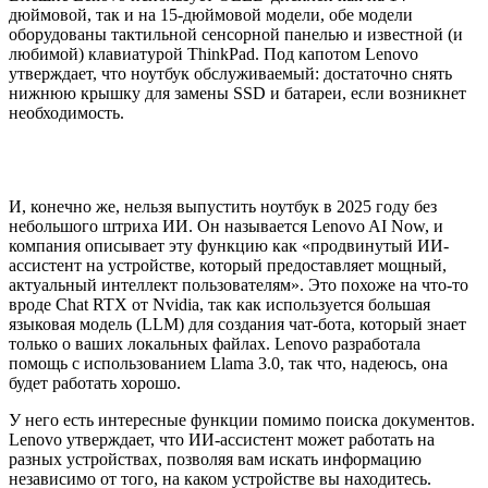
дюймовой, так и на 15-дюймовой модели, обе модели
оборудованы тактильной сенсорной панелью и известной (и
любимой) клавиатурой ThinkPad. Под капотом Lenovo
утверждает, что ноутбук обслуживаемый: достаточно снять
нижнюю крышку для замены SSD и батареи, если возникнет
необходимость.
И, конечно же, нельзя выпустить ноутбук в 2025 году без
небольшого штриха ИИ. Он называется Lenovo AI Now, и
компания описывает эту функцию как «продвинутый ИИ-
ассистент на устройстве, который предоставляет мощный,
актуальный интеллект пользователям». Это похоже на что-то
вроде Chat RTX от Nvidia, так как используется большая
языковая модель (LLM) для создания чат-бота, который знает
только о ваших локальных файлах. Lenovo разработала
помощь с использованием Llama 3.0, так что, надеюсь, она
будет работать хорошо.
У него есть интересные функции помимо поиска документов.
Lenovo утверждает, что ИИ-ассистент может работать на
разных устройствах, позволяя вам искать информацию
независимо от того, на каком устройстве вы находитесь.