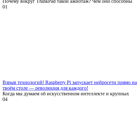
Почему вокруг ThinkPad такой ажиотаж? Чем они способны
0
1
Взрыв технологий! Raspberry Pi запускает нейросети прямо на
твоём столе — революция для каждого!
Когда мы думаем об искусственном интеллекте и крупных
0
4