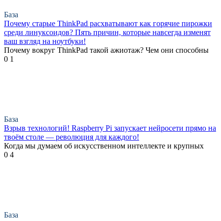
База
Почему старые ThinkPad расхватывают как горячие пирожки
среди линуксоидов? Пять причин, которые навсегда изменят
ваш взгляд на ноутбуки!
Почему вокруг ThinkPad такой ажиотаж? Чем они способны
0
1
База
Взрыв технологий! Raspberry Pi запускает нейросети прямо на
твоём столе — революция для каждого!
Когда мы думаем об искусственном интеллекте и крупных
0
4
База