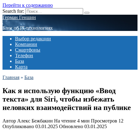
Перейти к содержанию
Search for:
Герман Геншин
Блог об IT-технологиях
Выбор редакции
Компании
Смартфоны
Телефон
База
Карта
Главная
»
База
Как я использую функцию «Ввод
текста» для Siri, чтобы избежать
неловких взаимодействий на публике
Автор
Алекс Бежбакин
На чтение
4 мин
Просмотров
12
Опубликовано
03.01.2025
Обновлено
03.01.2025