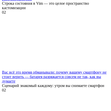
Строка состояния в Vim — это целое пространство
кастомизации
0
2
Вас всё это время обманывали: почему вашему смартфону не
стоит верить — батарея разряжается совсем не так, как вы
думаете
Сценарий знакомый каждому: утром вы снимаете смартфон
0
2