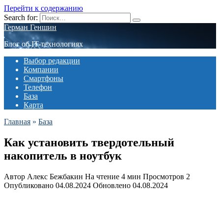
Перейти к содержанию
Search for:
Герман Геншин
Блог об IT-технологиях
Выбор редакции
Компании
Смартфоны
Телефон
База
Карта
Главная
»
База
Как установить твердотельный
накопитель в ноутбук
Автор
Алекс Бежбакин
На чтение
4 мин
Просмотров
2
Опубликовано
04.08.2024
Обновлено
04.08.2024