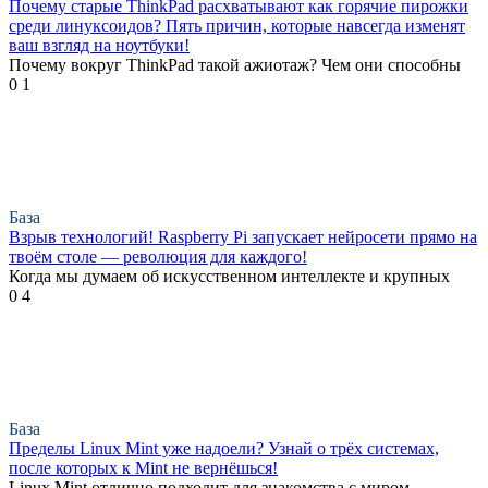
Почему старые ThinkPad расхватывают как горячие пирожки
среди линуксоидов? Пять причин, которые навсегда изменят
ваш взгляд на ноутбуки!
Почему вокруг ThinkPad такой ажиотаж? Чем они способны
0
1
База
Взрыв технологий! Raspberry Pi запускает нейросети прямо на
твоём столе — революция для каждого!
Когда мы думаем об искусственном интеллекте и крупных
0
4
База
Пределы Linux Mint уже надоели? Узнай о трёх системах,
после которых к Mint не вернёшься!
Linux Mint отлично подходит для знакомства с миром