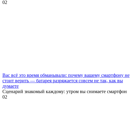
0
2
Вас всё это время обманывали: почему вашему смартфону не
стоит верить — батарея разряжается совсем не так, как вы
думаете
Сценарий знакомый каждому: утром вы снимаете смартфон
0
2