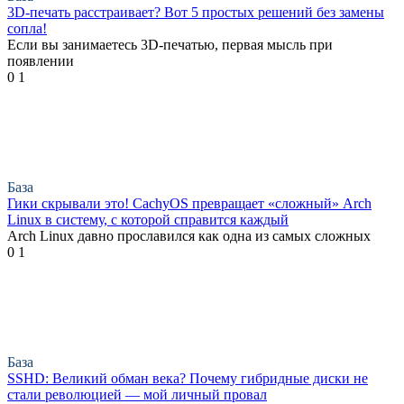
3D-печать расстраивает? Вот 5 простых решений без замены
сопла!
Если вы занимаетесь 3D-печатью, первая мысль при
появлении
0
1
База
Гики скрывали это! CachyOS превращает «сложный» Arch
Linux в систему, с которой справится каждый
Arch Linux давно прославился как одна из самых сложных
0
1
База
SSHD: Великий обман века? Почему гибридные диски не
стали революцией — мой личный провал