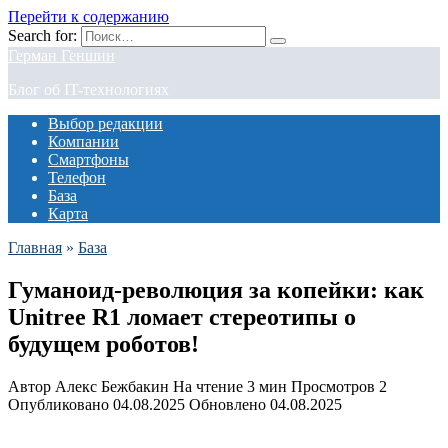
Перейти к содержанию
Search for:
Герман Геншин
Блог об IT-технологиях
Выбор редакции
Компании
Смартфоны
Телефон
База
Карта
Главная
»
База
Гуманоид-революция за копейки: как
Unitree R1 ломает стереотипы о
будущем роботов!
Автор
Алекс Бежбакин
На чтение
3 мин
Просмотров
2
Опубликовано
04.08.2025
Обновлено
04.08.2025