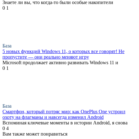
Знаете ли вы, что когда-то были особые накопители
0
1
База
5 новых функций Windows 11, о которых все говорят! Не
пропустите — они реально меняют игру
Microsoft продолжает активно развивать Windows 11 и
0
1
База
Смартфон, который потряс мир: как OnePlus One устроил
охоту на флагманы и навсегда изменил Android
Вспоминая ключевые моменты в истории Android, я снова
0
4
Вам также может понравиться