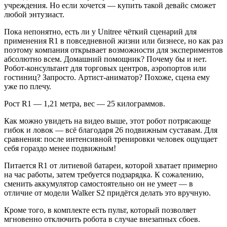
учреждения. Но если хочется — купить такой девайс сможет
любой энтузиаст.
Пока непонятно, есть ли у Unitree чёткий сценарий для
применения R1 в повседневной жизни или бизнесе, но как раз
поэтому компания открывает возможности для экспериментов
абсолютно всем. Домашний помощник? Почему бы и нет.
Робот-консультант для торговых центров, аэропортов или
гостиниц? Запросто. Артист-аниматор? Похоже, сцена ему
уже по плечу.
Рост R1 — 1,21 метра, вес — 25 килограммов.
Как можно увидеть на видео выше, этот робот потрясающе
гибок и ловок — всё благодаря 26 подвижным суставам. Для
сравнения: после интенсивной тренировки человек ощущает
себя гораздо менее подвижным!
Питается R1 от литиевой батареи, которой хватает примерно
на час работы, затем требуется подзарядка. К сожалению,
сменить аккумулятор самостоятельно он не умеет — в
отличие от модели Walker S2 придётся делать это вручную.
Кроме того, в комплекте есть пульт, который позволяет
мгновенно отключить робота в случае внезапных сбоев.