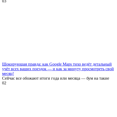
0
3
Шокирующая правда: как Google Maps тихо ведёт детальный
учёт всех ваших поездок — и как за минуту просмотреть свой
месяц!
Сейчас все обожают итоги года или месяца — бум на такие
0
2