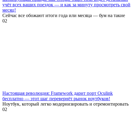
учёт всех ваших поездок — и как за минуту просмотреть свой
месяц!
Сейчас все обожают итоги года или месяца — бум на такие
0
2
Настоящая революция: Framework дарит порт Oculink
бесплатно — этот шаг перевернёт рынок ноутбуков!
Ноутбук, который легко модернизировать и отремонтировать
0
2