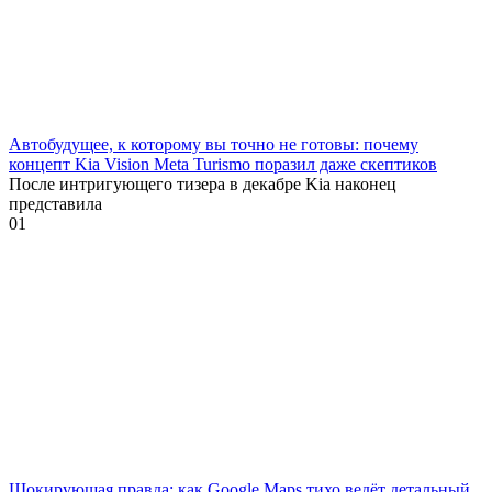
Автобудущее, к которому вы точно не готовы: почему
концепт Kia Vision Meta Turismo поразил даже скептиков
После интригующего тизера в декабре Kia наконец
представила
0
1
Шокирующая правда: как Google Maps тихо ведёт детальный