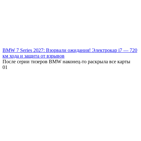
BMW 7 Series 2027: Взорвали ожидания! Электрокар i7 — 720
км хода и защита от взрывов
После серии тизеров BMW наконец-то раскрыла все карты
0
1