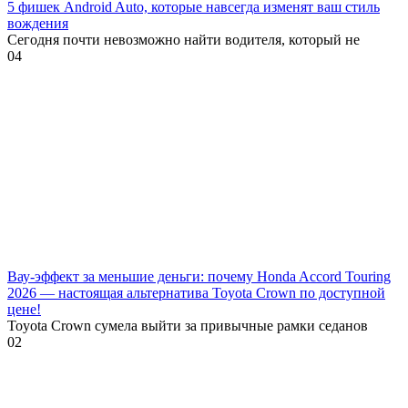
5 фишек Android Auto, которые навсегда изменят ваш стиль
вождения
Сегодня почти невозможно найти водителя, который не
0
4
Вау-эффект за меньшие деньги: почему Honda Accord Touring
2026 — настоящая альтернатива Toyota Crown по доступной
цене!
Toyota Crown сумела выйти за привычные рамки седанов
0
2