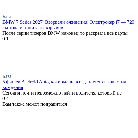
База
BMW 7 Series 2027: Взорвали ожидания! Электрокар i7 — 720
км хода и защита от взрывов
После серии тизеров BMW наконец-то раскрыла все карты
0
1
База
5 фишек Android Auto, которые навсегда изменят ваш стиль
вождения
Сегодня почти невозможно найти водителя, который не
0
4
Вам также может понравиться