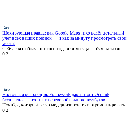
База
Шокирующая правда: как Google Maps тихо ведёт детальный
учёт всех ваших поездок — и как за минуту просмотреть свой
месяц!
Сейчас все обожают итоги года или месяца — бум на такие
0
2
База
Настоящая революция: Framework дарит порт Oculink
бесплатно — этот шаг перевернёт рынок ноутбуков!
Ноутбук, который легко модернизировать и отремонтировать
0
2