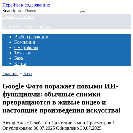
Перейти к содержанию
Search for:
Герман Геншин
Блог об IT-технологиях
Выбор редакции
Компании
Смартфоны
Телефон
База
Карта
Главная
»
База
Google Фото поражает новыми ИИ-
функциями: обычные снимки
превращаются в живые видео и
настоящие произведения искусства!
Автор
Алекс Бежбакин
На чтение
3 мин
Просмотров
1
Опубликовано
30.07.2025
Обновлено
30.07.2025