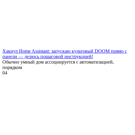
Хакнул Home Assistant: запускаю культовый DOOM прямо с
панели — делюсь пошаговой инструкцией!
Обычно умный дом ассоциируется с автоматизацией,
порядком
0
4