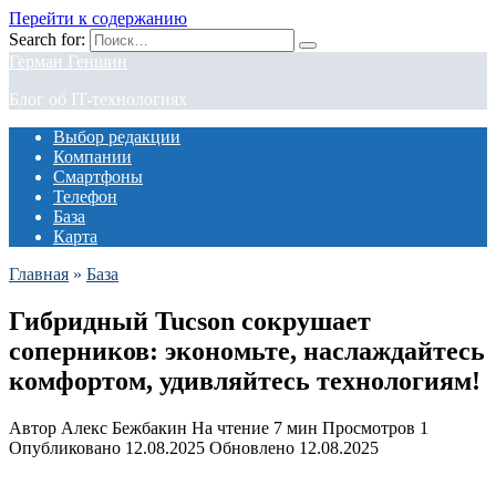
Перейти к содержанию
Search for:
Герман Геншин
Блог об IT-технологиях
Выбор редакции
Компании
Смартфоны
Телефон
База
Карта
Главная
»
База
Гибридный Tucson сокрушает
соперников: экономьте, наслаждайтесь
комфортом, удивляйтесь технологиям!
Автор
Алекс Бежбакин
На чтение
7 мин
Просмотров
1
Опубликовано
12.08.2025
Обновлено
12.08.2025