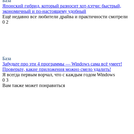
База
Японский гибрид, который разносит хот-хэтчи: быстрый,
экономичный и по-настоящему удобный
Ещё недавно все любители драйва и практичности смотрели
0
2
База
Забудьте про эти 4 программы — Windows сама всё умеет!
Проверьте, какие приложения можно смело удалить!
Я всегда первым ворчал, что с каждым годом Windows
0
3
Вам также может понравиться