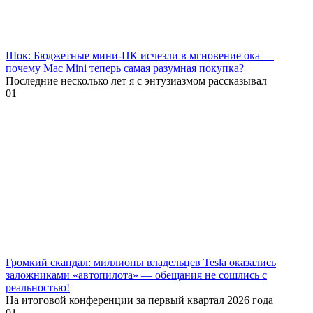
Шок: Бюджетные мини-ПК исчезли в мгновение ока —
почему Mac Mini теперь самая разумная покупка?
Последние несколько лет я с энтузиазмом рассказывал
0
1
Громкий скандал: миллионы владельцев Tesla оказались
заложниками «автопилота» — обещания не сошлись с
реальностью!
На итоговой конференции за первый квартал 2026 года
0
1