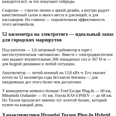
находится всё, за что покупают гибриды.
Снаружи — строгие линии и яркий дизайн, а внутри радует
качественный салон и много места и для вещей, и для
пассажиров. Но главное — поразительная эффективность
этого автомобиля.
52 километра на электротяге — идеальный запас
для городских маршрутов
Под капотом — 1,6-литровый турбомотор в паре с
шестиступенчатым «автоматом». Вместе с электродвигателем
они выдают внушительные 268 лошадиных сил и 367 Н·м —
для бодрой динамики в любой ситуации.
Аккумулятор — литий-ионный на 13,8 кВт·ч. Его хватает
почти на 52 километра езды без капли бензина — для
ежедневных дел этого более чем достаточно.
У конкурентов немного больше: Ford Escape Plug-In — 60 км,
Mitsubishi Outlander — 61 км, Toyota RAV4 PHEV — до 68 км.
Но Tucson предлагает именно тот золотой баланс, который
нужен на каждый день.
Характеристики Hyundai Tucson Plug-In Hybrid