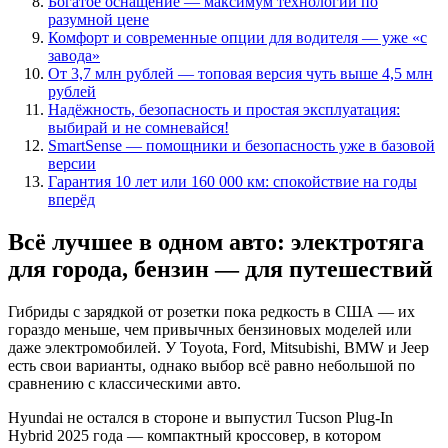
Богатое оснащение — максимум технологий по
разумной цене
Комфорт и современные опции для водителя — уже «с
завода»
От 3,7 млн рублей — топовая версия чуть выше 4,5 млн
рублей
Надёжность, безопасность и простая эксплуатация:
выбирай и не сомневайся!
SmartSense — помощники и безопасность уже в базовой
версии
Гарантия 10 лет или 160 000 км: спокойствие на годы
вперёд
Всё лучшее в одном авто: электротяга
для города, бензин — для путешествий
Гибриды с зарядкой от розетки пока редкость в США — их
гораздо меньше, чем привычных бензиновых моделей или
даже электромобилей. У Toyota, Ford, Mitsubishi, BMW и Jeep
есть свои варианты, однако выбор всё равно небольшой по
сравнению с классическими авто.
Hyundai не остался в стороне и выпустил Tucson Plug-In
Hybrid 2025 года — компактный кроссовер, в котором