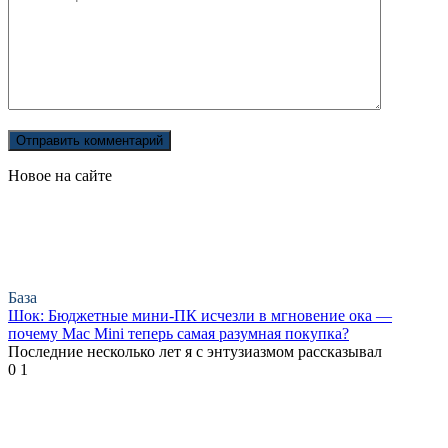
Новое на сайте
База
Шок: Бюджетные мини-ПК исчезли в мгновение ока —
почему Mac Mini теперь самая разумная покупка?
Последние несколько лет я с энтузиазмом рассказывал
0
1