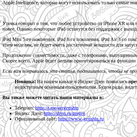
Apple Intelligence, которые могут использовать только самые но
Утечка говорит о том, что любое устройство от iPhone XR или 
новее. Однако некоторые iPad останутся без поддержки с выход
iPad Mini 5-го поколения, iPad 8-го поколения, iPad Air 3-го
этим моделям, не будут иметь достаточной мощности для запуск
Продолжение совместимости, даже с телефонами, выпущенными в
Скорее всего, Apple будет больше ориентироваться на функции 
Если вам понравилась эта статья, подпишитесь, чтобы не пр
Новинка!
На нашем канале в Яндекс Дзен появилась
пре
недоступным обычным пользователям. Будем рады, видеть
Вы также можете читать наши материалы в:
Telegram:
https://t.me/gergenshin
Яндекс Дзен:
https://dzen.ru/gergen
Официальный сайт:
https://www-genshin.ru