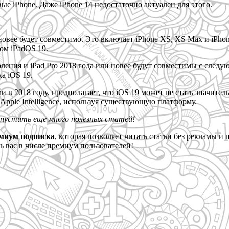
вые iPhone. Даже iPhone 14 недостаточно актуален для этого.
новее будет совместимо. Это включает iPhone XS, XS Max и iPhon
ом iPadOS 19.
 поколения и iPad Pro 2018 года или новее будут совместимы с с
а iOS 19.
 2018 году, предполагает, что iOS 19 может не стать значитель
Apple Intelligence, используя существующую платформу.
опустить еще много полезных статей!
миум подписка
, которая позволяет читать статьи без рекламы 
 вас в числе премиум пользователей!