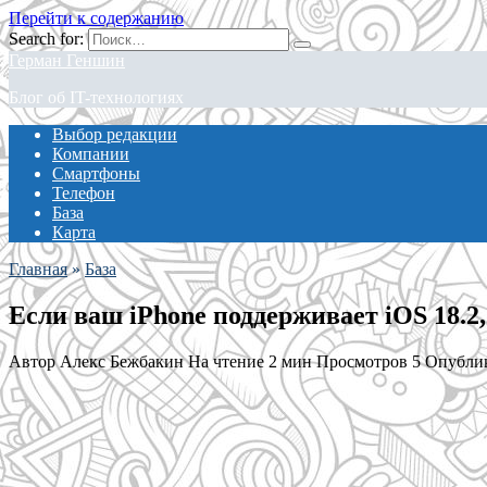
Перейти к содержанию
Search for:
Герман Геншин
Блог об IT-технологиях
Выбор редакции
Компании
Смартфоны
Телефон
База
Карта
Главная
»
База
Если ваш iPhone поддерживает iOS 18.2,
Автор
Алекс Бежбакин
На чтение
2 мин
Просмотров
5
Опубли