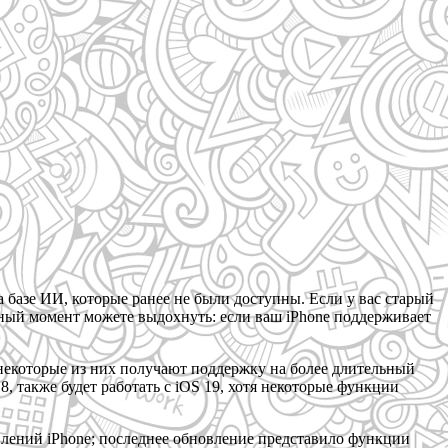
 базе ИИ, которые ранее не были доступны. Если у вас старый
нный момент можете выдохнуть: если ваш iPhone поддерживает
 некоторые из них получают поддержку на более длительный
8, также будет работать с iOS 19, хотя некоторые функции
влений iPhone; последнее обновление представило функции