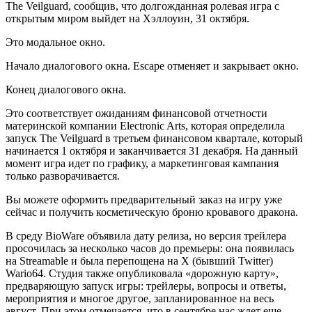
The Veilguard, сообщив, что долгожданная ролевая игра с
открытым миром выйдет на Хэллоуин, 31 октября.
Это модальное окно.
Начало диалогового окна. Escape отменяет и закрывает окно.
Конец диалогового окна.
Это соответствует ожиданиям финансовой отчетности
материнской компании Electronic Arts, которая определила
запуск The Veilguard в третьем финансовом квартале, который
начинается 1 октября и заканчивается 31 декабря. На данный
момент игра идет по графику, а маркетинговая кампания
только разворачивается.
Вы можете оформить предварительный заказ на игру уже
сейчас и получить косметическую броню кровавого дракона.
В среду BioWare объявила дату релиза, но версия трейлера
просочилась за несколько часов до премьеры: она появилась
на Streamable и была перепощена на X (бывший Twitter)
Wario64. Студия также опубликовала «дорожную карту»,
предваряющую запуск игры: трейлеры, вопросы и ответы,
мероприятия и многое другое, запланированное на весь
август. При этом отмечается, что в сентябре нас ждет еще