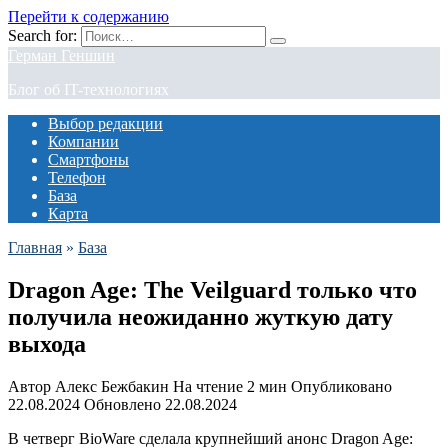
Перейти к содержанию
Search for:
Герман Геншин
Блог об IT-технологиях
Выбор редакции
Компании
Смартфоны
Телефон
База
Карта
Главная
»
База
Dragon Age: The Veilguard только что
получила неожиданно жуткую дату
выхода
Автор
Алекс Бежбакин
На чтение
2 мин
Опубликовано
22.08.2024
Обновлено
22.08.2024
В четверг BioWare сделала крупнейший анонс Dragon Age: