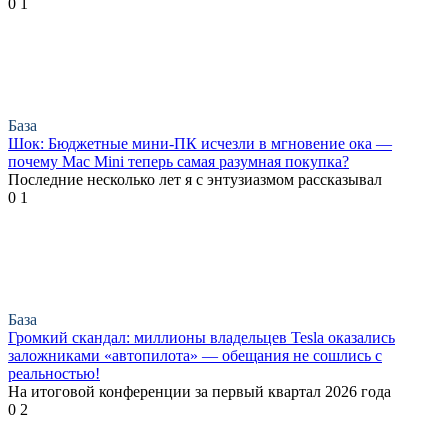
0
1
База
Шок: Бюджетные мини-ПК исчезли в мгновение ока —
почему Mac Mini теперь самая разумная покупка?
Последние несколько лет я с энтузиазмом рассказывал
0
1
База
Громкий скандал: миллионы владельцев Tesla оказались
заложниками «автопилота» — обещания не сошлись с
реальностью!
На итоговой конференции за первый квартал 2026 года
0
2