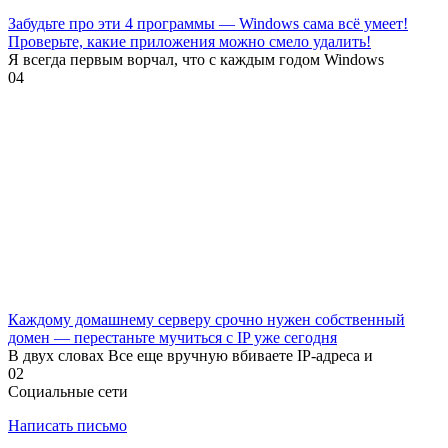
Забудьте про эти 4 программы — Windows сама всё умеет!
Проверьте, какие приложения можно смело удалить!
Я всегда первым ворчал, что с каждым годом Windows
0
4
Каждому домашнему серверу срочно нужен собственный
домен — перестаньте мучиться с IP уже сегодня
В двух словах Все еще вручную вбиваете IP-адреса и
0
2
Социальные сети
Написать письмо