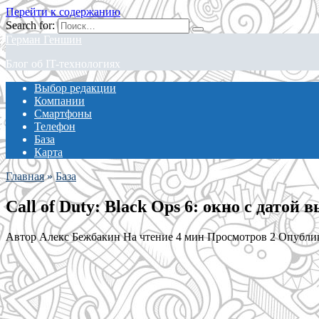
Перейти к содержанию
Search for:
Герман Геншин
Блог об IT-технологиях
Выбор редакции
Компании
Смартфоны
Телефон
База
Карта
Главная
»
База
Call of Duty: Black Ops 6: окно с датой 
Автор
Алекс Бежбакин
На чтение
4 мин
Просмотров
2
Опубли