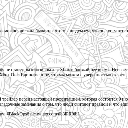
 возможно, должна была, так что мы не думаем, что она уступит эт
f Duty не станет эксклюзивом для Xbox в ближайшее время. Неизвес
Xbox One. Единственное, что мы можем с уверенностью сказать, эт
ой трейлер перед настоящей презентацией, которая состоится 9 
гадочные замечания о том, что люди считают правдой и что еди
y: #BlackOps6 pic.twitter.com/db3lPR0ibI