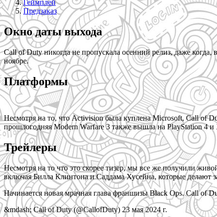
Геймплей
Предзаказ
Окно даты выхода
Call of Duty никогда не пропускала осенний релиз, даже когда,
ноябре.
Платформы
Несмотря на то, что Activision была куплена Microsoft, Call o
прошлогодняя Modern Warfare 3 также вышла на PlayStation 4 и 
Трейлеры
Несмотря на то что это скорее тизер, мы все же получили жив
включая Билла Клинтона и Саддама Хусейна, которые делают за
Начинается новая мрачная глава франшизы Black Ops. Call of Dut
&mdash; Call of Duty (@CallofDuty) 23 мая 2024 г.