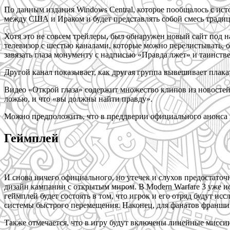
По данным издания Windows Central, которое пообщалось с исто
между США и Ираком и будет представлять собой смесь тради
Хотя это не совсем трейлеры, был обнаружен новый сайт под н
телевизор с шестью каналами, которые можно перелистывать, 
завязать глаза монументу с надписью «Правда лжет» и таинст
Другой канал показывает, как другая группа вывешивает плака
Видео «Открой глаза» содержит множество клипов из новостей 
ложью, и что «вы должны найти правду».
Можно предположить, что в преддверии официального анонса 
Геймплей
И снова ничего официального, но утечек и слухов предостаточн
дизайн кампании с открытым миром. В Modern Warfare 3 уже ис
геймплей будет состоять в том, что игрок и его отряд будут и
системы быстрого перемещения. Наконец, для фанатов франшизы,
Также отмечается, что в игру будут включены линейные миссии