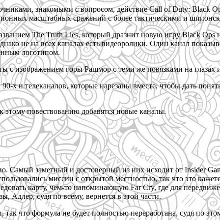
чниками, знакомыми с вопросом, действие Call of Duty: Black Op
ционных масштабных сражений с более тактическими и шпионски
азванием The Truth Lies, который дразнит новую игру Black Ops
однако не на всех каналах есть видеоролики. Один канал показ
венным логотипом.
ты с изображением горы Рашмор с теми же повязками на глазах и
90-х и телеканалов, которые нарезаны вместе, чтобы дать понят
к этому повествованию добавятся новые каналы.
о. Самый заметный и достоверный из них исходит от Insider Gami
пользовались миссии с открытой местностью, так что это кажетс
сследовать карту, чем-то напоминающую Far Cry, где для передви
 Адлер, судя по всему, вернется в этой части.
, так что формула не будет полностью переработана, судя по эт