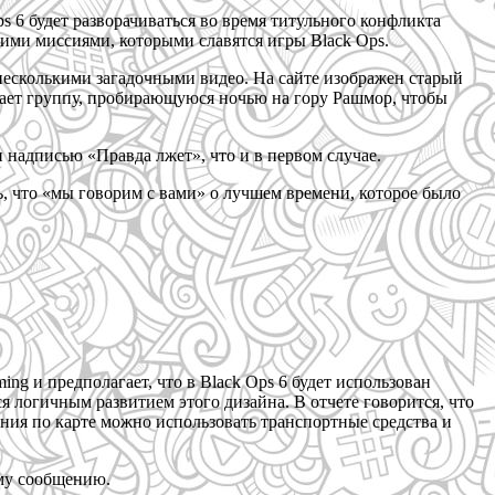
s 6 будет разворачиваться во время титульного конфликта
ми миссиями, которыми славятся игры Black Ops.
 несколькими загадочными видео. На сайте изображен старый
ывает группу, пробирающуюся ночью на гору Рашмор, чтобы
 надписью «Правда лжет», что и в первом случае.
ь, что «мы говорим с вами» о лучшем времени, которое было
ng и предполагает, что в Black Ops 6 будет использован
я логичным развитием этого дизайна. В отчете говорится, что
жения по карте можно использовать транспортные средства и
ому сообщению.