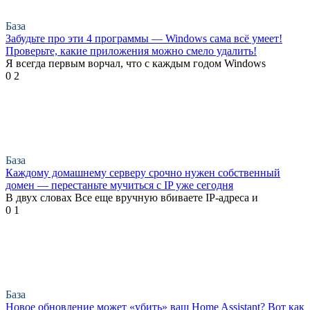
База
Забудьте про эти 4 программы — Windows сама всё умеет!
Проверьте, какие приложения можно смело удалить!
Я всегда первым ворчал, что с каждым годом Windows
0
2
База
Каждому домашнему серверу срочно нужен собственный
домен — перестаньте мучиться с IP уже сегодня
В двух словах Все еще вручную вбиваете IP-адреса и
0
1
База
Новое обновление может «убить» ваш Home Assistant? Вот как