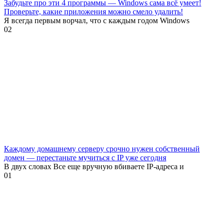
Забудьте про эти 4 программы — Windows сама всё умеет!
Проверьте, какие приложения можно смело удалить!
Я всегда первым ворчал, что с каждым годом Windows
0
2
Каждому домашнему серверу срочно нужен собственный
домен — перестаньте мучиться с IP уже сегодня
В двух словах Все еще вручную вбиваете IP-адреса и
0
1