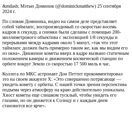
&mdash; Мэтью Доминик (@dominickmatthew) 25 сентября
2024 г.
По словам Доминика, видео на самом деле представляет
собой таймлапс, воспроизводимый со скоростью восемь
кадров в секунду, а снимки были сделаны с помощью 200-
миллиметрового объектива с экспозицией 1/8 секунды и
перерывами между кадрами около 5 минут, «так что этот
таймлапс должен быть примерно таким же, как мы видим его
из окна». Движение кометы вверх в кадре вызвано статичным
положением камеры и движением космической станции по
орбите вокруг Земли со скоростью 17 500 миль в час.
Коллега по МКС астронавт Дон Петтит прокомментировал
это на своем аккаунте X: «Это совершенно потрясающе —
увидеть комету с орбиты. С нашей точки зрения перспектива
подъема через атмосферу на краю действительно уникальна.
Хвост кометы еще слишком тусклый, чтобы увидеть его
глазами, но он движется к Солнцу и с каждым днем
становится все ярче».