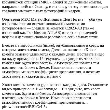
космической станции (МКС), следят за движением кометы,
направляющейся к Солнцу, и используют эту возможность для
создания замечательных фотографий и кадров.
Обитатели МКС Мэтью Доминик и Дон Петтит — оба уже
известны своими впечатляющими космическими
фотоработами — следили за кометой C2023-A3 (также
известной как Tsuchinshan-ATLAS) в течение последней
недели и делились своими работами в социальных сетях.
Вместе с видеороликом (ниже), опубликованным в среду, на
котором запечатлена комета, Доминик написал: «Хвост
кометы заметно удлиняется с каждым днем. Поставьте видео
на паузу примерно на 15 секунде… вы увидите, что хвост
кометы как будто изгибается». Атмосфера становится тем
плотнее, чем ближе к Земле. Изменения в плотности
атмосферы меняют коэффициент преломления, и поэтому
хвост кометы кажется изогнутым».
Хвост кометы заметно удлиняется с каждым днем. Остановите
видео примерно на 15-й секунде… Вы увидите, что хвост
кометы как будто изгибается. Атмосфера становится тем
плотнее, чем ближе к Земле. Изменения в плотности
атмосферы меняют коэффициент преломления и…
pic.twitter.com/vfBBbGeL5x