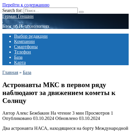
Перейти к содержанию
Search for:
Герман Геншин
Блог об IT-технологиях
Выбор редакции
Компании
Смартфоны
Телефон
База
Карта
Главная
»
База
Астронавты МКС в первом ряду
наблюдают за движением кометы к
Солнцу
Автор
Алекс Бежбакин
На чтение
3 мин
Просмотров
1
Опубликовано
03.10.2024
Обновлено
03.10.2024
Два астронавта НАСА, находящиеся на борту Международной