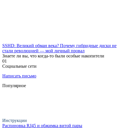
SSHD: Великий обман века? Почему гибридные диски не
стали революцией — мой личный провал
Знаете ли вы, что когда-то были особые накопители
0
1
Социальные сети
Написать письмо
Популярное
Инструкции
Распиновка RJ45 и обжимка витой пары