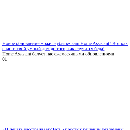
Новое обновление может «убить» ваш Home Assistant? Вот как
спасти свой умный дом до того, как случится беда!
Home Assistant балует нас ежемесячными обновлениями
0
1
3D-печать расстраивает? Вот 5 простых решений без замены