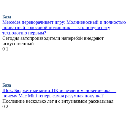
База
Mercedes переворачивает игру: Молниеносный и полностью
приватный голосовой помощник — кто получит эту
технологию первым?
Сегодня автопроизводители наперебой внедряют
искусственный
0
1
База
Шок: Бюджетные мини-ПК исчезли в мгновение ока —
почему Mac Mini теперь самая разумная покупка?
Последние несколько лет я с энтузиазмом рассказывал
0
2