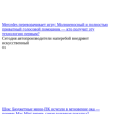
Mercedes переворачивает игру: Молниеносный и полностью
приватный голосовой помощник — кто получит эту
технологию первым?
Сегодня автопроизводители наперебой внедряют
искусственный
0
1
Шок: Бюджетные мини-ПК исчезли в мгновение ока —
почему Mac Mini теперь самая разумная покупка?