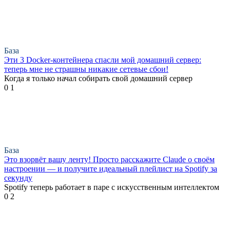
База
Эти 3 Docker-контейнера спасли мой домашний сервер:
теперь мне не страшны никакие сетевые сбои!
Когда я только начал собирать свой домашний сервер
0
1
База
Это взорвёт вашу ленту! Просто расскажите Claude о своём
настроении — и получите идеальный плейлист на Spotify за
секунду
Spotify теперь работает в паре с искусственным интеллектом
0
2