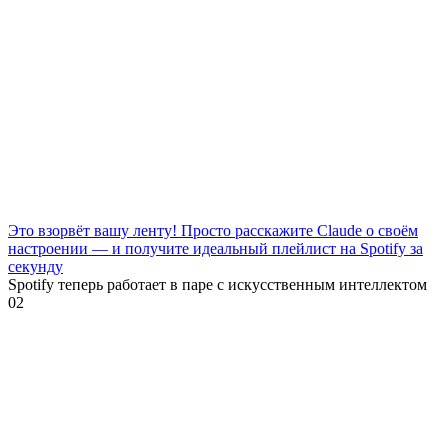
Это взорвёт вашу ленту! Просто расскажите Claude о своём
настроении — и получите идеальный плейлист на Spotify за
секунду
Spotify теперь работает в паре с искусственным интеллектом
0
2