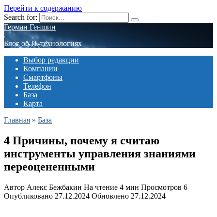
Перейти к содержанию
Search for:
Герман Геншин
Блог об IT-технологиях
Выбор редакции
Компании
Смартфоны
Телефон
База
Карта
Главная
»
База
4 Причины, почему я считаю
инструменты управления знаниями
переоцененными
Автор
Алекс Бежбакин
На чтение
4 мин
Просмотров
6
Опубликовано
27.12.2024
Обновлено
27.12.2024