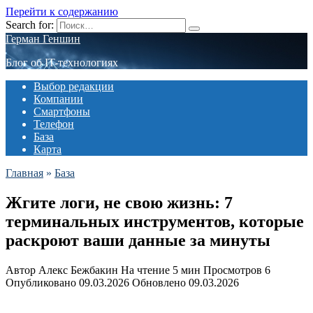
Перейти к содержанию
Search for:
Герман Геншин
Блог об IT-технологиях
Выбор редакции
Компании
Смартфоны
Телефон
База
Карта
Главная
»
База
Жгите логи, не свою жизнь: 7
терминальных инструментов, которые
раскроют ваши данные за минуты
Автор
Алекс Бежбакин
На чтение
5 мин
Просмотров
6
Опубликовано
09.03.2026
Обновлено
09.03.2026