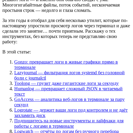
Многогигабайтные файлы, поток событий, нескончаемая
простыня строк — недолго и глаза сломать.
За эти годы я отобрал для себя несколько утилит, которые по-
настоящему упростили просмотр логов через терминал и даже
сделали это занятие… почти приятным. Расскажу о тех
инструментах, без которых теперь не представляю свою
работу:
В этой статье:
Gonzo: превращает логи в живые графики прямо в
терминале
Lazyjournal — фильтрация логов systemd без головной
боли с journalctl
Toolong — грузит даже гигантские логи за секунду
Humanlog — превращает сложный JSON в читаемый
текст
GoAccess — аналитика веб-логов в терминале за пару
секунд
Logrotate — держит ваши логи под контролем и не даёт
захламить диск
Подпишитесь на новые инструменты и лайфхаки для
работы с логами в терминале
Logwatch — отчёты по логам без ручного перебора