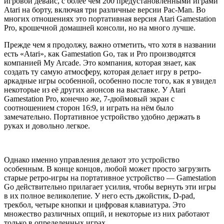
игровой девайс, с более чем 200 предустановленными играми
Atari на борту, включая три различные версии Pac-Man. Во
многих отношениях это портативная версия Atari Gamestation
Pro, крошечной домашней консоли, но на много лучше.
Прежде чем я продолжу, важно отметить, что хотя в названии
есть «Atari», как Gamestation Go, так и Pro производятся
компанией My Arcade. Это компания, которая знает, как
создать ту самую атмосферу, которая делает игру в ретро-
аркадные игры особенной, особенно после того, как я увидел
некоторые из её других анонсов на выставке. У Atari
Gamestation Pro, конечно же, 7-дюймовый экран с
соотношением сторон 16:9, и играть на нём было
замечательно. Портативное устройство удобно держать в
руках и довольно легкое.
Однако именно управления делают это устройство
особенным. В конце концов, любой может просто загрузить
старые ретро-игры на портативное устройство — Gamestation
Go действительно прилагает усилия, чтобы вернуть эти игры
в их полное великолепие. У него есть джойстик, D-pad,
трекбол, четыре кнопки и цифровая клавиатура. Это
множество различных опций, и некоторые из них работают
только в определенных играх.