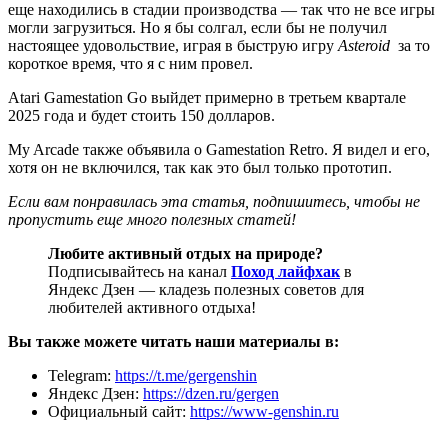
еще находились в стадии производства — так что не все игры
могли загрузиться. Но я бы солгал, если бы не получил
настоящее удовольствие, играя в быструю игру
Asteroid
за то
короткое время, что я с ним провел.
Atari Gamestation Go выйдет примерно в третьем квартале
2025 года и будет стоить 150 долларов.
My Arcade также объявила о Gamestation Retro. Я видел и его,
хотя он не включился, так как это был только прототип.
Если вам понравилась эта статья, подпишитесь, чтобы не
пропустить еще много полезных статей!
Любите активный отдых на природе?
Подписывайтесь на канал
Поход лайфхак
в
Яндекс Дзен — кладезь полезных советов для
любителей активного отдыха!
Вы также можете читать наши материалы в:
Telegram:
https://t.me/gergenshin
Яндекс Дзен:
https://dzen.ru/gergen
Официальный сайт:
https://www-genshin.ru