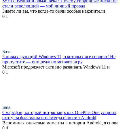
SSHD: Великий обман века? Почему гибридные диски не
стали революцией — мой личный провал
Знаете ли вы, что когда-то были особые накопители
0
1
База
5 новых функций Windows 11, о которых все говорят! Не
пропустите — они реально меняют игру
Microsoft продолжает активно развивать Windows 11 и
0
1
База
Смартфон, который потряс мир: как OnePlus One устроил
охоту на флагманы и навсегда изменил Android
Вспоминая ключевые моменты в истории Android, я снова
0
4