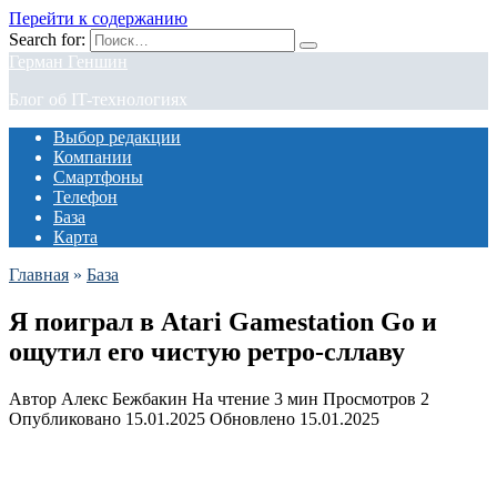
Перейти к содержанию
Search for:
Герман Геншин
Блог об IT-технологиях
Выбор редакции
Компании
Смартфоны
Телефон
База
Карта
Главная
»
База
Я поиграл в Atari Gamestation Go и
ощутил его чистую ретро-сллаву
Автор
Алекс Бежбакин
На чтение
3 мин
Просмотров
2
Опубликовано
15.01.2025
Обновлено
15.01.2025