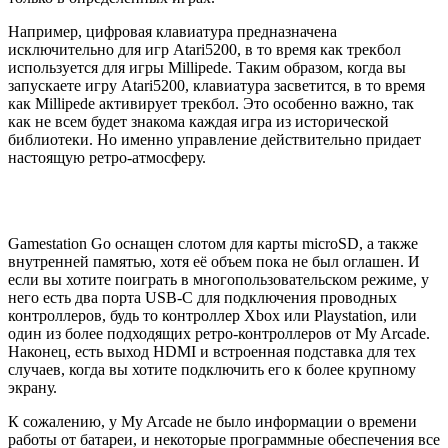
Например, цифровая клавиатура предназначена
исключительно для игр Atari5200, в то время как трекбол
используется для игры Millipede. Таким образом, когда вы
запускаете игру Atari5200, клавиатура засветится, в то время
как Millipede активирует трекбол. Это особенно важно, так
как не всем будет знакома каждая игра из исторической
библиотеки. Но именно управление действительно придает
настоящую ретро-атмосферу.
Gamestation Go оснащен слотом для карты microSD, а также
внутренней памятью, хотя её объем пока не был оглашен. И
если вы хотите поиграть в многопользовательском режиме, у
него есть два порта USB-C для подключения проводных
контроллеров, будь то контроллер Xbox или Playstation, или
один из более подходящих ретро-контроллеров от My Arcade.
Наконец, есть выход HDMI и встроенная подставка для тех
случаев, когда вы хотите подключить его к более крупному
экрану.
К сожалению, у My Arcade не было информации о времени
работы от батареи, и некоторые программные обеспечения все