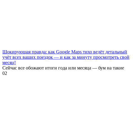
Шокирующая правда: как Google Maps тихо ведёт детальный
учёт всех ваших поездок — и как за минуту просмотреть свой
месяц!
Сейчас все обожают итоги года или месяца — бум на такие
0
2