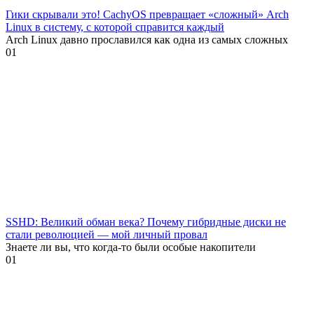
Гики скрывали это! CachyOS превращает «сложный» Arch
Linux в систему, с которой справится каждый
Arch Linux давно прославился как одна из самых сложных
0
1
SSHD: Великий обман века? Почему гибридные диски не
стали революцией — мой личный провал
Знаете ли вы, что когда-то были особые накопители
0
1