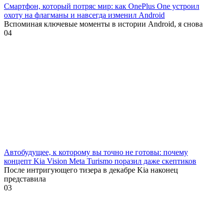
Смартфон, который потряс мир: как OnePlus One устроил
охоту на флагманы и навсегда изменил Android
Вспоминая ключевые моменты в истории Android, я снова
0
4
Автобудущее, к которому вы точно не готовы: почему
концепт Kia Vision Meta Turismo поразил даже скептиков
После интригующего тизера в декабре Kia наконец
представила
0
3