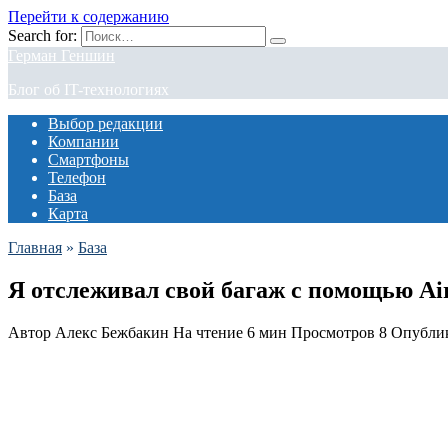
Перейти к содержанию
Search for:
Герман Геншин
Блог об IT-технологиях
Выбор редакции
Компании
Смартфоны
Телефон
База
Карта
Главная
»
База
Я отслеживал свой багаж с помощью AirT
Автор
Алекс Бежбакин
На чтение
6 мин
Просмотров
8
Опубли