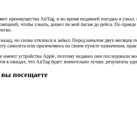
т преимущества AirTag, и во время недавней поездки я узнал, 
компаний, чтобы узнать, дошел ли мой багаж до рейса. По прав
легко.
 назад, но снова отвлекся и забыл. Перед началом двух месяцев п
рту самолета или приземляюсь на своем пункте назначения, прак
е имеют устройства Apple, поэтому недавно они последовали мо
тя я ожидал, что AirTag будет значительно лучше, результаты уд
ю вы посещаете