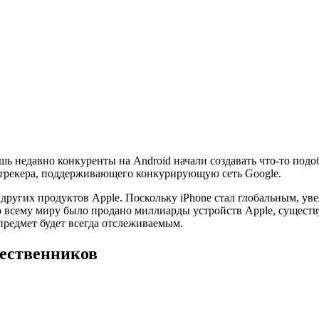
лишь недавно конкуренты на Android начали создавать что-то под
т трекера, поддерживающего конкурирующую сеть Google.
 других продуктов Apple. Поскольку iPhone стал глобальным, ув
 всему миру было продано миллиарды устройств Apple, существу
ш предмет будет всегда отслеживаемым.
шественников