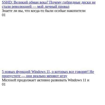
SSHD: Великий обман века? Почему гибридные диски не
стали революцией — мой личный провал
Знаете ли вы, что когда-то были особые накопители
0
1
5 новых функций Windows 11, о которых все говорят! Не
пропустите — они реально меняют игру
Microsoft продолжает активно развивать Windows 11 и
0
1