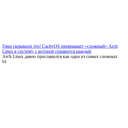
Гики скрывали это! CachyOS превращает «сложный» Arch
Linux в систему, с которой справится каждый
Arch Linux давно прославился как одна из самых сложных
0
1