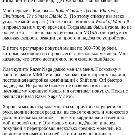
тогда почти не было игр, где нужна была хорошая мышь.
Мои первые ПК-игры —
RollerCoaster Tycoon
,
Pharaoh
,
Civilization
,
The Sims
и
Diablo 2
. (По этому списку вы легко
угадаете мой возраст.) Позже я погрузился в
World of Warcraft
и провёл за ним кучу времени. Тогда мышь была нужна, но не
более того — я не играл в шутеры или МОБА, где требуется
высокая скорость реакции, а просто в надёжное устройство.
В итоге я регулярно покупал мыши по 300–700 рублей,
которые выходили из строя всего за несколько месяцев. Мне
казалось, что этого достаточно, но я сильно ошибался.
Идея купить Razer Naga давно манила меня. Поскольку я
часто играю в ММО и игры с множеством горячих клавиш,
постоянная настройка комбинаций с Shift или Ctrl быстро
надоедала. Но раньше бюджет не позволял взять по-
настоящему хорошую мышь, и я оттягивал покупку. Пока не
решился и взял Razer Naga V2 Pro.
Хорошая мышь открыла мне глаза: приятное ощущение в
руке, молниеносная реакция, высокая точность и множество
дополнительных кнопок — всё это кардинально изменило
мой игровой опыт. Эта мышь стоит недёшево, и перед
покупкой я перепробовал несколько средних моделей, но
остановился именно на ней — и ни разу не пожалел.