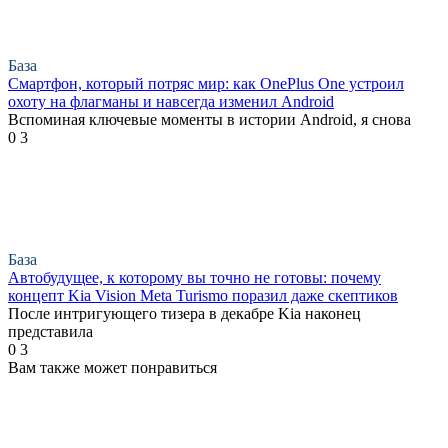
База
Смартфон, который потряс мир: как OnePlus One устроил
охоту на флагманы и навсегда изменил Android
Вспоминая ключевые моменты в истории Android, я снова
0
3
База
Автобудущее, к которому вы точно не готовы: почему
концепт Kia Vision Meta Turismo поразил даже скептиков
После интригующего тизера в декабре Kia наконец
представила
0
3
Вам также может понравиться