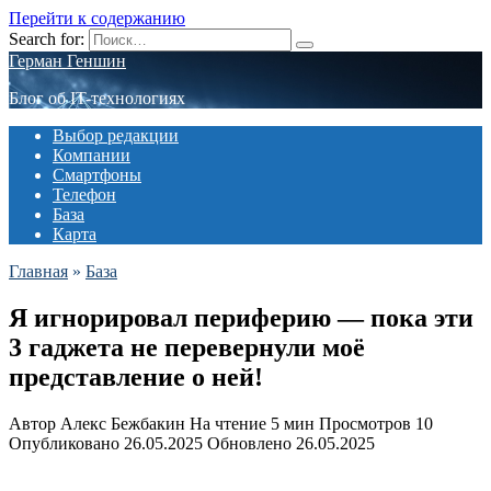
Перейти к содержанию
Search for:
Герман Геншин
Блог об IT-технологиях
Выбор редакции
Компании
Смартфоны
Телефон
База
Карта
Главная
»
База
Я игнорировал периферию — пока эти
3 гаджета не перевернули моё
представление о ней!
Автор
Алекс Бежбакин
На чтение
5 мин
Просмотров
10
Опубликовано
26.05.2025
Обновлено
26.05.2025