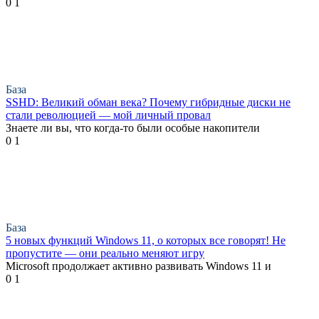
0
1
База
SSHD: Великий обман века? Почему гибридные диски не
стали революцией — мой личный провал
Знаете ли вы, что когда-то были особые накопители
0
1
База
5 новых функций Windows 11, о которых все говорят! Не
пропустите — они реально меняют игру
Microsoft продолжает активно развивать Windows 11 и
0
1