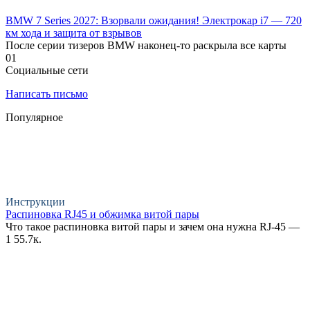
BMW 7 Series 2027: Взорвали ожидания! Электрокар i7 — 720
км хода и защита от взрывов
После серии тизеров BMW наконец-то раскрыла все карты
0
1
Социальные сети
Написать письмо
Популярное
Инструкции
Распиновка RJ45 и обжимка витой пары
Что такое распиновка витой пары и зачем она нужна RJ-45 —
1
55.7к.