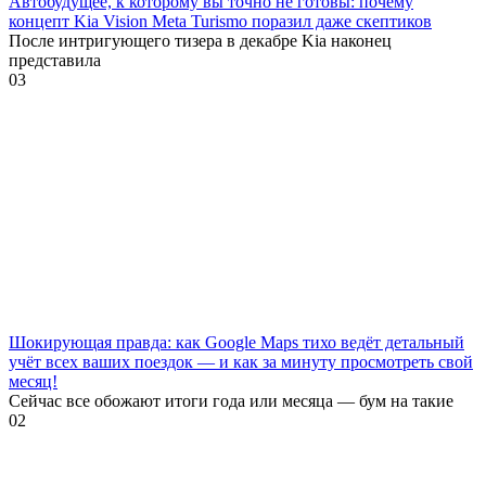
Автобудущее, к которому вы точно не готовы: почему
концепт Kia Vision Meta Turismo поразил даже скептиков
После интригующего тизера в декабре Kia наконец
представила
0
3
Шокирующая правда: как Google Maps тихо ведёт детальный
учёт всех ваших поездок — и как за минуту просмотреть свой
месяц!
Сейчас все обожают итоги года или месяца — бум на такие
0
2