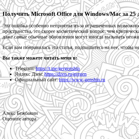
Получить Microsoft Office для Windows/Mac за 25
Эта ошибка особенно неприятна из-за ограниченных возможносте
пространства, это скорее косметический вопрос, чем критическ
даже самые обычные обновления могут иногда вызывать неож
Если вам понравилась эта статья, подпишитесь на нее, чтобы н
Вы также можете читать меня в:
Telegram:
https://t.me/gergenshin
Яндекс Дзен:
https://dzen.ru/gergen
Официальный сайт:
https://www-genshin.ru
Алекс Бежбакин
Оцените автора