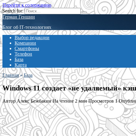
Перейти к содержанию
Search for:
Герман Геншин
Блог об IT-технологиях
Выбор редакции
Компании
Смартфоны
Телефон
База
Карта
Главная
»
База
Windows 11 создает «не удаляемый» кэш
Автор
Алекс Бежбакин
На чтение
2 мин
Просмотров
1
Опубли