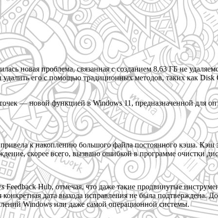
лась новая проблема, связанная с созданием 8,63 ГБ не удаляем
и удалить его с помощью традиционных методов, таких как Disk 
 точек — новой функцией в Windows 11, предназначенной для о
 привела к накоплению большого файла постоянного кэша. Кэш з
ждение, скорее всего, вызвано ошибкой в программе очистки дис
 Feedback Hub, отмечая, что даже такие продвинутые инструмент
я конкретная дата выхода исправления не была подтверждена. До
влений Windows или даже самой операционной системы.