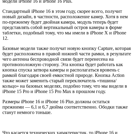
модели iPhone 16 и iPhone 16 Plus.
Стандартный iPhone 16 в этом году, скорее всего, получит
новый дизайн, в частности, расположение камер. Хотя в нем
по-прежнему будет двойная камера, модуль теперь будет
представлять собой вертикальный остров камеры в форме
таблетки, подобный тому, что мы имели в iPhone X и iPhone
12.
Базовые модели также получат новую кнопку Capture, которая
будет расположена в правой нижней части рамки, в результате
чего антенна беспроводной связи будет перенесена на
противоположную сторону. Эта кнопка будет работать как
кнопка спуска затвора камеры и располагаться вровень с
рамкой благодаря своей емкостной природе. Кнопка Action
также может заменить старый переключатель «тишина/
кольцо» на базовых моделях, подобно тому, что мы видели в
iPhone 15 Pro и iPhone 15 Pro Max в прошлом году.
Размеры iPhone 16 и iPhone 16 Plus должны остаться
прежними — 6,1 и 6,7 дюйма соответственно. Ободки также
станут немного тоньше.
Что касается технических характеристик, то iPhone 16 и