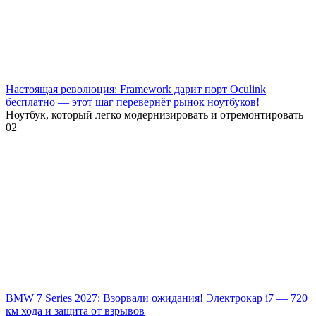
Настоящая революция: Framework дарит порт Oculink
бесплатно — этот шаг перевернёт рынок ноутбуков!
Ноутбук, который легко модернизировать и отремонтировать
0
2
BMW 7 Series 2027: Взорвали ожидания! Электрокар i7 — 720
км хода и защита от взрывов