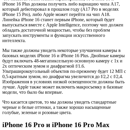
iPhone 16 Plus должны получить либо вариацию чипа A17,
который дебютировал в прошлом году (A17 Pro в моделях
iPhone 15 Pro), либо Apple может перейти на чип A18.
Линейка iPhone 16 станет первым iPhone, который будет
выпускаться вместе с Apple Intelligence, поэтому чип должен
обладать достаточной мощностью, чтобы без проблем
запускать инструменты и функции искусственного
интеллекта.
Мы также должны увидеть некоторые улучшения камеры в
базовых моделях iPhone 16 и iPhone 16 Plus. Двойные камеры
будут включать 48-мегапиксельную основную камеру с 1x и
2x оптическим зумом и диафрагмой f/1.6.
Ультраширокоугольный объектив по-прежнему будет 12 МП с
0,5-кратным зумом, но диафрагма увеличится до f/2,2 с f/2,4.
Изображения в условиях низкой освещенности должны быть
лучше. Apple также может включить макросъемку в базовые
модели, что было бы впервые.
Что касается цветов, то мы должны увидеть стандартные
черные и белые оттенки, а также хорошо насыщенные
голубые, зеленые и розовые цвета.
iPhone 16 Pro и iPhone 16 Pro Max