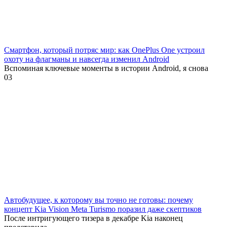
Смартфон, который потряс мир: как OnePlus One устроил
охоту на флагманы и навсегда изменил Android
Вспоминая ключевые моменты в истории Android, я снова
0
3
Автобудущее, к которому вы точно не готовы: почему
концепт Kia Vision Meta Turismo поразил даже скептиков
После интригующего тизера в декабре Kia наконец