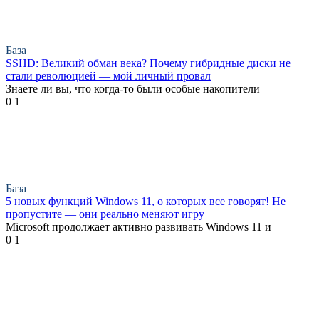
База
SSHD: Великий обман века? Почему гибридные диски не
стали революцией — мой личный провал
Знаете ли вы, что когда-то были особые накопители
0
1
База
5 новых функций Windows 11, о которых все говорят! Не
пропустите — они реально меняют игру
Microsoft продолжает активно развивать Windows 11 и
0
1