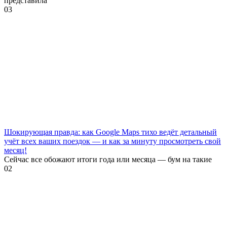
представила
0
3
Шокирующая правда: как Google Maps тихо ведёт детальный
учёт всех ваших поездок — и как за минуту просмотреть свой
месяц!
Сейчас все обожают итоги года или месяца — бум на такие
0
2