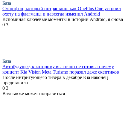
База
Смартфон, который потряс мир: как OnePlus One устроил
охоту на флагманы и навсегда изменил Android
Вспоминая ключевые моменты в истории Android, я снова
0
3
База
Автобудущее, к которому вы точно не готовы: почему
концепт Kia Vision Meta Turismo поразил даже скептиков
После интригующего тизера в декабре Kia наконец
представила
0
3
Вам также может понравиться